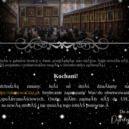
ziaÂła w gabinecie dyrekcji w fotelu, przeglÂądajÂąc stare zdjĂŞcia. Nagle zerwaÂła siĂŞ
ĂŞ pergaminu i szybkim krokiem ruszyÂła w kierunku tablicy ogÂłoszeĂą.]
Kochani!
dchodzÂą zmiany. JuÂż od dziÂś dziaÂłamy na
ttps://uhuncwot.xaa.pl
.
Serdecznie zapraszamy Was do obserwowania
spoÂłecznoÂściowych. Osoby, ktĂłre zapisaÂły siĂŞ do UH, 
e na nowÂą stronĂŞ i nie muszÂą tego robiĂŚ ponownie.Â 
Do z