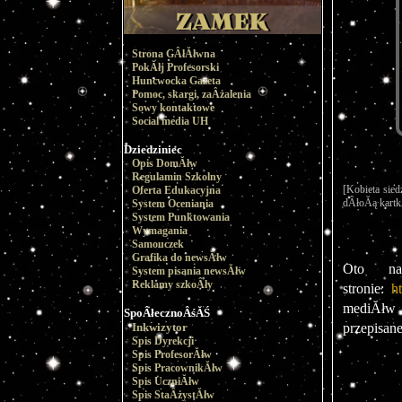
Strona GÂłĂłwna
PokĂłj Profesorski
Huncwocka Gazeta
Pomoc, skargi, zaÂżalenia
Sowy kontaktowe
Social media UH
Dziedziniec
Opis DomĂłw
Regulamin Szkolny
[Kobieta sied
Oferta Edukacyjna
dÂłoĂą kartk
System Oceniania
System Punktowania
Wymagania
Samouczek
Grafika do newsĂłw
Oto na
System pisania newsĂłw
Reklamy szkoÂły
stronie:
h
mediĂłw 
SpoÂłecznoÂśĂŚ
Inkwizytor
przepisan
Spis Dyrekcji
Spis ProfesorĂłw
Spis PracownikĂłw
Spis UczniĂłw
Spis StaÂżystĂłw