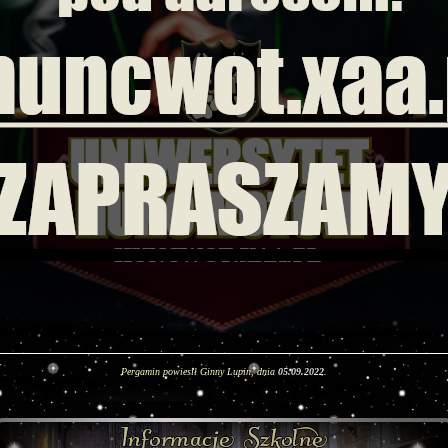
Pergamin powiesił Ginny Lupin, dnia
05.09.2022
.