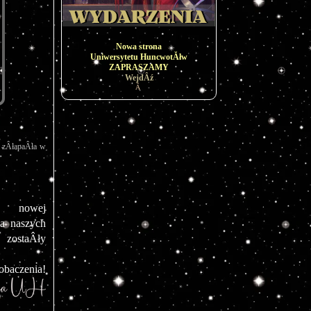
Nowa strona
Uniwersytetu HuncwotĂłw
ZAPRASZAMY
WejdÂź
Â
, zÂłapaÂła w 
 nowej 
 naszych 
zostaÂły 
obaczenia!