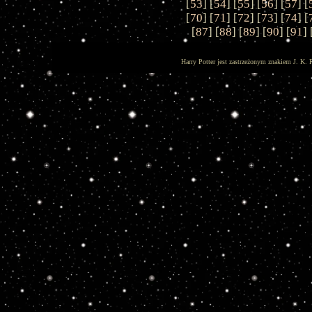
[
53
] [
54
] [
55
] [
56
] [
57
] [
[
70
] [
71
] [
72
] [
73
] [
74
] [
[
87
] [
88
] [
89
] [
90
] [
91
] 
Harry Potter jest zastrzeżonym znakiem J. K. 