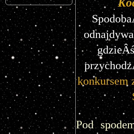
Ko
SpodobaÂ
odnajdywan
gdzieÂś
przychodz
konkursem z
Pod spodem