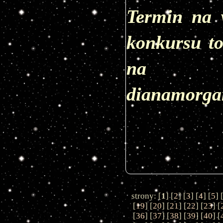
Termin na 
konkursu to
dianamorga
strony: [
1
] [
2
] [
3
] [
4
] [
5
] 
[
19
] [
20
] [
21
] [
22
] [
23
] [
[
36
] [
37
] [
38
] [
39
] [
40
] [