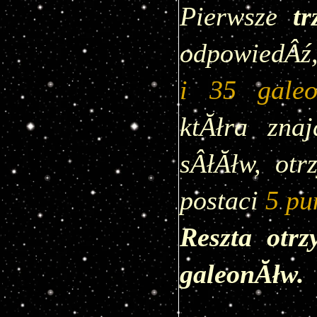
Pierwsze 
t
odpowiedÂź,
i 35 galeo
ktĂłra znaj
sÂłĂłw, ot
postaci
5 pu
Reszta otr
galeonĂłw.