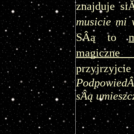
znajduje s
musicie mi 
SÂą to 
m
magiczne 
przyjrzyjci
PodpowiedÂ
sÂą umieszc