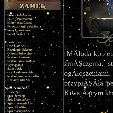
Strona GÂłĂłwna
PokĂłj Profesorski
Huncwocka Gazeta
Pomoc, skargi, zaÂżalenia
Sowy kontaktowe
Social media UH
Dziedziniec
Opis DomĂłw
Regulamin Szkolny
[MÂłoda kobiet
Oferta Edukacyjna
System Oceniania
System Punktowania
zmĂŞczenia, st
Wymagania
Samouczek
ogÂłoszenia
Grafika do newsĂłw
System pisania newsĂłw
Reklamy szkoÂły
przypiĂŞÂła pe
SpoÂłecznoÂśĂŚ
KiwajÂącym krok
Inkwizytor
Spis Dyrekcji
Spis ProfesorĂłw
Spis PracownikĂłw
Spis UczniĂłw
Spis StaÂżystĂłw