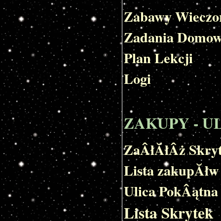
Zabawy Wieczo
Zadania Domo
Plan Lekcji
Logi
ZAKUPY - U
ZaÂłĂłÂż Skry
Lista zakupĂłw
Ulica PokÂątna
Lista Skrytek