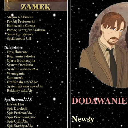
Strona GÂłĂłwna
PokĂłj Profesorski
Huncwocka Gazeta
Pomoc, skargi, zaÂżalenia
Sowy kontaktowe
Social media UH
Dziedziniec
Opis DomĂłw
Regulamin Szkolny
Oferta Edukacyjna
System Oceniania
System Punktowania
Wymagania
Samouczek
Grafika do newsĂłw
System pisania newsĂłw
Reklamy szkoÂły
DODAWANIE
SpoÂłecznoÂśĂŚ
Inkwizytor
Spis Dyrekcji
Spis ProfesorĂłw
Newsy
Spis PracownikĂłw
Spis UczniĂłw
Spis StaÂżystĂłw