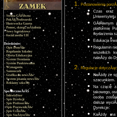
Postanowienia porz
Czas oraz p
Strona GÂłĂłwna
Uniwersytetu 
PokĂłj Profesorski
GÂłĂłwnym p
Huncwocka Gazeta
Pomoc, skargi, zaÂżalenia
platformie P
Sowy kontaktowe
wydarzenia s
Social media UH
Edukacja trwa
Dziedziniec
Regulamin nie
Opis DomĂłw
Regulamin Szkolny
wszelkich kw
Oferta Edukacyjna
naleÂży do D
System Oceniania
System Punktowania
Wymagania
Regulacje dotyczÂąc
Samouczek
KaÂżdy ze sp
Grafika do newsĂłw
System pisania newsĂłw
szacunkiem.
Reklamy szkoÂły
Na czacie z
SpoÂłecznoÂśĂŚ
takowego, oso
Inkwizytor
osoba zostaj
Spis Dyrekcji
dalsze wyciÂ
Spis ProfesorĂłw
Spis PracownikĂłw
Dyrekcje. 
Spis UczniĂłw
KaÂżdy ma 
Spis StaÂżystĂłw