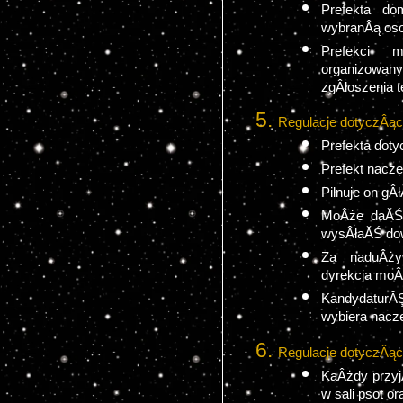
Prefekta do
wybranÂą osob
Prefekci m
organizowany
zgÂłoszenia te
Regulacje dotyczÂąc
Prefekta doty
Prefekt nacze
Pilnuje on gÂł
MoÂże daĂŚ 
wysÂłaĂŚ dow
Za naduÂży
dyrekcja moÂ
KandydaturĂŞ
wybiera nacz
Regulacje dotyczÂące
KaÂżdy przyjĂ
w sali psot or