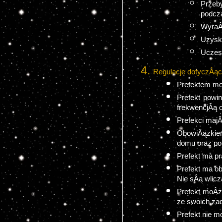
Przeb
podcza
WyraÂż
Uzysk
Uczes
Regulacje dotyczÂąc
Prefektem mo
Prefekt powi
frekwencjÂą 
Prefekci majÂ
ObowiÂązkiem
domu oraz p
Prefekt ma pr
Prefekt ma o
Nie sÂą wlic
Prefekt moÂż
ze swoich za
Prefekt nie 