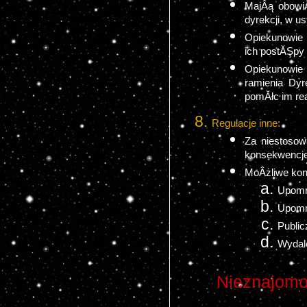
MajÂą obowiÂ
dyrekcji, w u
Opiekunowie 
ich postĂŞpy
Opiekunowie
ramienia Dyr
pomĂłc im r
Regulacje inne:
Za niestosow
konsekwencje
MoÂżliwe kon
Upomn
Upomn
Public
Wydale
Nieznajomo