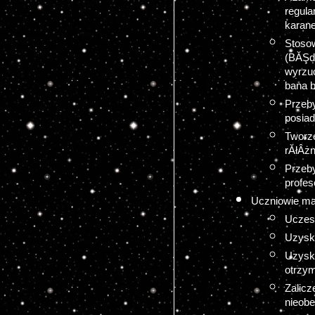
regul
karane
Stoso
(BĂŞd
wyrzu
bana 
Przeb
posiad
Tworze
rĂłÂż
Przeb
profe
Uczniowie ma
Uczes
Uzyska
Uzysk
otrzym
Zalicz
nieobe