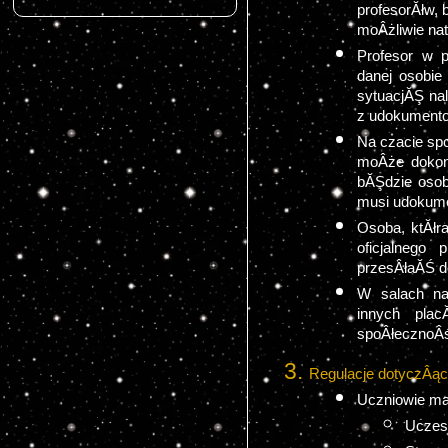
profesorĂłw, 
moÂżliwie nat
Profesor w 
danej osobie
sytuacjĂŞ nal
z udokument
Na czacie sp
moÂże dokona
bĂŞdzie osob
musi udokume
Osoba, ktĂłr
oficjalnego
przesÂłaĂŚ do
W salach na
innych plac
spoÂłecznoÂś
Regulacje dotyczÂąc
Uczniowie ma
Uczes