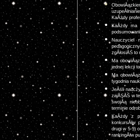
ObowiÂązkiem
uzupeÂłnianie
KaÂżdy profes
KaÂżdy ma p
podsumowanie
Nauczyciel 
pedagogiczny
zgÂłosiĂŚ to 
Ma obowiÂąze
jednej lekcji t
Ma obowiÂąz
tygodnia nauk
JeÂśli nauczy
zajĂŞĂŚ w ter
swojÂą nieo
terminie odr
KaÂżdy z pr
konkursĂłw p
drugi w 5-9)
rankingĂłw pu