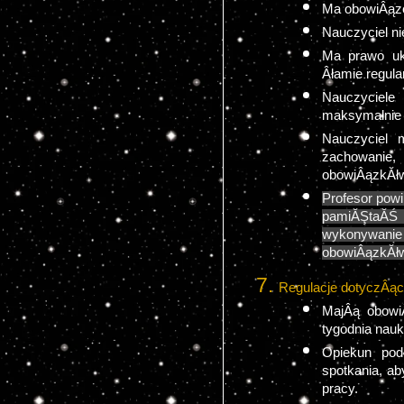
Ma obowiÂąze
Nauczyciel n
Ma prawo uka
Âłamie regula
Nauczyciele
maksymalnie 4
Nauczyciel 
zachowanie,
obowiÂązkĂł
Profesor pow
pamiĂŞtaĂŚ o
wykonywanie 
obowiÂązkĂłw
Regulacje dotyczÂąc
MajÂą obowiÂ
tygodnia nauk
Opiekun podc
spotkania, a
pracy. 