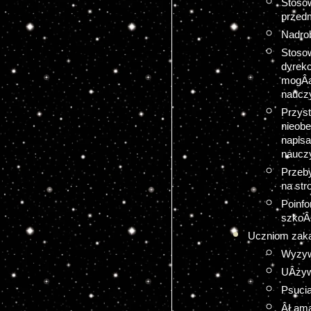
Stoso
przedm
Nadrob
Stoso
dyrek
mogÂą
nauczy
Przy
nieob
napis
nauczy
Przeby
na str
Poinf
szkoÂł
Uczniom zaka
Wyzyw
UÂżyw
Psucia
ÂŁama