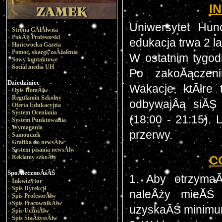
I
Uniwersytet Hun
Strona GÂłĂłwna
PokĂłj Profesorski
edukacja trwa 2 la
Huncwocka Gazeta
Pomoc, skargi, zaÂżalenia
W ostatnim tygod
Sowy kontaktowe
Social media UH
Po zakoĂączeni
Dziedziniec
Wakacje, ktĂłre 
Opis DomĂłw
Regulamin Szkolny
odbywajÂą siĂŞ 
Oferta Edukacyjna
System Oceniania
(18:00 - 21:15). 
System Punktowania
Wymagania
przerwy.
Samouczek
Grafika do newsĂłw
System pisania newsĂłw
C
Reklamy szkoÂły
SpoÂłecznoÂśĂŚ
1. Aby otrzymaĂ
Inkwizytor
Spis Dyrekcji
naleÂży mieĂŚ 
Spis ProfesorĂłw
Spis PracownikĂłw
uzyskaĂŚ minimum
Spis UczniĂłw
Spis StaÂżystĂłw