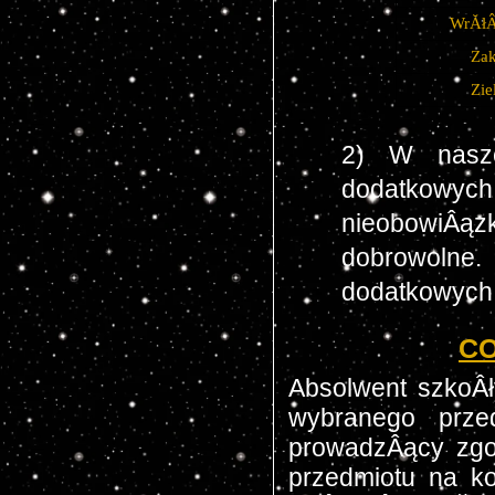
WrĂłÂ
Zak
Zie
2) W nasze
dodatkowych
nieobowiÂą
dobrowolne
dodatkowych
CO
Absolwent szkoÂ
wybranego przed
prowadzÂący zgod
przedmiotu na k