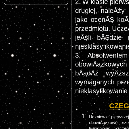
2. W klasie pierw
drugiej, naleÂż
jako ocenĂŞ ko
przedmiotu. Ucze
jeÂśli bĂŞdzie
niesklasyfikowani
3. Absolwentem
obowiÂązkowych
bÂądÂź wyÂższ
wymaganych prze
nieklasyfikowanie 
CZEGO
Uczniowie pierwsze
obowiÂązkowe przed
tygodniowo. Szczeg