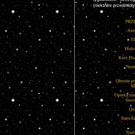
(niektĂłre przedmiot
PRZ
Ast
El
Histo
Kurs Pis
Nume
Obrona pr
M
Opieka na
Stwo
Qu
StaroÂ
Tran