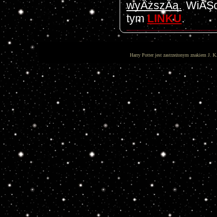
wyÂższÂą.
 WiĂŞc
tym 
LINKU
.
Harry Potter jest zastrzeżonym znakiem J. K