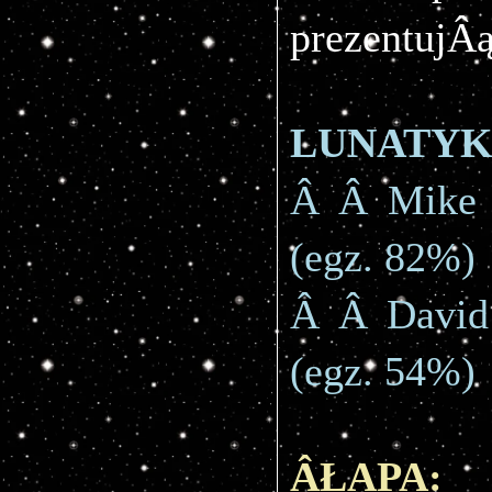
prezentujÂą
LUNATYK
Â Â Mike 
(egz. 82%)
Â Â David
(egz. 54%)
ÂŁAPA: