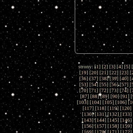
strony: [
1
] [
2
] [
3
] [
4
] [
5
] 
[
19
] [
20
] [
21
] [
22
] [
23
] [
[
36
] [
37
] [
38
] [
39
] [
40
] [
[
53
] [
54
] [
55
] [
56
] [
57
] [
[
70
] [
71
] [
72
] [
73
] [
74
] [
[
87
] [
88
] [
89
] [
90
] [
91
] [
[
103
] [
104
] [
105
] [
106
] [
1
[
117
] [
118
] [
119
] [
120
] 
[
130
] [
131
] [
132
] [
133
]
[
143
] [
144
] [
145
] [
146
]
[
156
] [
157
] [
158
] [
159
]
[
169
] [
170
] [
171
] [
172
]