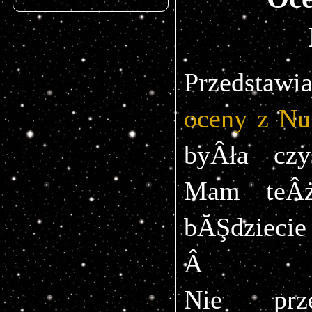
Przedstaw
oceny z Nu
byÂła czy
Mam teÂż
bĂŞdziecie
Â 
Nie prze