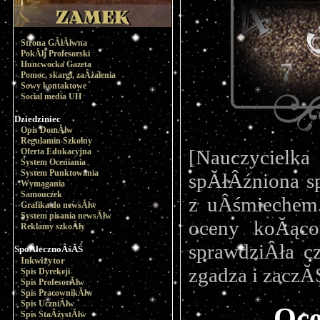
Strona GÂłĂłwna
PokĂłj Profesorski
Huncwocka Gazeta
Pomoc, skargi, zaÂżalenia
Sowy kontaktowe
Social media UH
Dziedziniec
Opis DomĂłw
Regulamin Szkolny
[Nauczyciel
Oferta Edukacyjna
System Oceniania
System Punktowania
spĂłÂźniona sp
Wymagania
Samouczek
z uÂśmiechem 
Grafika do newsĂłw
System pisania newsĂłw
oceny koĂącow
Reklamy szkoÂły
sprawdziÂła c
SpoÂłecznoÂśĂŚ
Inkwizytor
zgadza i zacz
Spis Dyrekcji
Spis ProfesorĂłw
Spis PracownikĂłw
Spis UczniĂłw
Oce
Spis StaÂżystĂłw