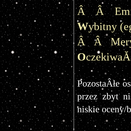
W
ybitny (
Â Â Mery
O
czekiwaĂ
PozostaÂłe os
przez zbyt ni
niskie oceny/b