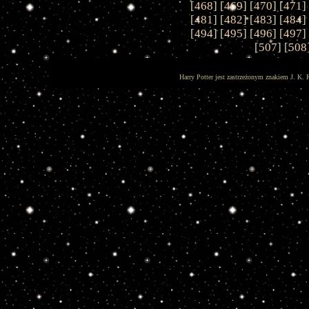
[
468
] [
469
] [
470
] [
471
]
[
481
] [
482
] [
483
] [
484
]
[
494
] [
495
] [
496
] [
497
]
[
507
] [
508
Harry Potter jest zastrzeżonym znakiem J. K. 