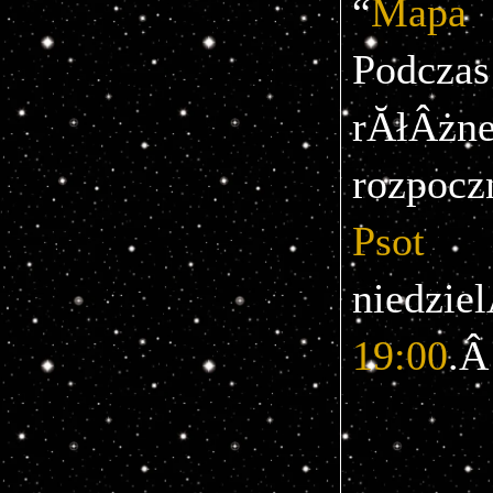
“
Map
Podczas
rĂłÂżne
rozpoc
Psot
 w
niedzie
19:00
.Â