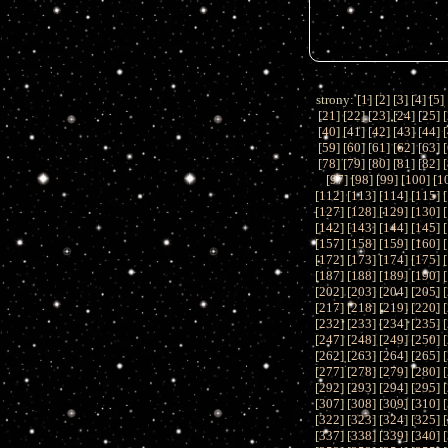
strony: [
1
] [
2
] [
3
] [
4
] [
5
] 
[
21
] [
22
] [
23
] [
24
] [
25
] [
[
40
] [
41
] [
42
] [
43
] [
44
] [
[
59
] [
60
] [
61
] [
62
] [
63
] [
[
78
] [
79
] [
80
] [
81
] [
82
] [
[
97
] [
98
] [
99
] [
100
] [
1
[
112
] [
113
] [
114
] [
115
] [
[
127
] [
128
] [
129
] [
130
] [
[
142
] [
143
] [
144
] [
145
] [
[
157
] [
158
] [
159
] [
160
] [
[
172
] [
173
] [
174
] [
175
] [
[
187
] [
188
] [
189
] [
190
] [
[
202
] [
203
] [
204
] [
205
] [
[
217
] [
218
] [
219
] [
220
] [
[
232
] [
233
] [
234
] [
235
] [
[
247
] [
248
] [
249
] [
250
] [
[
262
] [
263
] [
264
] [
265
] [
[
277
] [
278
] [
279
] [
280
] [
[
292
] [
293
] [
294
] [
295
] [
[
307
] [
308
] [
309
] [
310
] [
[
322
] [
323
] [
324
] [
325
] [
[
337
] [
338
] [
339
] [
340
] [