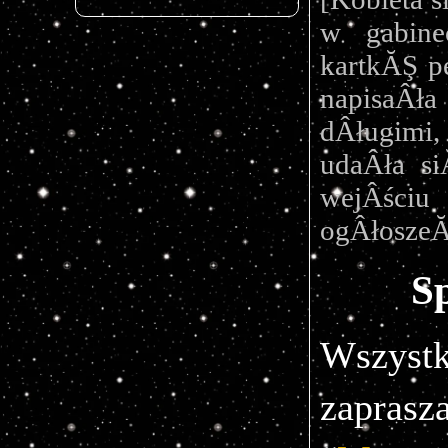
w gabine
kartkĂŞ pe
napisaÂła
dÂługimi
udaÂła si
wejÂściu
ogÂłoszeĂ
S
Wszyst
zaprasz