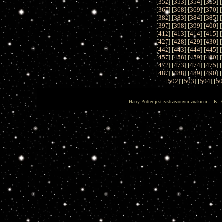
[
352
] [
353
] [
354
] [
355
] [
[
367
] [
368
] [
369
] [
370
] [
[
382
] [
383
] [
384
] [
385
] [
[
397
] [
398
] [
399
] [
400
] [
[
412
] [
413
] [
414
] [
415
] [
[
427
] [
428
] [
429
] [
430
] [
[
442
] [
443
] [
444
] [
445
] [
[
457
] [
458
] [
459
] [
460
] [
[
472
] [
473
] [
474
] [
475
] [
[
487
] [
488
] [
489
] [
490
] [
[
502
] [
503
] [
504
] [
5
Harry Potter jest zastrzeżonym znakiem J. K. 