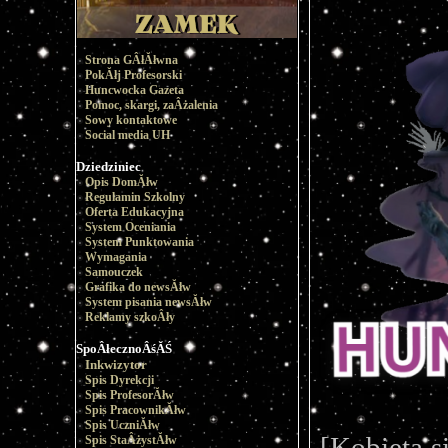
Strona GÂłĂłwna
PokĂłj Profesorski
Huncwocka Gazeta
Pomoc, skargi, zaÂżalenia
Sowy kontaktowe
Social media UH
Dziedziniec
Opis DomĂłw
Regulamin Szkolny
Oferta Edukacyjna
System Oceniania
System Punktowania
Wymagania
Samouczek
Grafika do newsĂłw
System pisania newsĂłw
Reklamy szkoÂły
SpoÂłecznoÂśĂŚ
Inkwizytor
Spis Dyrekcji
Spis ProfesorĂłw
Spis PracownikĂłw
Spis UczniĂłw
[Kobieta s
Spis StaÂżystĂłw