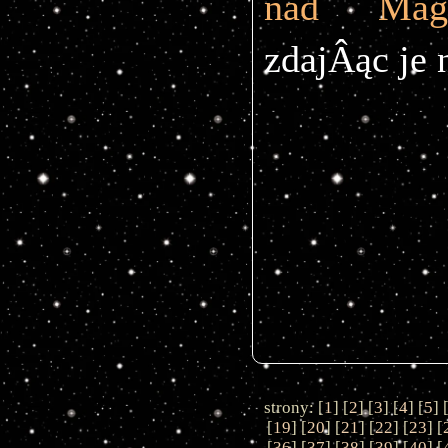
zdajÂąc je 
strony: [
1
] [
2
] [
3
] [
4
] [
5
] 
[
19
] [
20
] [
21
] [
22
] [
23
] [
[
36
] [
37
] [
38
] [
39
] [
40
] [