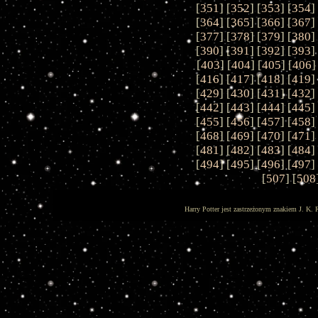
[
351
] [
352
] [
353
] [
354
]
[
364
] [
365
] [
366
] [
367
]
[
377
] [
378
] [
379
] [
380
]
[
390
] [
391
] [
392
] [
393
]
[
403
] [
404
] [
405
] [
406
]
[
416
] [
417
] [
418
] [
419
]
[
429
] [
430
] [
431
] [
432
]
[
442
] [
443
] [
444
] [
445
]
[
455
] [
456
] [
457
] [
458
]
[
468
] [
469
] [
470
] [
471
]
[
481
] [
482
] [
483
] [
484
]
[
494
] [
495
] [
496
] [
497
]
[
507
] [
508
Harry Potter jest zastrzeżonym znakiem J. K. 