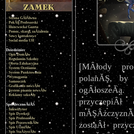
Strona GÂłĂłwna
PokĂłj Profesorski
Huncwocka Gazeta
Pomoc, skargi, zaÂżalenia
Sowy kontaktowe
Social media UH
Dziedziniec
Opis DomĂłw
Regulamin Szkolny
Oferta Edukacyjna
[MÂłody prof
System Oceniania
System Punktowania
polanĂŞ, by 
Wymagania
Samouczek
Grafika do newsĂłw
ogÂłoszeĂą. 
System pisania newsĂłw
Reklamy szkoÂły
przyczepiÂł 
SpoÂłecznoÂśĂŚ
Inkwizytor
mĂŞÂżczyznĂŞ 
Spis Dyrekcji
Spis ProfesorĂłw
zostaÂł przyc
Spis PracownikĂłw
Spis UczniĂłw
Spis StaÂżystĂłw