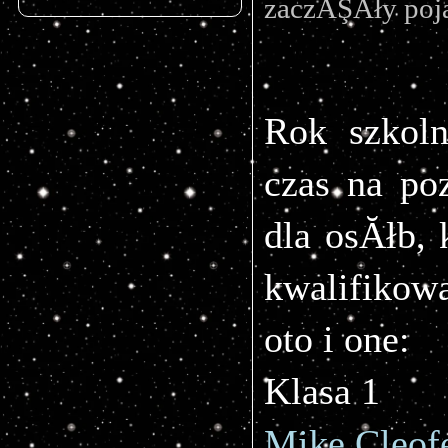
zaczĂŞÂły poja
Rok szkol
czas na po
dla osĂłb, 
kwalifikow
oto i one:
Klasa 1
Mike Cleofe