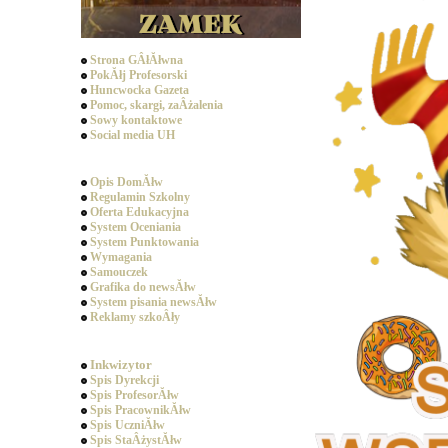
Strona GÂłĂłwna
PokĂłj Profesorski
Huncwocka Gazeta
Pomoc, skargi, zaÂżalenia
Sowy kontaktowe
Social media UH
Dziedziniec
Opis DomĂłw
Regulamin Szkolny
Oferta Edukacyjna
System Oceniania
System Punktowania
Wymagania
Samouczek
Grafika do newsĂłw
System pisania newsĂłw
Reklamy szkoÂły
SpoÂłecznoÂśĂŚ
Inkwizytor
Spis Dyrekcji
Spis ProfesorĂłw
Spis PracownikĂłw
Spis UczniĂłw
Spis StaÂżystĂłw