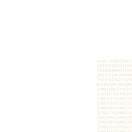
Psot.Â 
Licz
strony: [
1
] [
2
] [
3
] [
4
] [
[
20
] [
21
] [
22
] [
23
] [
2
[
38
] [
39
] [
40
] [
41
] [
4
[
56
] [
57
] [
58
] [
59
] [
6
[
74
] [
75
] [
76
] [
77
] [
7
[
92
] [
93
] [
94
] [
95
] [
96
[
108
] [
109
] [
110
] [
11
[
122
] [
123
] [
124
] [
12
[
136
] [
137
] [
138
] [
13
[
150
] [
151
] [
152
] [
15
[
164
] [
165
] [
166
] [
16
[
178
] [
179
] [
180
] [
18
[
192
] [
193
] [
194
] [
19
[
206
] [
207
] [
208
] [
20
[
220
] [
221
] [
222
] [
22
[
234
] [
235
] [
236
] [
23