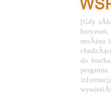
[Gdy sÂło
horyzont,
moÂżna b
chodzÂące
do biurka
pergamin 
informac
wywiesiĂŚ
S