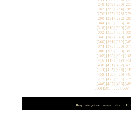
[
248
] [
249
] [
250
] [
25
[
262
] [
263
] [
264
] [
26
[
276
] [
277
] [
278
] [
27
[
290
] [
291
] [
292
] [
29
[
304
] [
305
] [
306
] [
30
[
318
] [
319
] [
320
] [
32
[
332
] [
333
] [
334
] [
33
[
346
] [
347
] [
348
] [
34
[
360
] [
361
] [
362
] [
36
[
374
] [
375
] [
376
] [
37
[
388
] [
389
] [
390
] [
39
[
402
] [
403
] [
404
] [
40
[
416
] [
417
] [
418
] [
41
[
430
] [
431
] [
432
] [
43
[
444
] [
445
] [
446
] [
44
[
458
] [
459
] [
460
] [
46
[
472
] [
473
] [
474
] [
47
[
486
] [
487
] [
488
] [
48
[
500
] [
501
] [
502
] [
503
]
Harry Potter jest zastrzeżonym znakiem J. K. 