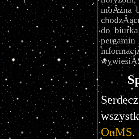
moÂżna b
chodzÂące
do biurka
pergamin 
informac
wywiesiĂŚ
S
Serdec
wszystk
OnMS
.