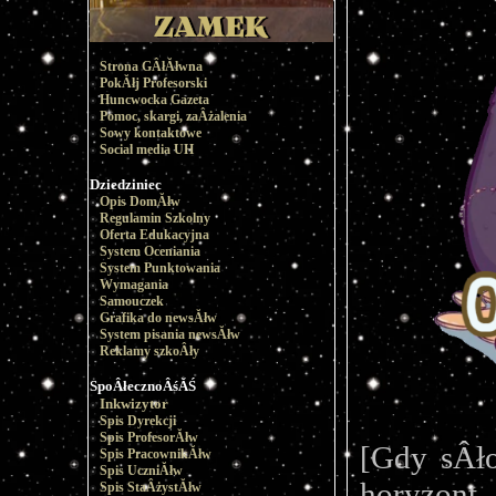
Strona GÂłĂłwna
PokĂłj Profesorski
Huncwocka Gazeta
Pomoc, skargi, zaÂżalenia
Sowy kontaktowe
Social media UH
Dziedziniec
Opis DomĂłw
Regulamin Szkolny
Oferta Edukacyjna
System Oceniania
System Punktowania
Wymagania
Samouczek
Grafika do newsĂłw
System pisania newsĂłw
Reklamy szkoÂły
SpoÂłecznoÂśĂŚ
Inkwizytor
Spis Dyrekcji
Spis ProfesorĂłw
[Gdy sÂło
Spis PracownikĂłw
Spis UczniĂłw
horyzont,
Spis StaÂżystĂłw