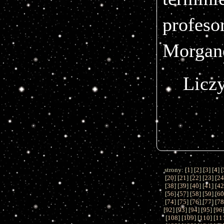
prof
Morgan
Licz
strony: [
1
] [
2
] [
3
] [
4
] [
[
20
] [
21
] [
22
] [
23
] [
2
[
38
] [
39
] [
40
] [
41
] [
4
[
56
] [
57
] [
58
] [
59
] [
6
[
74
] [
75
] [
76
] [
77
] [
7
[
92
] [
93
] [
94
] [
95
] [
96
[
108
] [
109
] [
110
] [
11