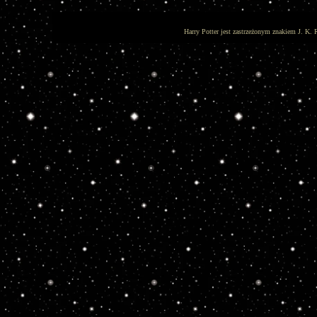
Harry Potter jest zastrzeżonym znakiem J. K. 