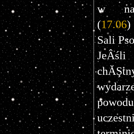
w naj
(
17.06
)
Sali Pso
JeÂśli
chĂŞt
wydarz
powo
uczest
terminie