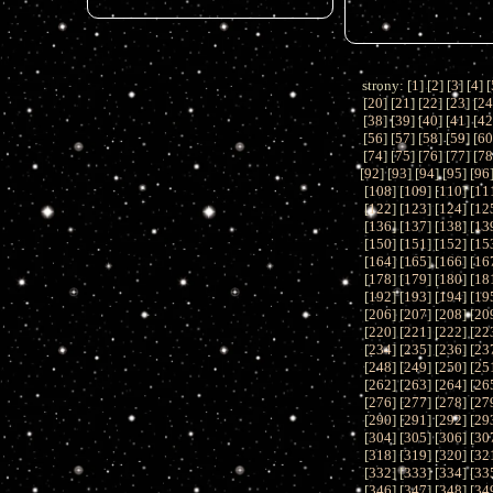
strony: [
1
] [
2
] [
3
] [
4
] [
[
20
] [
21
] [
22
] [
23
] [
2
[
38
] [
39
] [
40
] [
41
] [
4
[
56
] [
57
] [
58
] [
59
] [
6
[
74
] [
75
] [
76
] [
77
] [
7
[
92
] [
93
] [
94
] [
95
] [
96
[
108
] [
109
] [
110
] [
11
[
122
] [
123
] [
124
] [
12
[
136
] [
137
] [
138
] [
13
[
150
] [
151
] [
152
] [
15
[
164
] [
165
] [
166
] [
16
[
178
] [
179
] [
180
] [
18
[
192
] [
193
] [
194
] [
19
[
206
] [
207
] [
208
] [
20
[
220
] [
221
] [
222
] [
22
[
234
] [
235
] [
236
] [
23
[
248
] [
249
] [
250
] [
25
[
262
] [
263
] [
264
] [
26
[
276
] [
277
] [
278
] [
27
[
290
] [
291
] [
292
] [
29
[
304
] [
305
] [
306
] [
30
[
318
] [
319
] [
320
] [
32
[
332
] [
333
] [
334
] [
33
[
346
] [
347
] [
348
] [
34