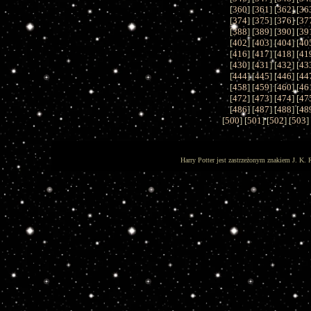
[
360
] [
361
] [
362
] [
36
[
374
] [
375
] [
376
] [
37
[
388
] [
389
] [
390
] [
39
[
402
] [
403
] [
404
] [
40
[
416
] [
417
] [
418
] [
41
[
430
] [
431
] [
432
] [
43
[
444
] [
445
] [
446
] [
44
[
458
] [
459
] [
460
] [
46
[
472
] [
473
] [
474
] [
47
[
486
] [
487
] [
488
] [
48
[
500
] [
501
] [
502
] [
503
]
Harry Potter jest zastrzeżonym znakiem J. K. 