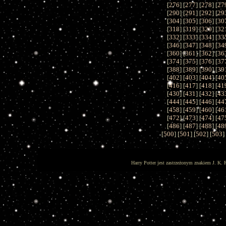
[
276
] [
277
] [
278
] [
27
[
290
] [
291
] [
292
] [
29
[
304
] [
305
] [
306
] [
30
[
318
] [
319
] [
320
] [
32
[
332
] [
333
] [
334
] [
33
[
346
] [
347
] [
348
] [
34
[
360
] [
361
] [
362
] [
36
[
374
] [
375
] [
376
] [
37
[
388
] [
389
] [
390
] [
39
[
402
] [
403
] [
404
] [
40
[
416
] [
417
] [
418
] [
41
[
430
] [
431
] [
432
] [
43
[
444
] [
445
] [
446
] [
44
[
458
] [
459
] [
460
] [
46
[
472
] [
473
] [
474
] [
47
[
486
] [
487
] [
488
] [
48
[
500
] [
501
] [
502
] [
503
]
Harry Potter jest zastrzeżonym znakiem J. K. 