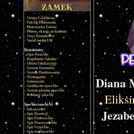
Strona GÂłĂłwna
PokĂłj Profesorski
Huncwocka Gazeta
Pomoc, skargi, zaÂżalenia
Sowy kontaktowe
Social media UH
Dziedziniec
Opis DomĂłw
Regulamin Szkolny
Oferta Edukacyjna
System Oceniania
System Punktowania
Diana
Wymagania
Samouczek
Grafika do newsĂłw
System pisania newsĂłw
Eliks
Reklamy szkoÂły
SpoÂłecznoÂśĂŚ
Inkwizytor
Jezab
Spis Dyrekcji
Spis ProfesorĂłw
Spis PracownikĂłw
Spis UczniĂłw
Spis StaÂżystĂłw