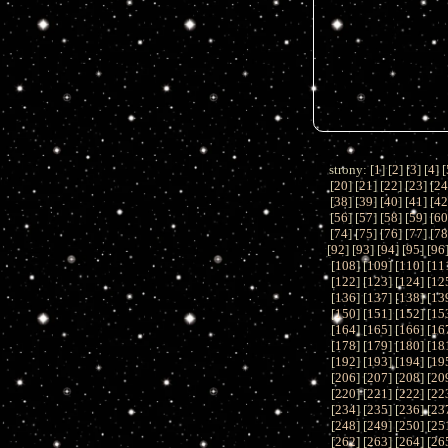
strony: [
1
] [
2
] [
3
] [
4
] [
[
20
] [
21
] [
22
] [
23
] [
2
[
38
] [
39
] [
40
] [
41
] [
4
[
56
] [
57
] [
58
] [
59
] [
6
[
74
] [
75
] [
76
] [
77
] [
7
[
92
] [
93
] [
94
] [
95
] [
96
[
108
] [
109
] [
110
] [
11
[
122
] [
123
] [
124
] [
12
[
136
] [
137
] [
138
] [
13
[
150
] [
151
] [
152
] [
15
[
164
] [
165
] [
166
] [
16
[
178
] [
179
] [
180
] [
18
[
192
] [
193
] [
194
] [
19
[
206
] [
207
] [
208
] [
20
[
220
] [
221
] [
222
] [
22
[
234
] [
235
] [
236
] [
23
[
248
] [
249
] [
250
] [
25
[
262
] [
263
] [
264
] [
26