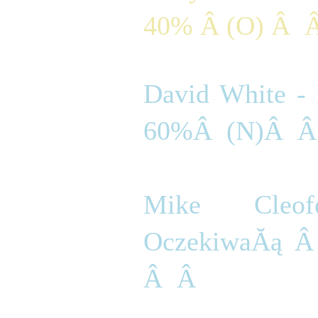
40% Â (O) Â  Â
David White -
60%Â  (N)Â  Â 
Mike Cleo
OczekiwaĂą Â 
Â  Â  