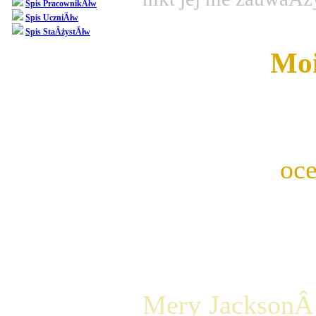
Spis PracownikĂłw
Spis UczniĂłw
Spis StaÂżystĂłw
Moi
DziĂŞkujĂŞ za
przed Wami 
oc
Klasa I
Mery JacksonÂ