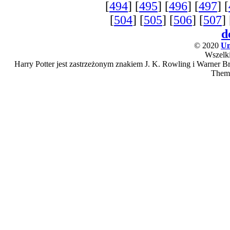
[
494
] [
495
] [
496
] [
497
] [
[
504
] [
505
] [
506
] [
507
] 
d
© 2020
Un
Wszelki
Harry Potter jest zastrzeżonym znakiem J. K. Rowling i Warner Bro
Them