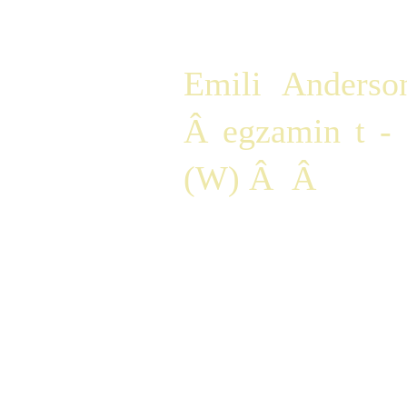
Klasa II
Emili Anderso
Â egzamin t -
(W) Â  Â  