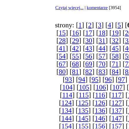
Czytaj więcej...
|
komentarze
[3954]
strony: [
1
] [
2
] [
3
] [
4
] [
5
] [
[
15
] [
16
] [
17
] [
18
] [
19
] [
2
[
28
] [
29
] [
30
] [
31
] [
32
] [
3
[
41
] [
42
] [
43
] [
44
] [
45
] [
4
[
54
] [
55
] [
56
] [
57
] [
58
] [
5
[
67
] [
68
] [
69
] [
70
] [
71
] [
7
[
80
] [
81
] [
82
] [
83
] [
84
] [
8
[
93
] [
94
] [
95
] [
96
] [
97
]
[
104
] [
105
] [
106
] [
107
] [
[
114
] [
115
] [
116
] [
117
] [
[
124
] [
125
] [
126
] [
127
] [
[
134
] [
135
] [
136
] [
137
] [
[
144
] [
145
] [
146
] [
147
] [
[
154
] [
155
] [
156
] [
157
] [