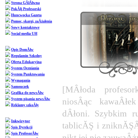
Strona GÂłĂłwna
PokĂłj Profesorski
Huncwocka Gazeta
Pomoc, skargi, zaÂżalenia
Sowy kontaktowe
Social media UH
Dziedziniec
Opis DomĂłw
Regulamin Szkolny
Oferta Edukacyjna
System Oceniania
System Punktowania
Wymagania
Samouczek
[MÂłoda profesor
Grafika do newsĂłw
niosÂąc kawaÂłek
System pisania newsĂłw
Reklamy szkoÂły
dÂłoni. Szybkim r
SpoÂłecznoÂśĂŚ
Inkwizytor
tablicĂŞ i zniknĂŞ
Spis Dyrekcji
Spis ProfesorĂłw
nikt jej nie zauwaÂż