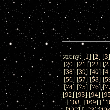
strony: [
1
] [
2
] [
3
]
[
20
] [
21
] [
22
] [
2
[
38
] [
39
] [
40
] [
4
[
56
] [
57
] [
58
] [
5
[
74
] [
75
] [
76
] [
7
[
92
] [
93
] [
94
] [
9
[
108
] [
109
] [
11
[
122
] [
123
] [
12