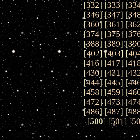
[
332
] [
333
] [
33
[
346
] [
347
] [
34
[
360
] [
361
] [
36
[
374
] [
375
] [
37
[
388
] [
389
] [
39
[
402
] [
403
] [
40
[
416
] [
417
] [
41
[
430
] [
431
] [
43
[
444
] [
445
] [
44
[
458
] [
459
] [
46
[
472
] [
473
] [
47
[
486
] [
487
] [
48
[
500
] [
501
] [
5