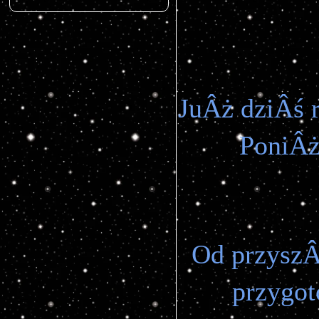
JuÂż dziÂś 
PoniÂże
Od przyszÂ
przygot