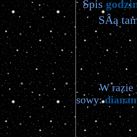
Spis
godzi
SÂą ta
W razie 
sowy:
diana