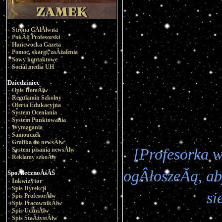
Strona GÂłĂłwna
PokĂłj Profesorski
Huncwocka Gazeta
Pomoc, skargi, zaÂżalenia
Sowy kontaktowe
Social media UH
Dziedziniec
Opis DomĂłw
Regulamin Szkolny
Oferta Edukacyjna
System Oceniania
System Punktowania
Wymagania
Samouczek
Grafika do newsĂłw
[Profesorka w
System pisania newsĂłw
Reklamy szkoÂły
ogÂłoszeĂą, ab
SpoÂłecznoÂśĂŚ
Inkwizytor
Spis Dyrekcji
si
Spis ProfesorĂłw
Spis PracownikĂłw
Spis UczniĂłw
Spis StaÂżystĂłw