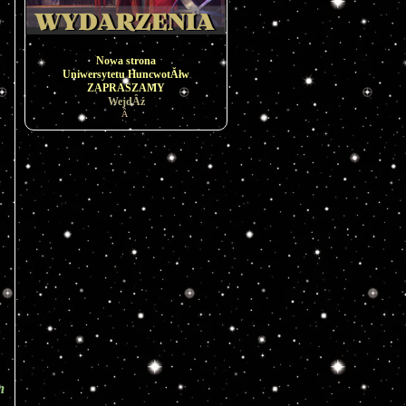
Nowa strona
Uniwersytetu HuncwotĂłw
ZAPRASZAMY
WejdÂź
Â
 