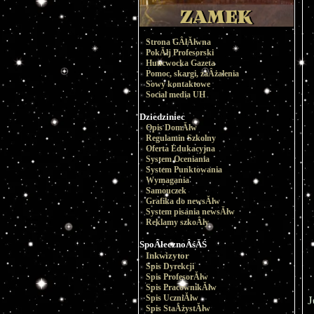
Strona GÂłĂłwna
PokĂłj Profesorski
Huncwocka Gazeta
Pomoc, skargi, zaÂżalenia
Sowy kontaktowe
Social media UH
Dziedziniec
Opis DomĂłw
Regulamin Szkolny
Oferta Edukacyjna
System Oceniania
System Punktowania
Wymagania
Samouczek
Grafika do newsĂłw
System pisania newsĂłw
Reklamy szkoÂły
SpoÂłecznoÂśĂŚ
Inkwizytor
Spis Dyrekcji
Spis ProfesorĂłw
Spis PracownikĂłw
Spis UczniĂłw
J
Spis StaÂżystĂłw