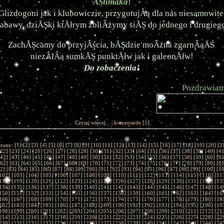
ÂŚlimaka
!
Glizdogoni jak i klubowiczie, przygotujÂą dla nas niesamowite 
abawy, dziĂŞki ktĂłrym zbliÂżymy siĂŞ do jednego i drugieg
ZachĂŞcamy do przyjÂścia, bĂŞdzie moÂżna zgarnÂąĂŚ 
niezÂłÂą sumkĂŞ punktĂłw jak i galeonĂłw!
Do zobaczenia!
Pozdrawiam
Czytaj więcej...
|
komentarze
[1]
trony: [
1
] [
2
] [
3
] [
4
] [
5
] [
6
] [
7
] [
8
] [
9
] [
10
] [
11
] [
12
] [
13
] [
14
] [
15
] [
16
] [
17
] [
18
] [
19
] [
20
] [
2
22
] [
23
] [
24
] [
25
] [
26
] [
27
] [
28
] [
29
] [
30
] [
31
] [
32
] [
33
] [
34
] [
35
] [
36
] [
37
] [
38
] [
39
] [
40
] [
4
42
] [
43
] [
44
] [
45
] [
46
] [
47
] [
48
] [
49
] [
50
] [
51
] [
52
] [
53
] [
54
] [
55
] [
56
] [
57
] [
58
] [
59
] [
60
] [
6
62
] [
63
] [
64
] [
65
] [
66
] [
67
] [
68
] [
69
] [
70
] [
71
] [
72
] [
73
] [
74
] [
75
] [
76
] [
77
] [
78
] [
79
] [
80
] [
8
2
] [
83
] [
84
] [
85
] [
86
] [
87
] [
88
] [
89
] [
90
] [
91
] [
92
] [
93
] [
94
] [
95
] [
96
] [
97
] [
98
] [
99
] [
100
] [
1
102
] [
103
] [
104
] [
105
] [
106
] [
107
] [
108
] [
109
] [
110
] [
111
] [
112
] [
113
] [
114
] [
115
] [
116
] [
11
118
] [
119
] [
120
] [
121
] [
122
] [
123
] [
124
] [
125
] [
126
] [
127
] [
128
] [
129
] [
130
] [
131
] [
132
] [
13
134
] [
135
] [
136
] [
137
] [
138
] [
139
] [
140
] [
141
] [
142
] [
143
] [
144
] [
145
] [
146
] [
147
] [
148
] [
14
150
] [
151
] [
152
] [
153
] [
154
] [
155
] [
156
] [
157
] [
158
] [
159
] [
160
] [
161
] [
162
] [
163
] [
164
] [
16
166
] [
167
] [
168
] [
169
] [
170
] [
171
] [
172
] [
173
] [
174
] [
175
] [
176
] [
177
] [
178
] [
179
] [
180
] [
18
182
] [
183
] [
184
] [
185
] [
186
] [
187
] [
188
] [
189
] [
190
] [
191
] [
192
] [
193
] [
194
] [
195
] [
196
] [
19
198
] [
199
] [
200
] [
201
] [
202
] [
203
] [
204
] [
205
] [
206
] [
207
] [
208
] [
209
] [
210
] [
211
] [
212
] [
21
214
] [
215
] [
216
] [
217
] [
218
] [
219
] [
220
] [
221
] [
222
] [
223
] [
224
] [
225
] [
226
] [
227
] [
228
] [
22
230
] [
231
] [
232
] [
233
] [
234
] [
235
] [
236
] [
237
] [
238
] [
239
] [
240
] [
241
] [
242
] [
243
] [
244
] [
24