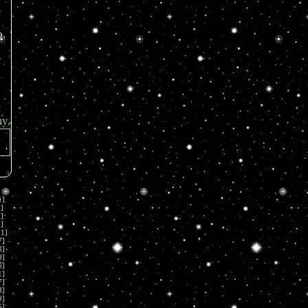
o.
y,
1
]
1
]
1
]
1
]
01
]
7
]
3
]
9
]
5
]
1
]
7
]
3
]
9
]
5
]