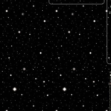
z
s
[
[
[
[
8
[
[
[
[
[
[
[
[
[