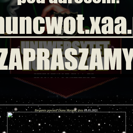
Pergamin powiesił Diana Morgan, dnia
05.05.2021
.