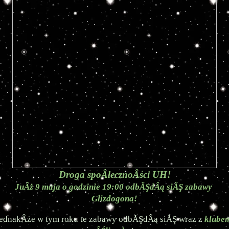
Droga spoÂłecznoÂści UH!
JuÂż 9 maja o godzinie 19:00 odbĂŞdÂą siĂŞ zabawy 
Glizdogona!
ednakÂże w tym roku te zabawy odbĂŞdÂą siĂŞ wraz z 
klubem