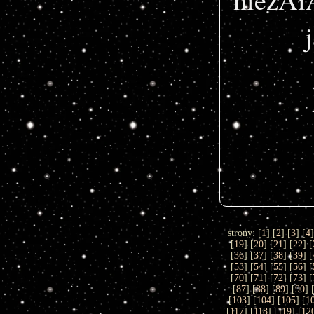
strony: [
1
] [
2
] [
3
] [
4
[
19
] [
20
] [
21
] [
22
] [
[
36
] [
37
] [
38
] [
39
] [
[
53
] [
54
] [
55
] [
56
] [
[
70
] [
71
] [
72
] [
73
] [
[
87
] [
88
] [
89
] [
90
] 
[
103
] [
104
] [
105
] [
1
[
117
] [
118
] [
119
] [
12