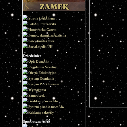
Strona GÂłĂłwna
PokĂłj Profesorski
Huncwocka Gazeta
Pomoc, skargi, zaÂżalenia
Sowy kontaktowe
Social media UH
Dziedziniec
Opis DomĂłw
Regulamin Szkolny
Oferta Edukacyjna
System Oceniania
System Punktowania
Wymagania
Samouczek
Grafika do newsĂłw
System pisania newsĂłw
Reklamy szkoÂły
SpoÂłecznoÂśĂŚ