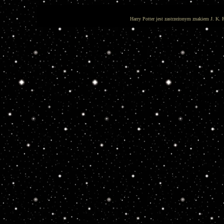
Harry Potter jest zastrzeżonym znakiem J. K. 