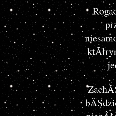
Rogac
pr
niesamo
ktĂłry
je
ZachĂŞ
bĂŞdzi
niezÂł