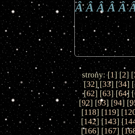
Â Â Â Â Â Â
strony: [
1
] [
2
] [
[
32
] [
33
] [
34
] [
[
62
] [
63
] [
64
] [
[
92
] [
93
] [
94
] [
9
[
118
] [
119
] [
12
[
142
] [
143
] [
14
[
166
] [
167
] [
16