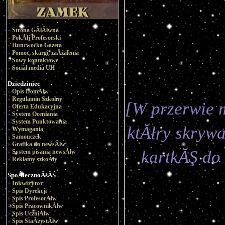
Strona GÂłĂłwna
PokĂłj Profesorski
Huncwocka Gazeta
Pomoc, skargi, zaÂżalenia
Sowy kontaktowe
Social media UH
Dziedziniec
Opis DomĂłw
Regulamin Szkolny
[W przerwie m
Oferta Edukacyjna
System Oceniania
System Punktowania
ktĂłry skrywa
Wymagania
Samouczek
Grafika do newsĂłw
kartkĂŞ do 
System pisania newsĂłw
Reklamy szkoÂły
SpoÂłecznoÂśĂŚ
Inkwizytor
Spis Dyrekcji
Spis ProfesorĂłw
Spis PracownikĂłw
Spis UczniĂłw
Spis StaÂżystĂłw