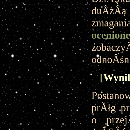
duÂżÂą
zmagan
ocenion
zobac
odnoÂśni
[
Wynik
Postan
prĂłg p
o przej