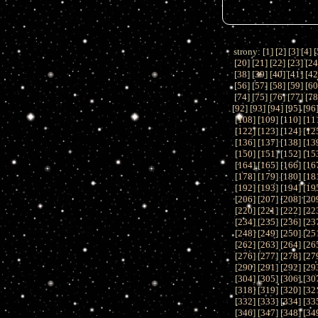
strony: [
1
] [
2
] [
3
] [
4
] [
[
20
] [
21
] [
22
] [
23
] [
2
[
38
] [
39
] [
40
] [
41
] [
4
[
56
] [
57
] [
58
] [
59
] [
6
[
74
] [
75
] [
76
] [
77
] [
7
[
92
] [
93
] [
94
] [
95
] [
96
[
108
] [
109
] [
110
] [
11
[
122
] [
123
] [
124
] [
12
[
136
] [
137
] [
138
] [
13
[
150
] [
151
] [
152
] [
15
[
164
] [
165
] [
166
] [
16
[
178
] [
179
] [
180
] [
18
[
192
] [
193
] [
194
] [
19
[
206
] [
207
] [
208
] [
20
[
220
] [
221
] [
222
] [
22
[
234
] [
235
] [
236
] [
23
[
248
] [
249
] [
250
] [
25
[
262
] [
263
] [
264
] [
26
[
276
] [
277
] [
278
] [
27
[
290
] [
291
] [
292
] [
29
[
304
] [
305
] [
306
] [
30
[
318
] [
319
] [
320
] [
32
[
332
] [
333
] [
334
] [
33
[
346
] [
347
] [
348
] [
34