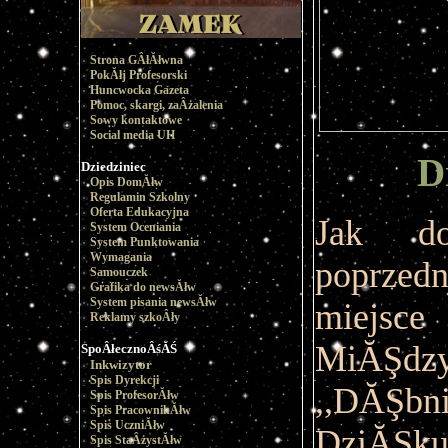
Strona GÂłĂłwna
PokĂłj Profesorski
Huncwocka Gazeta
Pomoc, skargi, zaÂżalenia
Sowy kontaktowe
Social media UH
D
Dziedziniec
Opis DomĂłw
Regulamin Szkolny
Oferta Edukacyjna
Jak do
System Oceniania
System Punktowania
Wymagania
poprzed
Samouczek
Grafika do newsĂłw
System pisania newsĂłw
miej
Reklamy szkoÂły
MiĂŞdz
SpoÂłecznoÂśĂŚ
Inkwizytor
Spis Dyrekcji
,,DĂŞ
Spis ProfesorĂłw
Spis PracownikĂłw
Spis UczniĂłw
DziĂŞk
Spis StaÂżystĂłw