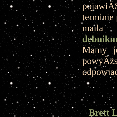
pojawiĂ
terminie
maila
debnik
Mamy je
powyÂżs
odpowia
Brett 