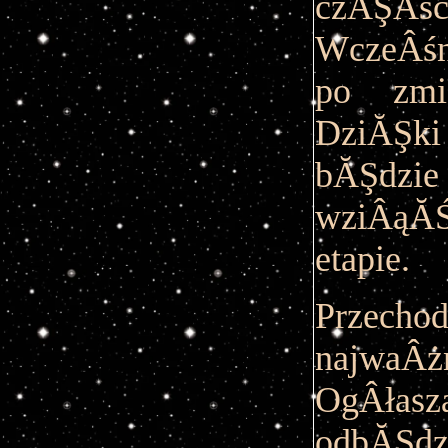
czĂŞÂ
WczeÂśn
po zmi
DziĂŞki
bĂŞdzi
wziÂąĂ
etapie.
Przech
najwaÂż
OgÂłasz
odbĂŞd