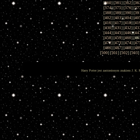
[
360
] [
361
] [
362
] [
36
[
374
] [
375
] [
376
] [
37
[
388
] [
389
] [
390
] [
39
[
402
] [
403
] [
404
] [
40
[
416
] [
417
] [
418
] [
41
[
430
] [
431
] [
432
] [
43
[
444
] [
445
] [
446
] [
44
[
458
] [
459
] [
460
] [
46
[
472
] [
473
] [
474
] [
47
[
486
] [
487
] [
488
] [
48
[
500
] [
501
] [
502
] [
503
]
Harry Potter jest zastrzeżonym znakiem J. K. 