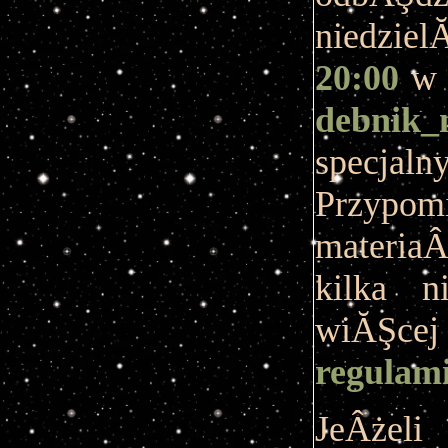
niedzie
20:00
w 
debnik_
specjal
Przypo
materia
kilka n
wiĂŞce
regulam
JeÂżeli