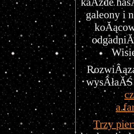
kaÂżde hasÂ
galeony i 
koĂącow
odgadniĂ
Wisi
RozwiÂąza
wysÂłaĂ
cz
a.f
Trzy pie