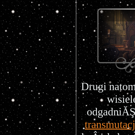
Drugi natom
wisiel
odgadniĂŞ
transmutacj