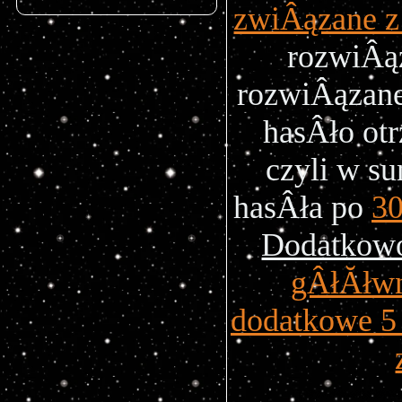
zwiÂązane z
rozwiÂą
rozwiÂązane
hasÂło ot
czyli w s
hasÂła po
30
Dodatko
gÂłĂłw
dodatkowe 5