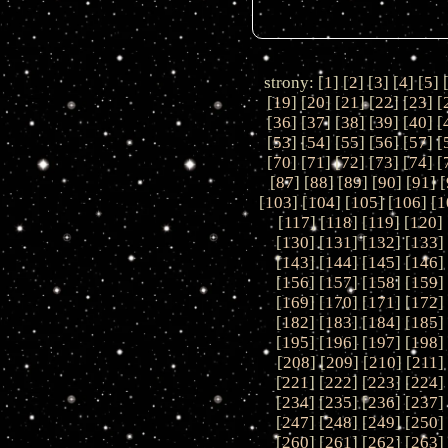
strony: [
1
] [
2
] [
3
] [
4
] [
5
] 
[
19
] [
20
] [
21
] [
22
] [
23
] [
[
36
] [
37
] [
38
] [
39
] [
40
] [
[
53
] [
54
] [
55
] [
56
] [
57
] [
[
70
] [
71
] [
72
] [
73
] [
74
] [
[
87
] [
88
] [
89
] [
90
] [
91
] [
[
103
] [
104
] [
105
] [
106
] [
1
[
117
] [
118
] [
119
] [
120
] 
[
130
] [
131
] [
132
] [
133
]
[
143
] [
144
] [
145
] [
146
]
[
156
] [
157
] [
158
] [
159
]
[
169
] [
170
] [
171
] [
172
]
[
182
] [
183
] [
184
] [
185
]
[
195
] [
196
] [
197
] [
198
]
[
208
] [
209
] [
210
] [
211
]
[
221
] [
222
] [
223
] [
224
]
[
234
] [
235
] [
236
] [
237
]
[
247
] [
248
] [
249
] [
250
]
[
260
] [
261
] [
262
] [
263
]