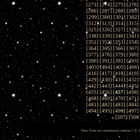
[
273
] [
274
] [
275
] [
276
]
[
286
] [
287
] [
288
] [
289
]
[
299
] [
300
] [
301
] [
302
]
[
312
] [
313
] [
314
] [
315
]
[
325
] [
326
] [
327
] [
328
]
[
338
] [
339
] [
340
] [
341
]
[
351
] [
352
] [
353
] [
354
]
[
364
] [
365
] [
366
] [
367
]
[
377
] [
378
] [
379
] [
380
]
[
390
] [
391
] [
392
] [
393
]
[
403
] [
404
] [
405
] [
406
]
[
416
] [
417
] [
418
] [
419
]
[
429
] [
430
] [
431
] [
432
]
[
442
] [
443
] [
444
] [
445
]
[
455
] [
456
] [
457
] [
458
]
[
468
] [
469
] [
470
] [
471
]
[
481
] [
482
] [
483
] [
484
]
[
494
] [
495
] [
496
] [
497
]
[
507
] [
508
Harry Potter jest zastrzeżonym znakiem J. K. 