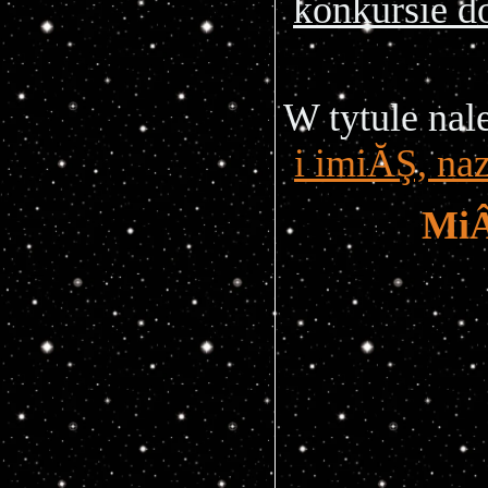
konkursie 
W tytule na
i imiĂŞ, na
MiÂ