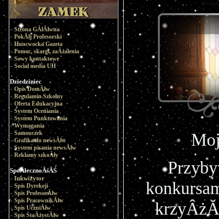
Strona GÂłĂłwna
PokĂłj Profesorski
Huncwocka Gazeta
Pomoc, skargi, zaÂżalenia
Sowy kontaktowe
Social media UH
Dziedziniec
Opis DomĂłw
Regulamin Szkolny
Oferta Edukacyjna
System Oceniania
System Punktowania
Wymagania
Samouczek
Moj
Grafika do newsĂłw
System pisania newsĂłw
Reklamy szkoÂły
Przyb
SpoÂłecznoÂśĂŚ
Inkwizytor
konkursami
Spis Dyrekcji
Spis ProfesorĂłw
Spis PracownikĂłw
krzyÂżĂł
Spis UczniĂłw
Spis StaÂżystĂłw