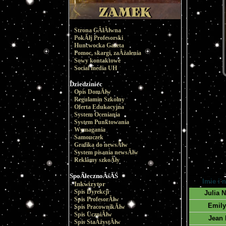
Strona GÂłĂłwna
PokĂłj Profesorski
Huncwocka Gazeta
Pomoc, skargi, zaÂżalenia
Sowy kontaktowe
Social media UH
Dziedziniec
Opis DomĂłw
Regulamin Szkolny
Oferta Edukacyjna
System Oceniania
System Punktowania
Wymagania
Samouczek
Grafika do newsĂłw
System pisania newsĂłw
Reklamy szkoÂły
SpoÂłecznoÂśĂŚ
Imie i 
Inkwizytor
Spis Dyrekcji
Julia 
Spis ProfesorĂłw
Emily
Spis PracownikĂłw
Spis UczniĂłw
Jean
Spis StaÂżystĂłw