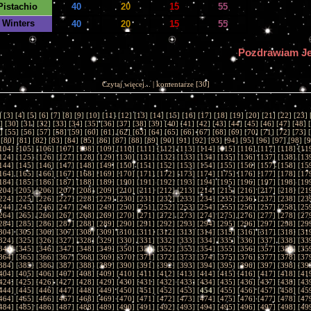
Pistachio
40
20
15
55
 Winters
40
20
15
55
Pozdrawiam J
Czytaj więcej...
|
komentarze
[30]
] [
3
] [
4
] [
5
] [
6
] [
7
] [
8
] [
9
] [
10
] [
11
] [
12
] [
13
] [
14
] [
15
] [
16
] [
17
] [
18
] [
19
] [
20
] [
21
] [
22
] [
23
] 
] [
30
] [
31
] [
32
] [
33
] [
34
] [
35
] [
36
] [
37
] [
38
] [
39
] [
40
] [
41
] [
42
] [
43
] [
44
] [
45
] [
46
] [
47
] [
48
] [
] [
55
] [
56
] [
57
] [
58
] [
59
] [
60
] [
61
] [
62
] [
63
] [
64
] [
65
] [
66
] [
67
] [
68
] [
69
] [
70
] [
71
] [
72
] [
73
] [
 [
80
] [
81
] [
82
] [
83
] [
84
] [
85
] [
86
] [
87
] [
88
] [
89
] [
90
] [
91
] [
92
] [
93
] [
94
] [
95
] [
96
] [
97
] [
98
] [
9
104
] [
105
] [
106
] [
107
] [
108
] [
109
] [
110
] [
111
] [
112
] [
113
] [
114
] [
115
] [
116
] [
117
] [
118
] [
11
124
] [
125
] [
126
] [
127
] [
128
] [
129
] [
130
] [
131
] [
132
] [
133
] [
134
] [
135
] [
136
] [
137
] [
138
] [
13
144
] [
145
] [
146
] [
147
] [
148
] [
149
] [
150
] [
151
] [
152
] [
153
] [
154
] [
155
] [
156
] [
157
] [
158
] [
15
164
] [
165
] [
166
] [
167
] [
168
] [
169
] [
170
] [
171
] [
172
] [
173
] [
174
] [
175
] [
176
] [
177
] [
178
] [
17
184
] [
185
] [
186
] [
187
] [
188
] [
189
] [
190
] [
191
] [
192
] [
193
] [
194
] [
195
] [
196
] [
197
] [
198
] [
19
204
] [
205
] [
206
] [
207
] [
208
] [
209
] [
210
] [
211
] [
212
] [
213
] [
214
] [
215
] [
216
] [
217
] [
218
] [
21
224
] [
225
] [
226
] [
227
] [
228
] [
229
] [
230
] [
231
] [
232
] [
233
] [
234
] [
235
] [
236
] [
237
] [
238
] [
23
244
] [
245
] [
246
] [
247
] [
248
] [
249
] [
250
] [
251
] [
252
] [
253
] [
254
] [
255
] [
256
] [
257
] [
258
] [
25
264
] [
265
] [
266
] [
267
] [
268
] [
269
] [
270
] [
271
] [
272
] [
273
] [
274
] [
275
] [
276
] [
277
] [
278
] [
27
284
] [
285
] [
286
] [
287
] [
288
] [
289
] [
290
] [
291
] [
292
] [
293
] [
294
] [
295
] [
296
] [
297
] [
298
] [
29
304
] [
305
] [
306
] [
307
] [
308
] [
309
] [
310
] [
311
] [
312
] [
313
] [
314
] [
315
] [
316
] [
317
] [
318
] [
31
324
] [
325
] [
326
] [
327
] [
328
] [
329
] [
330
] [
331
] [
332
] [
333
] [
334
] [
335
] [
336
] [
337
] [
338
] [
33
344
] [
345
] [
346
] [
347
] [
348
] [
349
] [
350
] [
351
] [
352
] [
353
] [
354
] [
355
] [
356
] [
357
] [
358
] [
35
364
] [
365
] [
366
] [
367
] [
368
] [
369
] [
370
] [
371
] [
372
] [
373
] [
374
] [
375
] [
376
] [
377
] [
378
] [
37
384
] [
385
] [
386
] [
387
] [
388
] [
389
] [
390
] [
391
] [
392
] [
393
] [
394
] [
395
] [
396
] [
397
] [
398
] [
39
404
] [
405
] [
406
] [
407
] [
408
] [
409
] [
410
] [
411
] [
412
] [
413
] [
414
] [
415
] [
416
] [
417
] [
418
] [
41
424
] [
425
] [
426
] [
427
] [
428
] [
429
] [
430
] [
431
] [
432
] [
433
] [
434
] [
435
] [
436
] [
437
] [
438
] [
43
444
] [
445
] [
446
] [
447
] [
448
] [
449
] [
450
] [
451
] [
452
] [
453
] [
454
] [
455
] [
456
] [
457
] [
458
] [
45
464
] [
465
] [
466
] [
467
] [
468
] [
469
] [
470
] [
471
] [
472
] [
473
] [
474
] [
475
] [
476
] [
477
] [
478
] [
47
484
] [
485
] [
486
] [
487
] [
488
] [
489
] [
490
] [
491
] [
492
] [
493
] [
494
] [
495
] [
496
] [
497
] [
498
] [
49