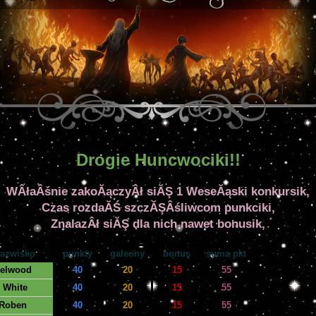
Drogie Huncwociki!!
WÂłaÂśnie zakoĂączyÂł siĂŞ 1 WeseĂąski konkursik,
Czas rozdaĂŚ szczĂŞÂśliwcom punkciki,
ZnalazÂł siĂŞ dla nich nawet bonusik,
nazwisko
punkty
galeony
bonus
suma pkt
Nelwood
40
20
15
55
 White
40
20
15
55
 Roben
40
20
15
55