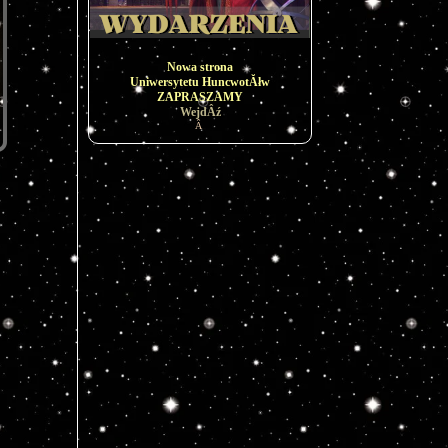
Nowa strona
Uniwersytetu HuncwotĂłw
ZAPRASZAMY
WejdÂź
Â