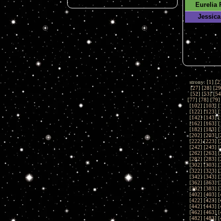
Eurelia 
Jessica
strony: [
1
] [
2
[
27
] [
28
] [
29
[
52
] [
53
] [
54
[
77
] [
78
] [
79
]
[
102
] [
103
] [
[
122
] [
123
] [
[
142
] [
143
] [
[
162
] [
163
] [
[
182
] [
183
] [
[
202
] [
203
] [
[
222
] [
223
] [
[
242
] [
243
] [
[
262
] [
263
] [
[
282
] [
283
] [
[
302
] [
303
] [
[
322
] [
323
] [
[
342
] [
343
] [
[
362
] [
363
] [
[
382
] [
383
] [
[
402
] [
403
] [
[
422
] [
423
] [
[
442
] [
443
] [
[
462
] [
463
] [
[
482
] [
483
] [