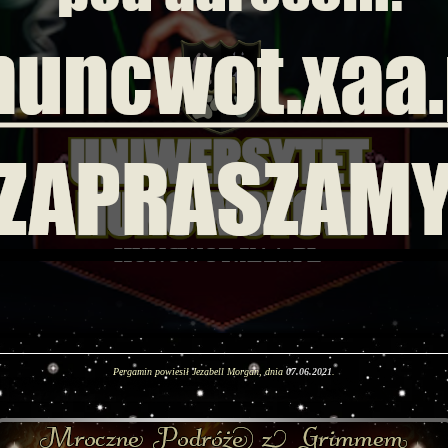
Pergamin powiesił Jezabell Morgan, dnia
07.06.2021
.