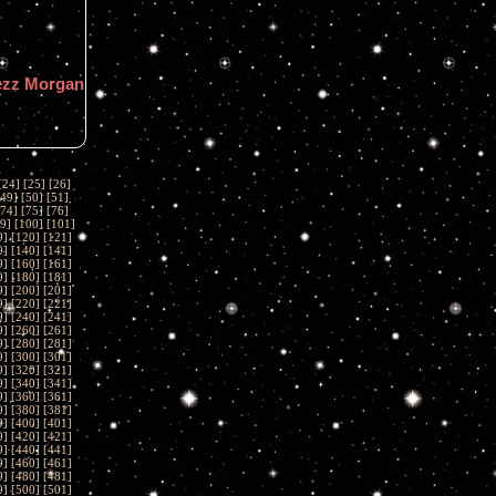
ezz Morgan
[
24
] [
25
] [
26
]
49
] [
50
] [
51
]
74
] [
75
] [
76
]
9
] [
100
] [
101
]
9
] [
120
] [
121
]
9
] [
140
] [
141
]
9
] [
160
] [
161
]
9
] [
180
] [
181
]
9
] [
200
] [
201
]
9
] [
220
] [
221
]
9
] [
240
] [
241
]
9
] [
260
] [
261
]
9
] [
280
] [
281
]
9
] [
300
] [
301
]
9
] [
320
] [
321
]
9
] [
340
] [
341
]
9
] [
360
] [
361
]
9
] [
380
] [
381
]
9
] [
400
] [
401
]
9
] [
420
] [
421
]
9
] [
440
] [
441
]
9
] [
460
] [
461
]
9
] [
480
] [
481
]
9
] [
500
] [
501
]