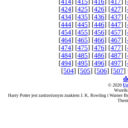
[
414
] [
415
] [
416
] [
417
] [
[
424
] [
425
] [
426
] [
427
] [
[
434
] [
435
] [
436
] [
437
] [
[
444
] [
445
] [
446
] [
447
] [
[
454
] [
455
] [
456
] [
457
] [
[
464
] [
465
] [
466
] [
467
] [
[
474
] [
475
] [
476
] [
477
] [
[
484
] [
485
] [
486
] [
487
] [
[
494
] [
495
] [
496
] [
497
] [
[
504
] [
505
] [
506
] [
507
] 
d
© 2020
Un
Wszelki
Harry Potter jest zastrzeżonym znakiem J. K. Rowling i Warner Bro
Them