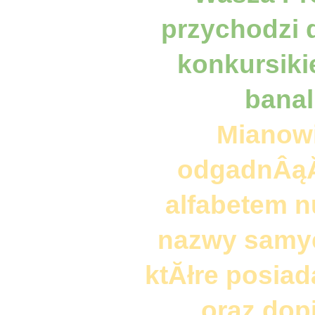
przychodzi 
konkursiki
banal
Mianowi
odgadnÂąĂ
alfabetem 
nazwy samyc
ktĂłre posia
oraz dop