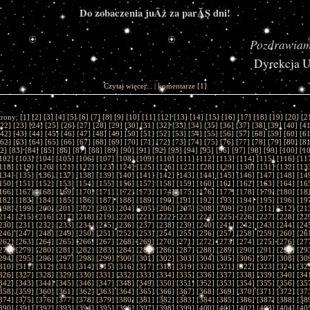
Do zobaczenia juÂż za parĂŞ dni!
Pozdrawiam
Dyrekcja 
Czytaj więcej...
|
komentarze
[1]
trony: [
1
] [
2
] [
3
] [
4
] [
5
] [
6
] [
7
] [
8
] [
9
] [
10
] [
11
] [
12
] [
13
] [
14
] [
15
] [
16
] [
17
] [
18
] [
19
] [
20
] [
2
22
] [
23
] [
24
] [
25
] [
26
] [
27
] [
28
] [
29
] [
30
] [
31
] [
32
] [
33
] [
34
] [
35
] [
36
] [
37
] [
38
] [
39
] [
40
] [
4
42
] [
43
] [
44
] [
45
] [
46
] [
47
] [
48
] [
49
] [
50
] [
51
] [
52
] [
53
] [
54
] [
55
] [
56
] [
57
] [
58
] [
59
] [
60
] [
6
62
] [
63
] [
64
] [
65
] [
66
] [
67
] [
68
] [
69
] [
70
] [
71
] [
72
] [
73
] [
74
] [
75
] [
76
] [
77
] [
78
] [
79
] [
80
] [
8
2
] [
83
] [
84
] [
85
] [
86
] [
87
] [
88
] [
89
] [
90
] [
91
] [
92
] [
93
] [
94
] [
95
] [
96
] [
97
] [
98
] [
99
] [
100
] [
1
102
] [
103
] [
104
] [
105
] [
106
] [
107
] [
108
] [
109
] [
110
] [
111
] [
112
] [
113
] [
114
] [
115
] [
116
] [
11
118
] [
119
] [
120
] [
121
] [
122
] [
123
] [
124
] [
125
] [
126
] [
127
] [
128
] [
129
] [
130
] [
131
] [
132
] [
13
134
] [
135
] [
136
] [
137
] [
138
] [
139
] [
140
] [
141
] [
142
] [
143
] [
144
] [
145
] [
146
] [
147
] [
148
] [
14
150
] [
151
] [
152
] [
153
] [
154
] [
155
] [
156
] [
157
] [
158
] [
159
] [
160
] [
161
] [
162
] [
163
] [
164
] [
16
166
] [
167
] [
168
] [
169
] [
170
] [
171
] [
172
] [
173
] [
174
] [
175
] [
176
] [
177
] [
178
] [
179
] [
180
] [
18
182
] [
183
] [
184
] [
185
] [
186
] [
187
] [
188
] [
189
] [
190
] [
191
] [
192
] [
193
] [
194
] [
195
] [
196
] [
19
198
] [
199
] [
200
] [
201
] [
202
] [
203
] [
204
] [
205
] [
206
] [
207
] [
208
] [
209
] [
210
] [
211
] [
212
] [
21
214
] [
215
] [
216
] [
217
] [
218
] [
219
] [
220
] [
221
] [
222
] [
223
] [
224
] [
225
] [
226
] [
227
] [
228
] [
22
230
] [
231
] [
232
] [
233
] [
234
] [
235
] [
236
] [
237
] [
238
] [
239
] [
240
] [
241
] [
242
] [
243
] [
244
] [
24
246
] [
247
] [
248
] [
249
] [
250
] [
251
] [
252
] [
253
] [
254
] [
255
] [
256
] [
257
] [
258
] [
259
] [
260
] [
26
262
] [
263
] [
264
] [
265
] [
266
] [
267
] [
268
] [
269
] [
270
] [
271
] [
272
] [
273
] [
274
] [
275
] [
276
] [
27
278
] [
279
] [
280
] [
281
] [
282
] [
283
] [
284
] [
285
] [
286
] [
287
] [
288
] [
289
] [
290
] [
291
] [
292
] [
29
294
] [
295
] [
296
] [
297
] [
298
] [
299
] [
300
] [
301
] [
302
] [
303
] [
304
] [
305
] [
306
] [
307
] [
308
] [
30
310
] [
311
] [
312
] [
313
] [
314
] [
315
] [
316
] [
317
] [
318
] [
319
] [
320
] [
321
] [
322
] [
323
] [
324
] [
32
326
] [
327
] [
328
] [
329
] [
330
] [
331
] [
332
] [
333
] [
334
] [
335
] [
336
] [
337
] [
338
] [
339
] [
340
] [
34
342
] [
343
] [
344
] [
345
] [
346
] [
347
] [
348
] [
349
] [
350
] [
351
] [
352
] [
353
] [
354
] [
355
] [
356
] [
35
358
] [
359
] [
360
] [
361
] [
362
] [
363
] [
364
] [
365
] [
366
] [
367
] [
368
] [
369
] [
370
] [
371
] [
372
] [
37
374
] [
375
] [
376
] [
377
] [
378
] [
379
] [
380
] [
381
] [
382
] [
383
] [
384
] [
385
] [
386
] [
387
] [
388
] [
38
390
] [
391
] [
392
] [
393
] [
394
] [
395
] [
396
] [
397
] [
398
] [
399
] [
400
] [
401
] [
402
] [
403
] [
404
] [
40