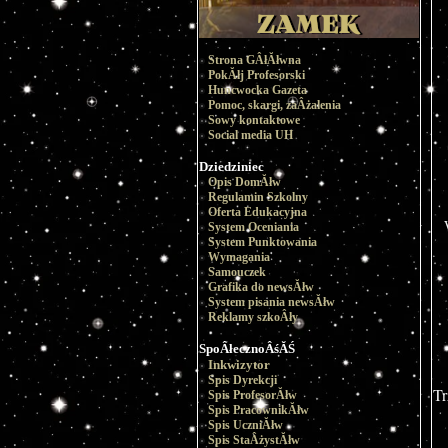
Strona GÂłĂłwna
PokĂłj Profesorski
Huncwocka Gazeta
Pomoc, skargi, zaÂżalenia
Sowy kontaktowe
Social media UH
Dziedziniec
Opis DomĂłw
Regulamin Szkolny
Oferta Edukacyjna
System Oceniania
System Punktowania
Wymagania
Samouczek
Grafika do newsĂłw
System pisania newsĂłw
Reklamy szkoÂły
SpoÂłecznoÂśĂŚ
Inkwizytor
Spis Dyrekcji
Tr
Spis ProfesorĂłw
Spis PracownikĂłw
Spis UczniĂłw
Spis StaÂżystĂłw