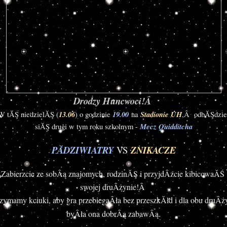
Drodzy Huncwoci!Â 
13.06
 19.00
Stadionie UH
W tĂŞ niedzielĂŞ (
) o godzinie
na 
,Â  odbĂŞdzie 
Mecz Quidditcha
siĂŞ drugi w tym roku szkolnym - 
PĂDZIWIATRY
VS
ZNIKACZE
Zabierzcie ze sobÂą znajomych, rodzinĂŞ i przyjdÂźcie kibicowaĂŚ 
swojej druÂżynie!Â 
zymamy kciuki, aby gra przebiegaÂła bez przeszkĂłd i dla obu druÂży
.
byÂła ona dobrÂą zabawÂą