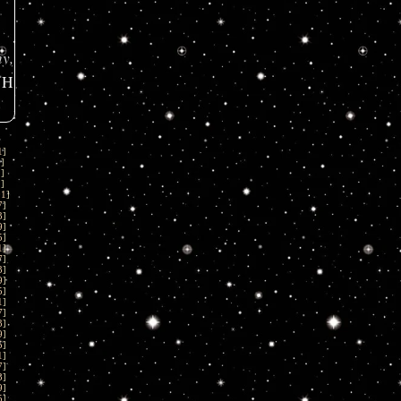
y,
UH
1
]
1
]
1
]
1
]
01
]
7
]
3
]
9
]
5
]
1
]
7
]
3
]
9
]
5
]
1
]
7
]
3
]
9
]
5
]
1
]
7
]
3
]
9
]
5
]