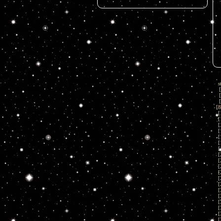
s
[
[
[
[
8
[
[
[
[
[
[
[
[
[
[
[
[
[
[
[
[
[
[
[