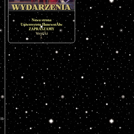
Nowa strona
Uniwersytetu HuncwotĂłw
ZAPRASZAMY
WejdÂź
Â
n 