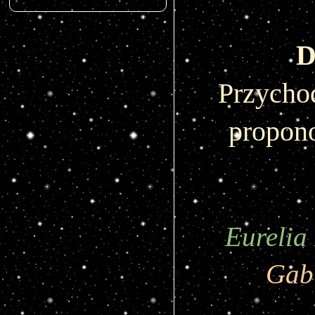
D
Przycho
propon
Eurelia
Gab