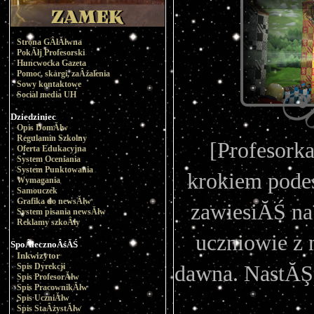
Strona GÂłĂłwna
PokĂłj Profesorski
Huncwocka Gazeta
Pomoc, skargi, zaÂżalenia
Sowy kontaktowe
Social media UH
Dziedziniec
Opis DomĂłw
Regulamin Szkolny
[Profesorka
Oferta Edukacyjna
System Oceniania
System Punktowania
krokiem podes
Wymagania
Samouczek
Grafika do newsĂłw
zawiesiĂŚ na 
System pisania newsĂłw
Reklamy szkoÂły
uczniowie z 
SpoÂłecznoÂśĂŚ
Inkwizytor
Spis Dyrekcji
dawna. NastĂŞp
Spis ProfesorĂłw
Spis PracownikĂłw
Spis UczniĂłw
Spis StaÂżystĂłw