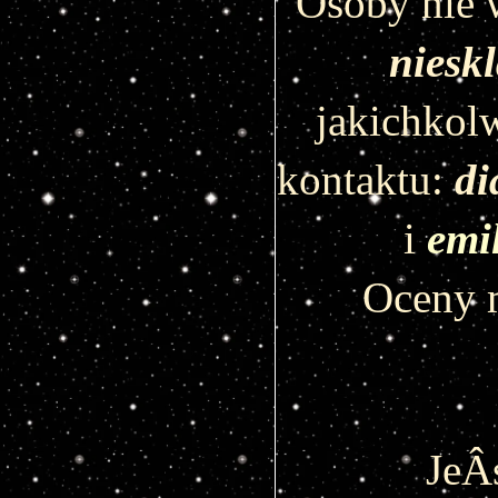
niesk
jakichkol
kontaktu: 
i
emi
Oceny m
JeÂś