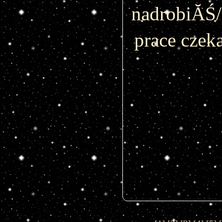
nadrobiĂŚ/
prace czek