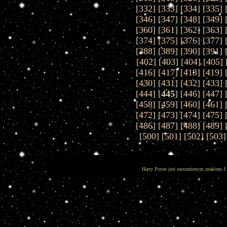
[
332
] [
333
] [
334
] [
335
] 
[
346
] [
347
] [
348
] [
349
] 
[
360
] [
361
] [
362
] [
363
] 
[
374
] [
375
] [
376
] [
377
] 
[
388
] [
389
] [
390
] [
391
] 
[
402
] [
403
] [
404
] [
405
] 
[
416
] [
417
] [
418
] [
419
] 
[
430
] [
431
] [
432
] [
433
] 
[
444
] [
445
] [
446
] [
447
] 
[
458
] [
459
] [
460
] [
461
] 
[
472
] [
473
] [
474
] [
475
] 
[
486
] [
487
] [
488
] [
489
] 
[
500
] [
501
] [
502
] [
503
]
Harry Potter jest zastrzeżonym znakiem J