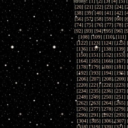
strony: [
1
] [
2
] [
3
] [
4
] [
5
] [
[
20
] [
21
] [
22
] [
23
] [
24
] [
[
38
] [
39
] [
40
] [
41
] [
42
] [
[
56
] [
57
] [
58
] [
59
] [
60
] [
[
74
] [
75
] [
76
] [
77
] [
78
] [
[
92
] [
93
] [
94
] [
95
] [
96
] [
[
108
] [
109
] [
110
] [
111
] 
[
122
] [
123
] [
124
] [
125
] 
[
136
] [
137
] [
138
] [
139
] 
[
150
] [
151
] [
152
] [
153
] 
[
164
] [
165
] [
166
] [
167
] 
[
178
] [
179
] [
180
] [
181
] 
[
192
] [
193
] [
194
] [
195
] 
[
206
] [
207
] [
208
] [
209
] 
[
220
] [
221
] [
222
] [
223
] 
[
234
] [
235
] [
236
] [
237
] 
[
248
] [
249
] [
250
] [
251
] 
[
262
] [
263
] [
264
] [
265
] 
[
276
] [
277
] [
278
] [
279
] 
[
290
] [
291
] [
292
] [
293
] 
[
304
] [
305
] [
306
] [
307
] 
[
318
] [
319
] [
320
] [
321
] 