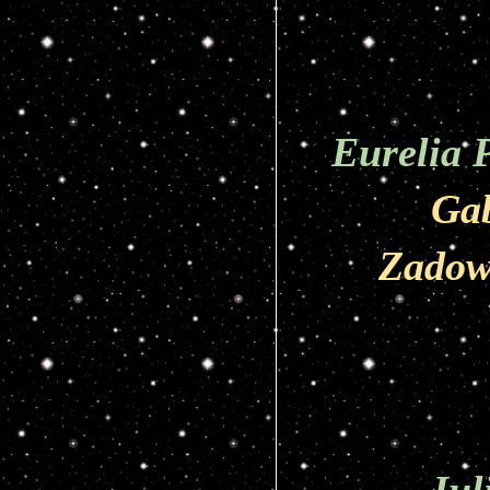
Eurelia 
Gab
Zadow