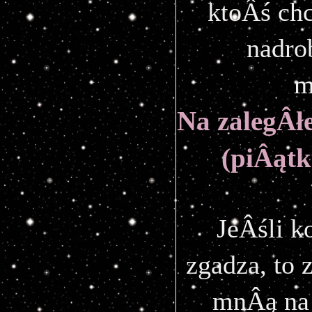
ktoÂś ch
nadrob
m
Na zalegÂłe
(piÂątk
JeÂśli k
zgadza, to 