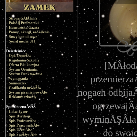
Strona GÂłĂłwna
PokĂłj Profesorski
Huncwocka Gazeta
Pomoc, skargi, zaÂżalenia
Sowy kontaktowe
Social media UH
Dziedziniec
Opis DomĂłw
Regulamin Szkolny
[MÂłoda
Oferta Edukacyjna
System Oceniania
System Punktowania
przemierzaÂ
Wymagania
Samouczek
Grafika do newsĂłw
nogach odbijaÂ
System pisania newsĂłw
Reklamy szkoÂły
ogrzewajÂą
SpoÂłecznoÂśĂŚ
Inkwizytor
Spis Dyrekcji
wyminĂŞÂła p
Spis ProfesorĂłw
Spis PracownikĂłw
do swoic
Spis UczniĂłw
Spis StaÂżystĂłw