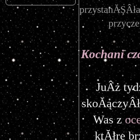
przystanĂŞÂła 
przycze
Kochani cza
JuÂż tyd
skoĂączyÂł
Was z
 oc
ktĂłre b