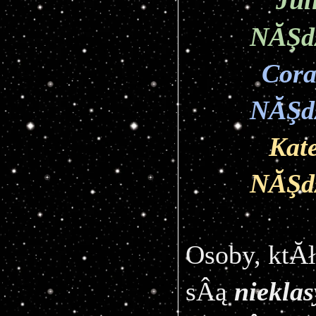
Jul
NĂŞd
Cora
NĂŞd
Kat
NĂŞd
Osoby, ktĂł
sÂą 
niekla