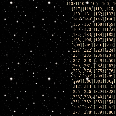
[
103
] [
104
] [
105
] [
106
] [
1
[
117
] [
118
] [
119
] [
120
] 
[
130
] [
131
] [
132
] [
133
]
[
143
] [
144
] [
145
] [
146
]
[
156
] [
157
] [
158
] [
159
]
[
169
] [
170
] [
171
] [
172
]
[
182
] [
183
] [
184
] [
185
]
[
195
] [
196
] [
197
] [
198
]
[
208
] [
209
] [
210
] [
211
]
[
221
] [
222
] [
223
] [
224
]
[
234
] [
235
] [
236
] [
237
]
[
247
] [
248
] [
249
] [
250
]
[
260
] [
261
] [
262
] [
263
]
[
273
] [
274
] [
275
] [
276
]
[
286
] [
287
] [
288
] [
289
]
[
299
] [
300
] [
301
] [
302
]
[
312
] [
313
] [
314
] [
315
]
[
325
] [
326
] [
327
] [
328
]
[
338
] [
339
] [
340
] [
341
]
[
351
] [
352
] [
353
] [
354
]
[
364
] [
365
] [
366
] [
367
]
[
377
] [
378
] [
379
] [
380
]