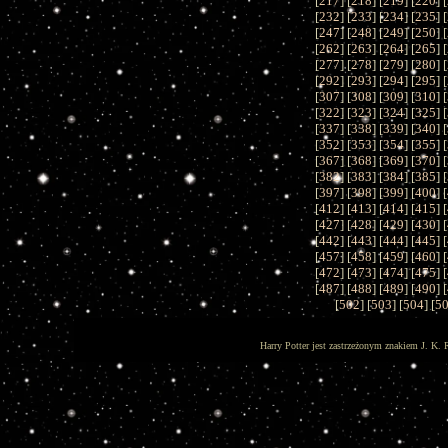
[
217
] [
218
] [
219
] [
220
] [
[
232
] [
233
] [
234
] [
235
] [
[
247
] [
248
] [
249
] [
250
] [
[
262
] [
263
] [
264
] [
265
] [
[
277
] [
278
] [
279
] [
280
] [
[
292
] [
293
] [
294
] [
295
] [
[
307
] [
308
] [
309
] [
310
] [
[
322
] [
323
] [
324
] [
325
] [
[
337
] [
338
] [
339
] [
340
] [
[
352
] [
353
] [
354
] [
355
] [
[
367
] [
368
] [
369
] [
370
] [
[
382
] [
383
] [
384
] [
385
] [
[
397
] [
398
] [
399
] [
400
] [
[
412
] [
413
] [
414
] [
415
] [
[
427
] [
428
] [
429
] [
430
] [
[
442
] [
443
] [
444
] [
445
] [
[
457
] [
458
] [
459
] [
460
] [
[
472
] [
473
] [
474
] [
475
] [
[
487
] [
488
] [
489
] [
490
] [
[
502
] [
503
] [
504
] [
5
Harry Potter jest zastrzeżonym znakiem J. K. 