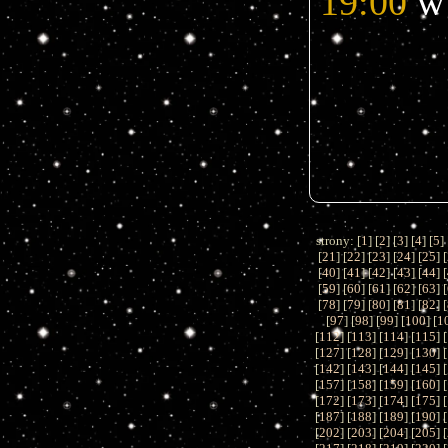
19:00
 w
strony: [
1
] [
2
] [
3
] [
4
] [
5
] 
[
21
] [
22
] [
23
] [
24
] [
25
] [
[
40
] [
41
] [
42
] [
43
] [
44
] [
[
59
] [
60
] [
61
] [
62
] [
63
] [
[
78
] [
79
] [
80
] [
81
] [
82
] [
[
97
] [
98
] [
99
] [
100
] [
1
[
112
] [
113
] [
114
] [
115
] [
[
127
] [
128
] [
129
] [
130
] [
[
142
] [
143
] [
144
] [
145
] [
[
157
] [
158
] [
159
] [
160
] [
[
172
] [
173
] [
174
] [
175
] [
[
187
] [
188
] [
189
] [
190
] [
[
202
] [
203
] [
204
] [
205
] [