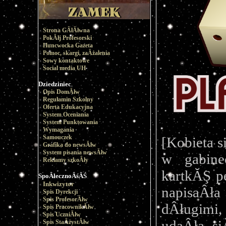
Strona GÂłĂłwna
PokĂłj Profesorski
Huncwocka Gazeta
Pomoc, skargi, zaÂżalenia
Sowy kontaktowe
Social media UH
Dziedziniec
Opis DomĂłw
Regulamin Szkolny
Oferta Edukacyjna
System Oceniania
System Punktowania
Wymagania
Samouczek
[Kobieta s
Grafika do newsĂłw
System pisania newsĂłw
w gabine
Reklamy szkoÂły
kartkĂŞ pe
SpoÂłecznoÂśĂŚ
Inkwizytor
napisaÂła
Spis Dyrekcji
Spis ProfesorĂłw
dÂługimi
Spis PracownikĂłw
Spis UczniĂłw
udaÂła si
Spis StaÂżystĂłw