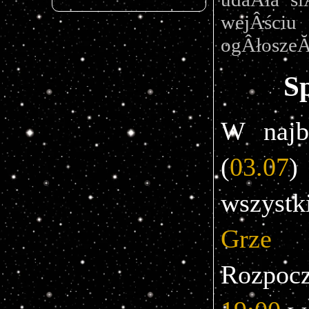
wejÂściu
ogÂłoszeĂ
S
W najbl
(
03.07
)
Grze