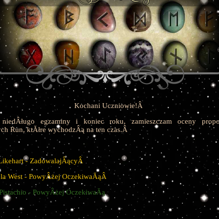
Kochani Uczniowie!Â
 niedÂługo egzaminy i koniec roku, zamieszczam oceny prop
ych Run, ktĂłre wychodzÂą na ten czas.Â
 Likehart - ZadowalajÂącyÂ
la West - PowyÂżej OczekiwaĂąÂ
 Pistachio - PowyÂżej OczekiwaĂą