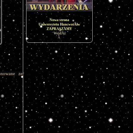
Nowa strona
Uniwersytetu HuncwotĂłw
ZAPRASZAMY
WejdÂź
Â
onowane ze