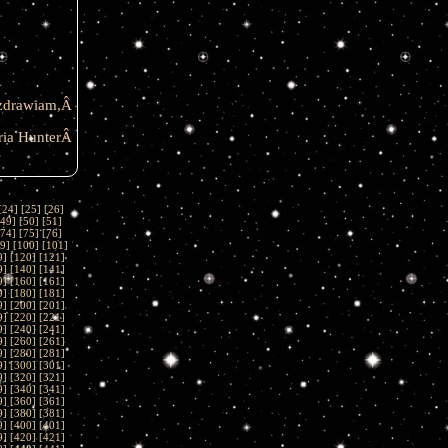
zdrawiam,Â
eria HunterÂ
[
24
] [
25
] [
26
]
49
] [
50
] [
51
]
74
] [
75
] [
76
]
9
] [
100
] [
101
]
9
] [
120
] [
121
]
9
] [
140
] [
141
]
9
] [
160
] [
161
]
9
] [
180
] [
181
]
9
] [
200
] [
201
]
9
] [
220
] [
221
]
9
] [
240
] [
241
]
9
] [
260
] [
261
]
9
] [
280
] [
281
]
9
] [
300
] [
301
]
9
] [
320
] [
321
]
9
] [
340
] [
341
]
9
] [
360
] [
361
]
9
] [
380
] [
381
]
9
] [
400
] [
401
]
9
] [
420
] [
421
]