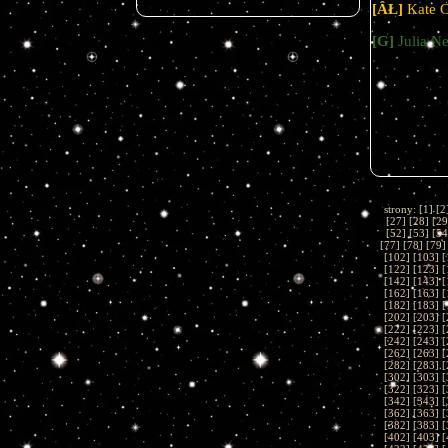
[ÂŁ]
Kate C
[G]
Julia N
strony: [
1
] [
2
[
27
] [
28
] [
29
[
52
] [
53
] [
54
[
77
] [
78
] [
79
]
[
102
] [
103
] [
[
122
] [
123
] [
[
142
] [
143
] [
[
162
] [
163
] [
[
182
] [
183
] [
[
202
] [
203
] [
[
222
] [
223
] [
[
242
] [
243
] [
[
262
] [
263
] [
[
282
] [
283
] [
[
302
] [
303
] [
[
322
] [
323
] [
[
342
] [
343
] [
[
362
] [
363
] [
[
382
] [
383
] [
[
402
] [
403
] [