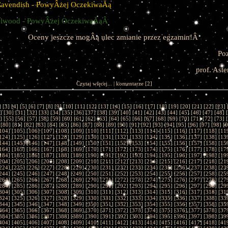
avendish - PowyÂżej OczekiwaĂą
elwood - PowyÂżej OczekiwaĂąÂ
Oceny jeszcze mogÂą ulec zmianie przez egzamin!Â
Po
prof. Ast
Czytaj więcej...
|
komentarze
[2]
] [
3
] [
4
] [
5
] [
6
] [
7
] [
8
] [
9
] [
10
] [
11
] [
12
] [
13
] [
14
] [
15
] [
16
] [
17
] [
18
] [
19
] [
20
] [
21
] [
22
] [
23
] 
] [
30
] [
31
] [
32
] [
33
] [
34
] [
35
] [
36
] [
37
] [
38
] [
39
] [
40
] [
41
] [
42
] [
43
] [
44
] [
45
] [
46
] [
47
] [
48
] [
] [
55
] [
56
] [
57
] [
58
] [
59
] [
60
] [
61
] [
62
] [
63
] [
64
] [
65
] [
66
] [
67
] [
68
] [
69
] [
70
] [
71
] [
72
] [
73
] [
 [
80
] [
81
] [
82
] [
83
] [
84
] [
85
] [
86
] [
87
] [
88
] [
89
] [
90
] [
91
] [
92
] [
93
] [
94
] [
95
] [
96
] [
97
] [
98
] [
9
104
] [
105
] [
106
] [
107
] [
108
] [
109
] [
110
] [
111
] [
112
] [
113
] [
114
] [
115
] [
116
] [
117
] [
118
] [
11
124
] [
125
] [
126
] [
127
] [
128
] [
129
] [
130
] [
131
] [
132
] [
133
] [
134
] [
135
] [
136
] [
137
] [
138
] [
13
144
] [
145
] [
146
] [
147
] [
148
] [
149
] [
150
] [
151
] [
152
] [
153
] [
154
] [
155
] [
156
] [
157
] [
158
] [
15
164
] [
165
] [
166
] [
167
] [
168
] [
169
] [
170
] [
171
] [
172
] [
173
] [
174
] [
175
] [
176
] [
177
] [
178
] [
17
184
] [
185
] [
186
] [
187
] [
188
] [
189
] [
190
] [
191
] [
192
] [
193
] [
194
] [
195
] [
196
] [
197
] [
198
] [
19
204
] [
205
] [
206
] [
207
] [
208
] [
209
] [
210
] [
211
] [
212
] [
213
] [
214
] [
215
] [
216
] [
217
] [
218
] [
21
224
] [
225
] [
226
] [
227
] [
228
] [
229
] [
230
] [
231
] [
232
] [
233
] [
234
] [
235
] [
236
] [
237
] [
238
] [
23
244
] [
245
] [
246
] [
247
] [
248
] [
249
] [
250
] [
251
] [
252
] [
253
] [
254
] [
255
] [
256
] [
257
] [
258
] [
25
264
] [
265
] [
266
] [
267
] [
268
] [
269
] [
270
] [
271
] [
272
] [
273
] [
274
] [
275
] [
276
] [
277
] [
278
] [
27
284
] [
285
] [
286
] [
287
] [
288
] [
289
] [
290
] [
291
] [
292
] [
293
] [
294
] [
295
] [
296
] [
297
] [
298
] [
29
304
] [
305
] [
306
] [
307
] [
308
] [
309
] [
310
] [
311
] [
312
] [
313
] [
314
] [
315
] [
316
] [
317
] [
318
] [
31
324
] [
325
] [
326
] [
327
] [
328
] [
329
] [
330
] [
331
] [
332
] [
333
] [
334
] [
335
] [
336
] [
337
] [
338
] [
33
344
] [
345
] [
346
] [
347
] [
348
] [
349
] [
350
] [
351
] [
352
] [
353
] [
354
] [
355
] [
356
] [
357
] [
358
] [
35
364
] [
365
] [
366
] [
367
] [
368
] [
369
] [
370
] [
371
] [
372
] [
373
] [
374
] [
375
] [
376
] [
377
] [
378
] [
37
384
] [
385
] [
386
] [
387
] [
388
] [
389
] [
390
] [
391
] [
392
] [
393
] [
394
] [
395
] [
396
] [
397
] [
398
] [
39
404
] [
405
] [
406
] [
407
] [
408
] [
409
] [
410
] [
411
] [
412
] [
413
] [
414
] [
415
] [
416
] [
417
] [
418
] [
41