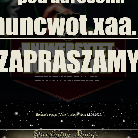
Pergamin powiesił Asteria Hunter, dnia
12.06.2021
.