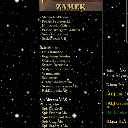
Strona GÂłĂłwna
PokĂłj Profesorski
Huncwocka Gazeta
Pomoc, skargi, zaÂżalenia
Sowy kontaktowe
Social media UH
Dziedziniec
Opis DomĂłw
Regulamin Szkolny
Oferta Edukacyjna
System Oceniania
System Punktowania
Jako, Âże
Wymagania
StaroÂżytn
Samouczek
Grafika do newsĂłw
Klasa I:
Â
System pisania newsĂłw
Reklamy szkoÂły
[ÂŁ]
Emili
SpoÂłecznoÂśĂŚ
[ÂŁ]
Gabrie
Inkwizytor
Spis Dyrekcji
[G]
Eurelia
Spis ProfesorĂłw
Spis PracownikĂłw
Klasa II:Â
Spis UczniĂłw
Spis StaÂżystĂłw