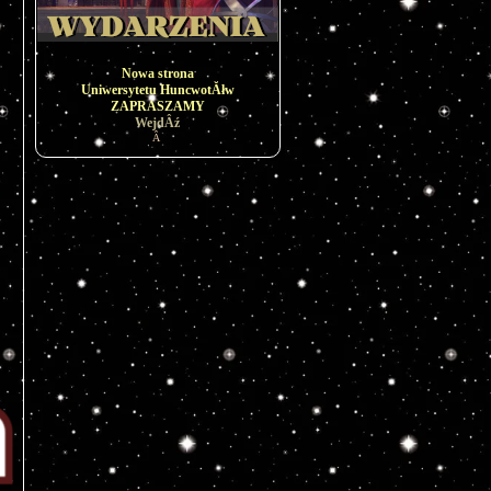
Nowa strona
Uniwersytetu HuncwotĂłw
ZAPRASZAMY
WejdÂź
Â