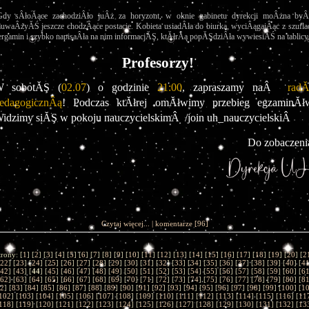
Gdy sÂłoĂące zachodziÂło juÂż za horyzont, w oknie gabinetu dyrekcji moÂżna byÂł
auwaÂżyĂŚ jeszcze chodzÂące postacie. Kobieta usiadÂła do biurka, wyciÂągajÂąc z szuflad
ergamin i szybko napisaÂła na nim informacjĂŞ, ktĂłrÂą popĂŞdziÂła wywiesiĂŚ na tablicy.
Profesorzy!
 sobotĂŞ (
02.07
) o godzinie 
21:00
, zapraszamy naÂ  
radĂ
edagogicznÂą
! Podczas ktĂłrej omĂłwimy przebieg egzaminĂłw
idzimy siĂŞ w pokoju nauczycielskimÂ  /join uh_nauczycielskiÂ 
Do zobaczeni
Czytaj więcej...
|
komentarze
[96]
trony: [
1
] [
2
] [
3
] [
4
] [
5
] [
6
] [
7
] [
8
] [
9
] [
10
] [
11
] [
12
] [
13
] [
14
] [
15
] [
16
] [
17
] [
18
] [
19
] [
20
] [
2
22
] [
23
] [
24
] [
25
] [
26
] [
27
] [
28
] [
29
] [
30
] [
31
] [
32
] [
33
] [
34
] [
35
] [
36
] [
37
] [
38
] [
39
] [
40
] [
4
42
] [
43
] [
44
] [
45
] [
46
] [
47
] [
48
] [
49
] [
50
] [
51
] [
52
] [
53
] [
54
] [
55
] [
56
] [
57
] [
58
] [
59
] [
60
] [
6
62
] [
63
] [
64
] [
65
] [
66
] [
67
] [
68
] [
69
] [
70
] [
71
] [
72
] [
73
] [
74
] [
75
] [
76
] [
77
] [
78
] [
79
] [
80
] [
8
2
] [
83
] [
84
] [
85
] [
86
] [
87
] [
88
] [
89
] [
90
] [
91
] [
92
] [
93
] [
94
] [
95
] [
96
] [
97
] [
98
] [
99
] [
100
] [
1
102
] [
103
] [
104
] [
105
] [
106
] [
107
] [
108
] [
109
] [
110
] [
111
] [
112
] [
113
] [
114
] [
115
] [
116
] [
11
118
] [
119
] [
120
] [
121
] [
122
] [
123
] [
124
] [
125
] [
126
] [
127
] [
128
] [
129
] [
130
] [
131
] [
132
] [
13