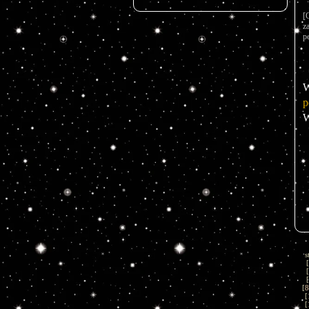
[
z
p
W
p
W
s
[
[
[
[
8
[
[