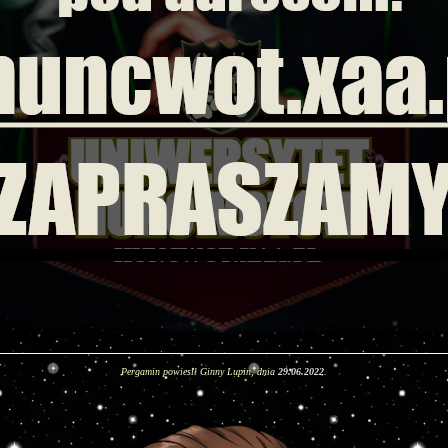
Pergamin powiesił Ginny Lupin, dnia
29.06.2022
.