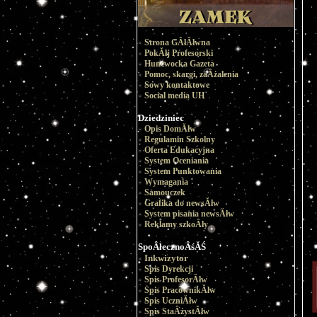
Strona GÂłĂłwna
PokĂłj Profesorski
Huncwocka Gazeta
Pomoc, skargi, zaÂżalenia
Sowy kontaktowe
Social media UH
Dziedziniec
Opis DomĂłw
Regulamin Szkolny
Oferta Edukacyjna
System Oceniania
System Punktowania
Wymagania
Samouczek
Grafika do newsĂłw
System pisania newsĂłw
Reklamy szkoÂły
SpoÂłecznoÂśĂŚ
Inkwizytor
Spis Dyrekcji
Spis ProfesorĂłw
Spis PracownikĂłw
Spis UczniĂłw
Spis StaÂżystĂłw