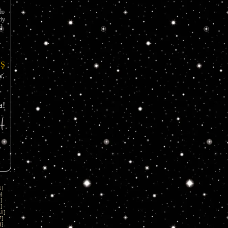
o 
y 
]
Ş 
. 
a!
1
]
1
]
1
]
1
]
01
]
7
]
3
]