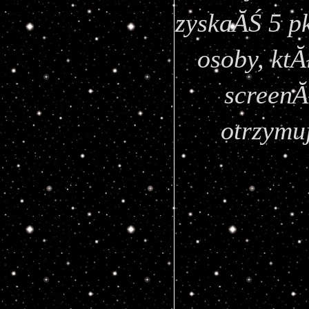
zyskaĂŚ 5 pk
osoby, ktĂ
screenĂ
otrzymu