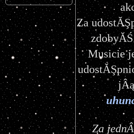
ak
Za udostĂŞp
zdobyĂŚ 
Musicie j
udostĂŞpnio
uhun
Za jednÂ