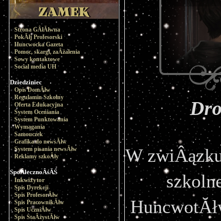
Strona GÂłĂłwna
PokĂłj Profesorski
Huncwocka Gazeta
Pomoc, skargi, zaÂżalenia
Sowy kontaktowe
Social media UH
Dziedziniec
Opis DomĂłw
Regulamin Szkolny
Dro
Oferta Edukacyjna
System Oceniania
System Punktowania
Wymagania
Samouczek
Grafika do newsĂłw
W zwiÂązku 
System pisania newsĂłw
Reklamy szkoÂły
SpoÂłecznoÂśĂŚ
szkoln
Inkwizytor
Spis Dyrekcji
Spis ProfesorĂłw
HuncwotĂłw
Spis PracownikĂłw
Spis UczniĂłw
Spis StaÂżystĂłw