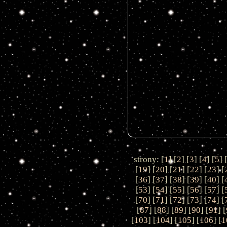
strony: [
1
] [
2
] [
3
] [
4
] [
5
] 
[
19
] [
20
] [
21
] [
22
] [
23
] [
[
36
] [
37
] [
38
] [
39
] [
40
] [
[
53
] [
54
] [
55
] [
56
] [
57
] [
[
70
] [
71
] [
72
] [
73
] [
74
] [
[
87
] [
88
] [
89
] [
90
] [
91
] [
[
103
] [
104
] [
105
] [
106
] [
1