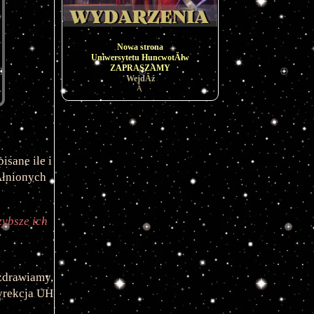
Nowa strona
Uniwersytetu HuncwotĂłw
ZAPRASZAMY
WejdÂź
Â
isane ile i 
łnionych 
ybsze ich 
zdrawiamy,
rekcja UH