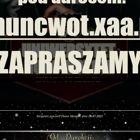
Pergamin powiesił Diana Morgan, dnia
26.07.2021
.