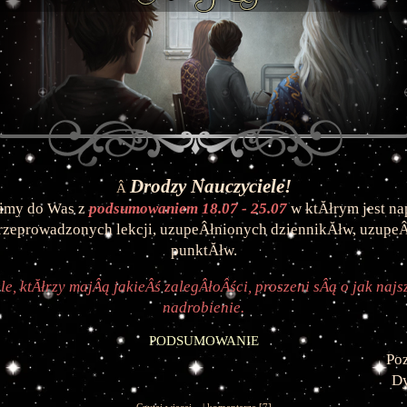
Drodzy Nauczyciele!
Â
imy do Was z 
podsumowaniem 18.07 - 25.07
 w ktĂłrym jest nap
rzeprowadzonych lekcji, uzupeÂłnionych dziennikĂłw, uzupeÂ
punktĂłw.
e, ktĂłrzy majÂą jakieÂś zalegÂłoÂści, proszeni sÂą o jak najsz
nadrobienie.
PODSUMOWANIE
Po
Dy