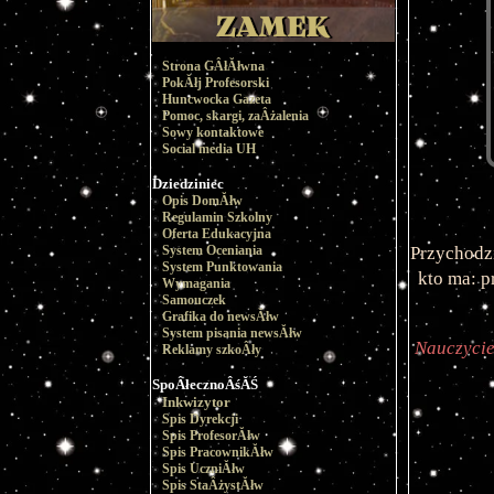
Strona GÂłĂłwna
PokĂłj Profesorski
Huncwocka Gazeta
Pomoc, skargi, zaÂżalenia
Sowy kontaktowe
Social media UH
Dziedziniec
Opis DomĂłw
Regulamin Szkolny
Oferta Edukacyjna
System Oceniania
Przychodz
System Punktowania
kto ma: p
Wymagania
Samouczek
Grafika do newsĂłw
System pisania newsĂłw
Nauczyciel
Reklamy szkoÂły
SpoÂłecznoÂśĂŚ
Inkwizytor
Spis Dyrekcji
Spis ProfesorĂłw
Spis PracownikĂłw
Spis UczniĂłw
Spis StaÂżystĂłw