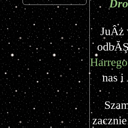
Dro
JuÂż 
odbĂŞ
Harrego
nas i
Szam
zacznie