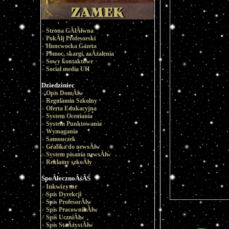
Strona GÂłĂłwna
PokĂłj Profesorski
Huncwocka Gazeta
Pomoc, skargi, zaÂżalenia
Sowy kontaktowe
Social media UH
Dziedziniec
Opis DomĂłw
Regulamin Szkolny
Oferta Edukacyjna
System Oceniania
System Punktowania
Wymagania
Samouczek
Grafika do newsĂłw
System pisania newsĂłw
Reklamy szkoÂły
SpoÂłecznoÂśĂŚ
Inkwizytor
Spis Dyrekcji
Spis ProfesorĂłw
Spis PracownikĂłw
Spis UczniĂłw
Spis StaÂżystĂłw