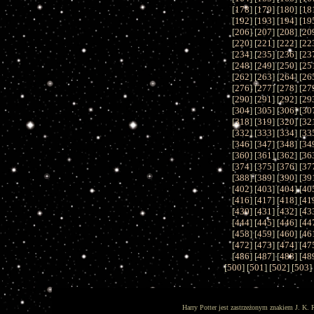
[
178
] [
179
] [
180
] [
18
[
192
] [
193
] [
194
] [
19
[
206
] [
207
] [
208
] [
20
[
220
] [
221
] [
222
] [
22
[
234
] [
235
] [
236
] [
23
[
248
] [
249
] [
250
] [
25
[
262
] [
263
] [
264
] [
26
[
276
] [
277
] [
278
] [
27
[
290
] [
291
] [
292
] [
29
[
304
] [
305
] [
306
] [
30
[
318
] [
319
] [
320
] [
32
[
332
] [
333
] [
334
] [
33
[
346
] [
347
] [
348
] [
34
[
360
] [
361
] [
362
] [
36
[
374
] [
375
] [
376
] [
37
[
388
] [
389
] [
390
] [
39
[
402
] [
403
] [
404
] [
40
[
416
] [
417
] [
418
] [
41
[
430
] [
431
] [
432
] [
43
[
444
] [
445
] [
446
] [
44
[
458
] [
459
] [
460
] [
46
[
472
] [
473
] [
474
] [
47
[
486
] [
487
] [
488
] [
48
[
500
] [
501
] [
502
] [
503
]
Harry Potter jest zastrzeżonym znakiem J. K. 