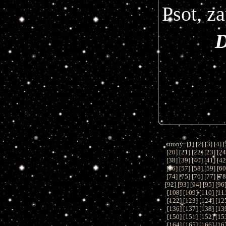
Psot, z
D
strony: [
1
] [
2
] [
3
] [
4
] [
[
20
] [
21
] [
22
] [
23
] [
2
[
38
] [
39
] [
40
] [
41
] [
4
[
56
] [
57
] [
58
] [
59
] [
6
[
74
] [
75
] [
76
] [
77
] [
7
[
92
] [
93
] [
94
] [
95
] [
96
[
108
] [
109
] [
110
] [
11
[
122
] [
123
] [
124
] [
12
[
136
] [
137
] [
138
] [
13
[
150
] [
151
] [
152
] [
15
[
164
] [
165
] [
166
] [
16