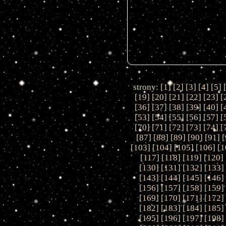
strony: [
1
] [
2
] [
3
] [
4
] [
5
] 
[
19
] [
20
] [
21
] [
22
] [
23
] [
[
36
] [
37
] [
38
] [
39
] [
40
] [
[
53
] [
54
] [
55
] [
56
] [
57
] [
[
70
] [
71
] [
72
] [
73
] [
74
] [
[
87
] [
88
] [
89
] [
90
] [
91
] [
[
103
] [
104
] [
105
] [
106
] [
1
[
117
] [
118
] [
119
] [
120
] 
[
130
] [
131
] [
132
] [
133
]
[
143
] [
144
] [
145
] [
146
]
[
156
] [
157
] [
158
] [
159
]
[
169
] [
170
] [
171
] [
172
]
[
182
] [
183
] [
184
] [
185
]
[
195
] [
196
] [
197
] [
198
]