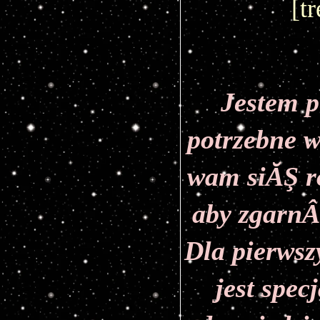
[t
Jestem p
potrzebne w
wam siĂŞ r
aby zgarn
Dla pierwsz
jest spec