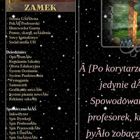
Strona GÂłĂłwna
PokĂłj Profesorski
Huncwocka Gazeta
Pomoc, skargi, zaÂżalenia
Sowy kontaktowe
Social media UH
Dziedziniec
Opis DomĂłw
Regulamin Szkolny
Â [Po korytarz
Oferta Edukacyjna
System Oceniania
System Punktowania
Wymagania
jedynie d
Samouczek
Grafika do newsĂłw
System pisania newsĂłw
Spowodowany
Reklamy szkoÂły
SpoÂłecznoÂśĂŚ
Inkwizytor
profesorek, 
Spis Dyrekcji
Spis ProfesorĂłw
Spis PracownikĂłw
byÂło zobacz
Spis UczniĂłw
Spis StaÂżystĂłw