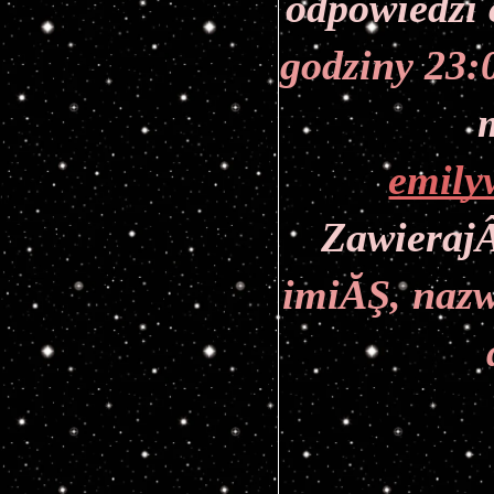
odpowiedzi 
godziny 23:
emily
ZawierajÂ
imiĂŞ, nazw