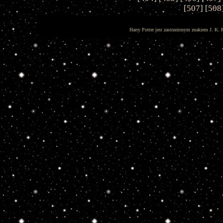
[
507
] [
508
Harry Potter jest zastrzeżonym znakiem J. K. 