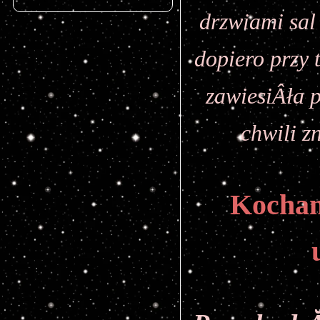
drzwiami sal
dopiero przy 
zawiesiÂła 
chwili z
Kochan