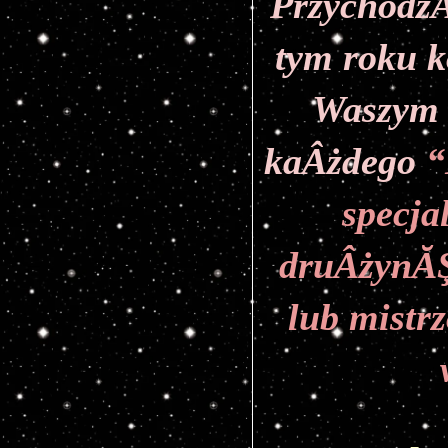
PrzychodzĂ
tym roku k
Waszym 
kaÂżdego
 
specja
druÂżynĂŞ 
lub mistrz