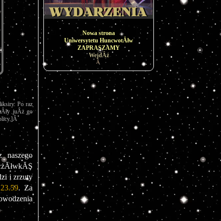
Nowa strona
Uniwersytetu HuncwotĂłw
ZAPRASZAMY
WejdÂź
Â
siry. Po raz 
aÂły juÂż go 
licy.]Â 
 naszego 
ÂżĂłwkĂŞ 
 i zrzuty 
 23.59
. Za 
wodzenia 