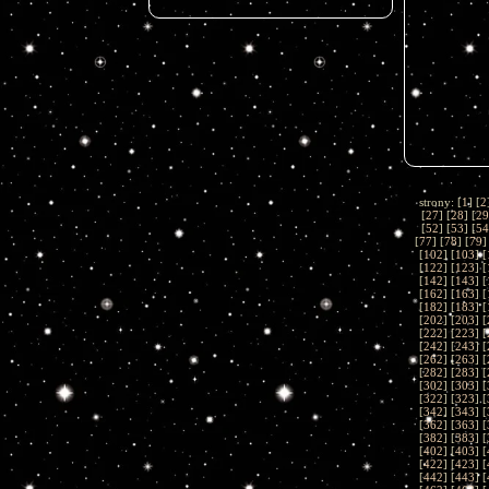
strony: [
1
] [
2
[
27
] [
28
] [
29
[
52
] [
53
] [
54
[
77
] [
78
] [
79
]
[
102
] [
103
] [
[
122
] [
123
] [
[
142
] [
143
] [
[
162
] [
163
] [
[
182
] [
183
] [
[
202
] [
203
] [
[
222
] [
223
] [
[
242
] [
243
] [
[
262
] [
263
] [
[
282
] [
283
] [
[
302
] [
303
] [
[
322
] [
323
] [
[
342
] [
343
] [
[
362
] [
363
] [
[
382
] [
383
] [
[
402
] [
403
] [
[
422
] [
423
] [
[
442
] [
443
] [