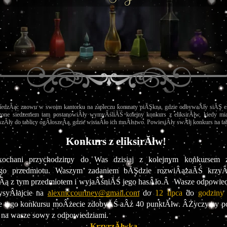
siedzÂąc znowu w swoim kantorku na zapleczu komnaty piĂŞkna, gdzie odbywaÂły siĂŞ elik
zone siedzeniem tam postanowiÂły wymyÂśliĂŚ kolejny konkurs z eliksirĂłw, kiedy mi
zÂły do tablicy ogÂłoszeĂą, gdzie wisiaÂło ich mnĂłstwo. PowiesiÂły swĂłj konkurs na tab
Konkurs z eliksirĂłw!
 kochani przychodzimy do Was dzisiaj z kolejnym konkursem z
go przedmiotu. Waszym zadaniem bĂŞdzie rozwiÂązaĂŚ krzy
ą z tym przedmiotem i wyjaÂśniĂŚ jego hasÂło.Â  Wasze odpowiedzi
syÂłajcie na 
alexmccourtney@gmail.com
 do 
12 lipca 
do 
godziny
e tego konkursu moÂżecie zdobyĂŚ aÂż 40 punktĂłw. ÂŻyczymy po
 na wasze sowy z odpowiedziami.
KrzyrzĂłwka