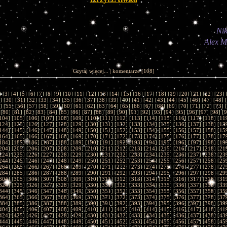
Nik
Alex M
Czytaj więcej...
|
komentarze
[108]
] [
3
] [
4
] [
5
] [
6
] [
7
] [
8
] [
9
] [
10
] [
11
] [
12
] [
13
] [
14
] [
15
] [
16
] [
17
] [
18
] [
19
] [
20
] [
21
] [
22
] [
23
] 
] [
30
] [
31
] [
32
] [
33
] [
34
] [
35
] [
36
] [
37
] [
38
] [
39
] [
40
] [
41
] [
42
] [
43
] [
44
] [
45
] [
46
] [
47
] [
48
] [
] [
55
] [
56
] [
57
] [
58
] [
59
] [
60
] [
61
] [
62
] [
63
] [
64
] [
65
] [
66
] [
67
] [
68
] [
69
] [
70
] [
71
] [
72
] [
73
] [
 [
80
] [
81
] [
82
] [
83
] [
84
] [
85
] [
86
] [
87
] [
88
] [
89
] [
90
] [
91
] [
92
] [
93
] [
94
] [
95
] [
96
] [
97
] [
98
] [
9
104
] [
105
] [
106
] [
107
] [
108
] [
109
] [
110
] [
111
] [
112
] [
113
] [
114
] [
115
] [
116
] [
117
] [
118
] [
11
124
] [
125
] [
126
] [
127
] [
128
] [
129
] [
130
] [
131
] [
132
] [
133
] [
134
] [
135
] [
136
] [
137
] [
138
] [
13
144
] [
145
] [
146
] [
147
] [
148
] [
149
] [
150
] [
151
] [
152
] [
153
] [
154
] [
155
] [
156
] [
157
] [
158
] [
15
164
] [
165
] [
166
] [
167
] [
168
] [
169
] [
170
] [
171
] [
172
] [
173
] [
174
] [
175
] [
176
] [
177
] [
178
] [
17
184
] [
185
] [
186
] [
187
] [
188
] [
189
] [
190
] [
191
] [
192
] [
193
] [
194
] [
195
] [
196
] [
197
] [
198
] [
19
204
] [
205
] [
206
] [
207
] [
208
] [
209
] [
210
] [
211
] [
212
] [
213
] [
214
] [
215
] [
216
] [
217
] [
218
] [
21
224
] [
225
] [
226
] [
227
] [
228
] [
229
] [
230
] [
231
] [
232
] [
233
] [
234
] [
235
] [
236
] [
237
] [
238
] [
23
244
] [
245
] [
246
] [
247
] [
248
] [
249
] [
250
] [
251
] [
252
] [
253
] [
254
] [
255
] [
256
] [
257
] [
258
] [
25
264
] [
265
] [
266
] [
267
] [
268
] [
269
] [
270
] [
271
] [
272
] [
273
] [
274
] [
275
] [
276
] [
277
] [
278
] [
27
284
] [
285
] [
286
] [
287
] [
288
] [
289
] [
290
] [
291
] [
292
] [
293
] [
294
] [
295
] [
296
] [
297
] [
298
] [
29
304
] [
305
] [
306
] [
307
] [
308
] [
309
] [
310
] [
311
] [
312
] [
313
] [
314
] [
315
] [
316
] [
317
] [
318
] [
31
324
] [
325
] [
326
] [
327
] [
328
] [
329
] [
330
] [
331
] [
332
] [
333
] [
334
] [
335
] [
336
] [
337
] [
338
] [
33
344
] [
345
] [
346
] [
347
] [
348
] [
349
] [
350
] [
351
] [
352
] [
353
] [
354
] [
355
] [
356
] [
357
] [
358
] [
35
364
] [
365
] [
366
] [
367
] [
368
] [
369
] [
370
] [
371
] [
372
] [
373
] [
374
] [
375
] [
376
] [
377
] [
378
] [
37
384
] [
385
] [
386
] [
387
] [
388
] [
389
] [
390
] [
391
] [
392
] [
393
] [
394
] [
395
] [
396
] [
397
] [
398
] [
39
404
] [
405
] [
406
] [
407
] [
408
] [
409
] [
410
] [
411
] [
412
] [
413
] [
414
] [
415
] [
416
] [
417
] [
418
] [
41
424
] [
425
] [
426
] [
427
] [
428
] [
429
] [
430
] [
431
] [
432
] [
433
] [
434
] [
435
] [
436
] [
437
] [
438
] [
43
444
] [
445
] [
446
] [
447
] [
448
] [
449
] [
450
] [
451
] [
452
] [
453
] [
454
] [
455
] [
456
] [
457
] [
458
] [
45