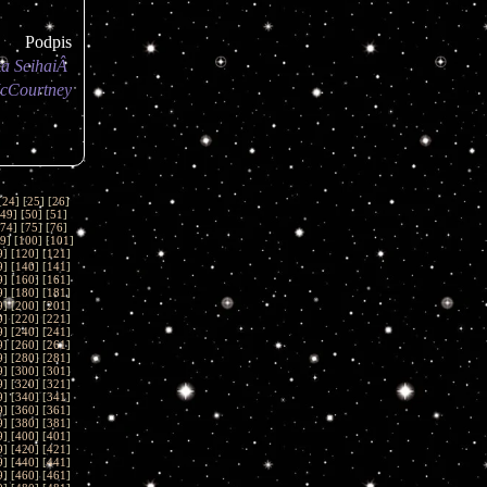
Podpis
a SeihaiÂ 
cCourtney
[
24
] [
25
] [
26
]
49
] [
50
] [
51
]
74
] [
75
] [
76
]
9
] [
100
] [
101
]
9
] [
120
] [
121
]
9
] [
140
] [
141
]
9
] [
160
] [
161
]
9
] [
180
] [
181
]
9
] [
200
] [
201
]
9
] [
220
] [
221
]
9
] [
240
] [
241
]
9
] [
260
] [
261
]
9
] [
280
] [
281
]
9
] [
300
] [
301
]
9
] [
320
] [
321
]
9
] [
340
] [
341
]
9
] [
360
] [
361
]
9
] [
380
] [
381
]
9
] [
400
] [
401
]
9
] [
420
] [
421
]
9
] [
440
] [
441
]
9
] [
460
] [
461
]