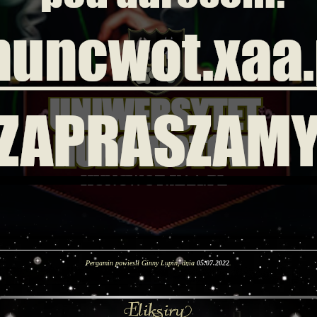
Pergamin powiesił Ginny Lupin, dnia
05.07.2022
.