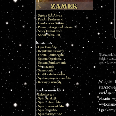
Strona GÂłĂłwna
PokĂłj Profesorski
Huncwocka Gazeta
Pomoc, skargi, zaÂżalenia
Sowy kontaktowe
Social media UH
Dziedziniec
Opis DomĂłw
Regulamin Szkolny
[StaÂżystki 
Oferta Edukacyjna
kolejny znud
System Oceniania
gotowy, podes
System Punktowania
Wymagania
Samouczek
Grafika do newsĂłw
System pisania newsĂłw
Witajcie
Reklamy szkoÂły
staÂżowe
SpoÂłecznoÂśĂŚ
zwiÂązanÂ
Inkwizytor
ekranu wy
Spis Dyrekcji
Spis ProfesorĂłw
wykonani
Spis PracownikĂłw
i czekamy
Spis UczniĂłw
Spis StaÂżystĂłw