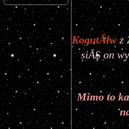
KogutĂłw
z
siĂŞ on w
Mimo to ka
n