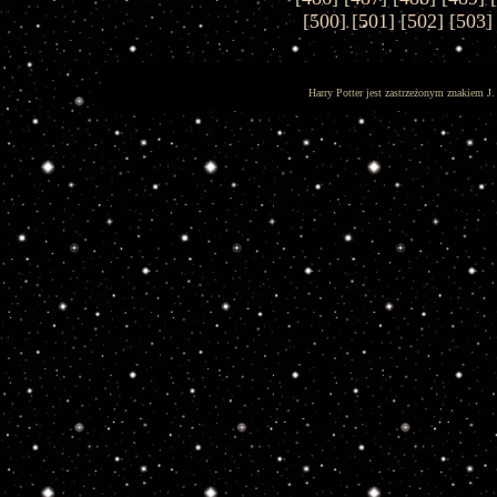
[
500
] [
501
] [
502
] [
503
]
Harry Potter jest zastrzeżonym znakiem J.