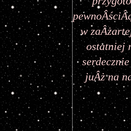
przygoto
pewnoÂściÂą
w zaÂżarte
ostatniej 
serdecznie
juÂż na n