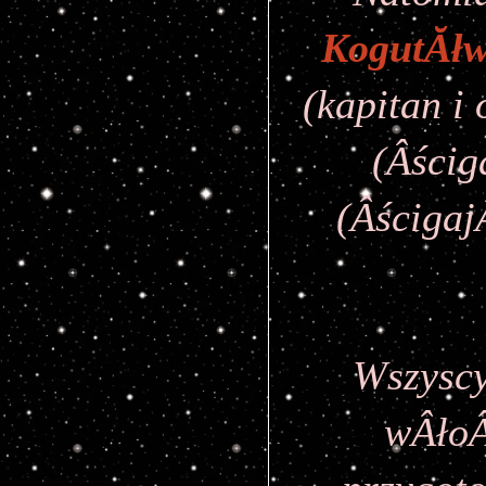
KogutĂłw
(kapitan i
(Âścig
(Âścigaj
Wszyscy
wÂłoÂ