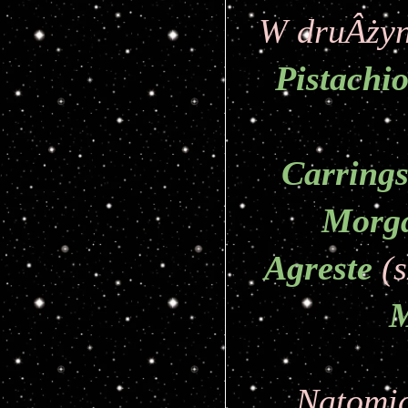
W druÂżyn
Pistachi
Carring
Morg
Agreste
(
Natomia