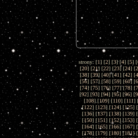
strony: [
1
] [
2
] [
3
] [
4
] [
5
] [
[
20
] [
21
] [
22
] [
23
] [
24
] [
[
38
] [
39
] [
40
] [
41
] [
42
] [
[
56
] [
57
] [
58
] [
59
] [
60
] [
[
74
] [
75
] [
76
] [
77
] [
78
] [
[
92
] [
93
] [
94
] [
95
] [
96
] [
[
108
] [
109
] [
110
] [
111
] 
[
122
] [
123
] [
124
] [
125
] 
[
136
] [
137
] [
138
] [
139
] 
[
150
] [
151
] [
152
] [
153
] 
[
164
] [
165
] [
166
] [
167
] 
[
178
] [
179
] [
180
] [
181
] 