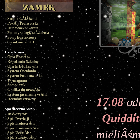
Strona GÂłĂłwna
PokĂłj Profesorski
Huncwocka Gazeta
Pomoc, skargi, zaÂżalenia
Sowy kontaktowe
Social media UH
Dziedziniec
Opis DomĂłw
Regulamin Szkolny
Oferta Edukacyjna
System Oceniania
System Punktowania
Wymagania
Samouczek
Grafika do newsĂłw
System pisania newsĂłw
17.08
 od
Reklamy szkoÂły
SpoÂłecznoÂśĂŚ
Inkwizytor
Quiddi
Spis Dyrekcji
Spis ProfesorĂłw
Spis PracownikĂłw
mieliÂśm
Spis UczniĂłw
Spis StaÂżystĂłw