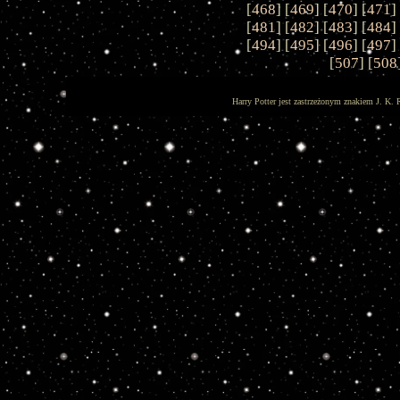
[
468
] [
469
] [
470
] [
471
]
[
481
] [
482
] [
483
] [
484
]
[
494
] [
495
] [
496
] [
497
]
[
507
] [
508
Harry Potter jest zastrzeżonym znakiem J. K. 