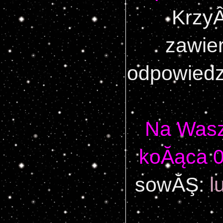
KrzyÂ
zawier
odpowiedz
Na Wasz
koĂąca 0
sowĂŞ: 
l