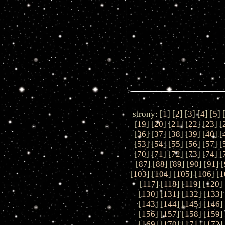
strony: [
1
] [
2
] [
3
] [
4
] [
5
] 
[
19
] [
20
] [
21
] [
22
] [
23
] [
[
36
] [
37
] [
38
] [
39
] [
40
] [
[
53
] [
54
] [
55
] [
56
] [
57
] [
[
70
] [
71
] [
72
] [
73
] [
74
] [
[
87
] [
88
] [
89
] [
90
] [
91
] [
[
103
] [
104
] [
105
] [
106
] [
1
[
117
] [
118
] [
119
] [
120
] 
[
130
] [
131
] [
132
] [
133
]
[
143
] [
144
] [
145
] [
146
]
[
156
] [
157
] [
158
] [
159
]
[
169
] [
170
] [
171
] [
172
]