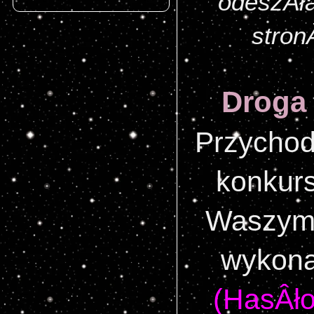
odeszÂła
stron
Droga
Przychod
konkurs
Waszym 
wykona
(HasÂł