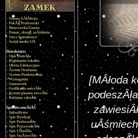
Strona GÂłĂłwna
PokĂłj Profesorski
Huncwocka Gazeta
Pomoc, skargi, zaÂżalenia
Sowy kontaktowe
Social media UH
Dziedziniec
Opis DomĂłw
Regulamin Szkolny
Oferta Edukacyjna
System Oceniania
System Punktowania
[MÂłoda k
Wymagania
Samouczek
Grafika do newsĂłw
podeszÂła 
System pisania newsĂłw
Reklamy szkoÂły
zawiesiÂł
SpoÂłecznoÂśĂŚ
Inkwizytor
Spis Dyrekcji
uÂśmiechn
Spis ProfesorĂłw
Spis PracownikĂłw
Spis UczniĂłw
Spis StaÂżystĂłw