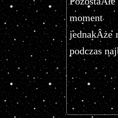
PozostaÂł
mome
jednakÂże 
podczas na