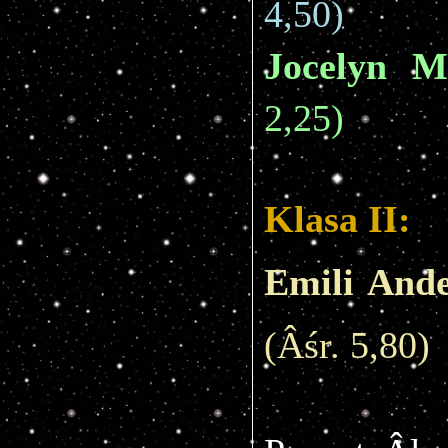
4,50)
Jocelyn M
2,25)
Klasa II:
Emili And
(Âśr. 5,80)