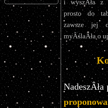
i wyszÂła z p
prosto do ta
zawsze jej d
myÂślaÂła o u
Ko
NadeszÂła 
proponowa