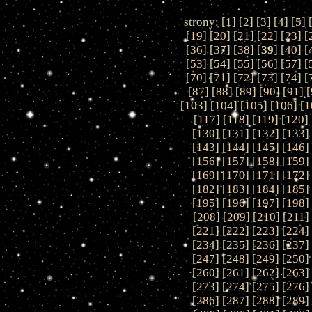
strony: [
1
] [
2
] [
3
] [
4
] [
5
] 
[
19
] [
20
] [
21
] [
22
] [
23
] [
[
36
] [
37
] [
38
] [
39
] [
40
] [
[
53
] [
54
] [
55
] [
56
] [
57
] [
[
70
] [
71
] [
72
] [
73
] [
74
] [
[
87
] [
88
] [
89
] [
90
] [
91
] [
[
103
] [
104
] [
105
] [
106
] [
1
[
117
] [
118
] [
119
] [
120
] 
[
130
] [
131
] [
132
] [
133
]
[
143
] [
144
] [
145
] [
146
]
[
156
] [
157
] [
158
] [
159
]
[
169
] [
170
] [
171
] [
172
]
[
182
] [
183
] [
184
] [
185
]
[
195
] [
196
] [
197
] [
198
]
[
208
] [
209
] [
210
] [
211
]
[
221
] [
222
] [
223
] [
224
]
[
234
] [
235
] [
236
] [
237
]
[
247
] [
248
] [
249
] [
250
]
[
260
] [
261
] [
262
] [
263
]
[
273
] [
274
] [
275
] [
276
]
[
286
] [
287
] [
288
] [
289
]