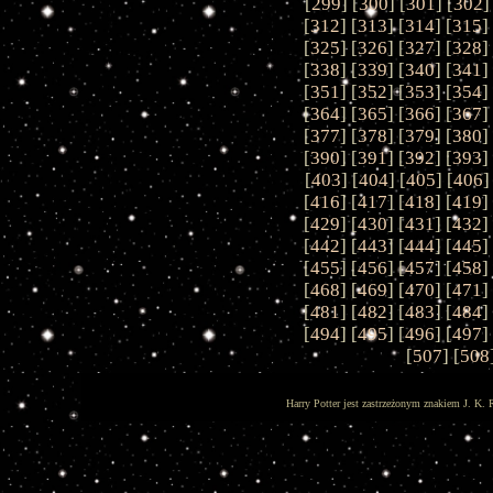
[
299
] [
300
] [
301
] [
302
]
[
312
] [
313
] [
314
] [
315
]
[
325
] [
326
] [
327
] [
328
]
[
338
] [
339
] [
340
] [
341
]
[
351
] [
352
] [
353
] [
354
]
[
364
] [
365
] [
366
] [
367
]
[
377
] [
378
] [
379
] [
380
]
[
390
] [
391
] [
392
] [
393
]
[
403
] [
404
] [
405
] [
406
]
[
416
] [
417
] [
418
] [
419
]
[
429
] [
430
] [
431
] [
432
]
[
442
] [
443
] [
444
] [
445
]
[
455
] [
456
] [
457
] [
458
]
[
468
] [
469
] [
470
] [
471
]
[
481
] [
482
] [
483
] [
484
]
[
494
] [
495
] [
496
] [
497
]
[
507
] [
508
Harry Potter jest zastrzeżonym znakiem J. K. 