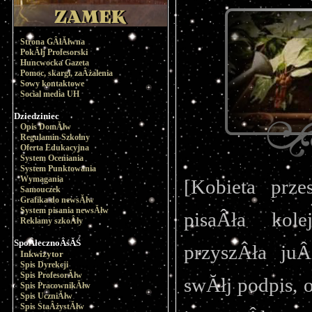
Strona GÂłĂłwna
PokĂłj Profesorski
Huncwocka Gazeta
Pomoc, skargi, zaÂżalenia
Sowy kontaktowe
Social media UH
Dziedziniec
Opis DomĂłw
Regulamin Szkolny
Oferta Edukacyjna
System Oceniania
System Punktowania
Wymagania
[Kobieta prze
Samouczek
Grafika do newsĂłw
System pisania newsĂłw
pisaÂła kole
Reklamy szkoÂły
SpoÂłecznoÂśĂŚ
przyszÂła juÂ
Inkwizytor
Spis Dyrekcji
Spis ProfesorĂłw
swĂłj podpis, 
Spis PracownikĂłw
Spis UczniĂłw
Spis StaÂżystĂłw