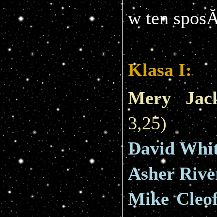
w ten sposĂ
Klasa I:
Mery Jac
3,25)
David Whit
Asher Rive
Mike Cleo