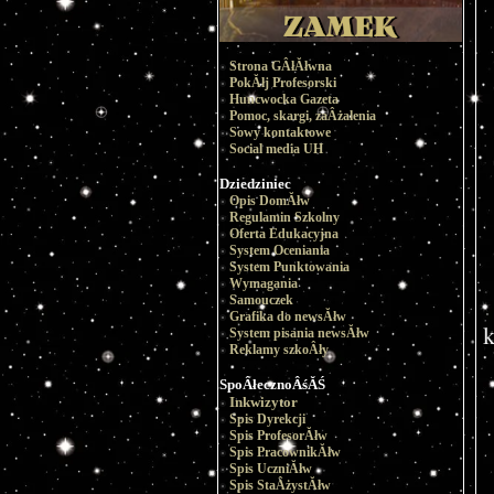
Strona GÂłĂłwna
PokĂłj Profesorski
Huncwocka Gazeta
Pomoc, skargi, zaÂżalenia
Sowy kontaktowe
Social media UH
Dziedziniec
Opis DomĂłw
Regulamin Szkolny
Oferta Edukacyjna
System Oceniania
System Punktowania
Wymagania
Samouczek
Grafika do newsĂłw
k
System pisania newsĂłw
Reklamy szkoÂły
SpoÂłecznoÂśĂŚ
Inkwizytor
Spis Dyrekcji
Spis ProfesorĂłw
Spis PracownikĂłw
Spis UczniĂłw
Spis StaÂżystĂłw