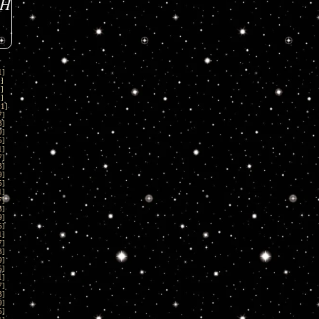
UH
1
]
1
]
1
]
1
]
01
]
7
]
3
]
9
]
5
]
1
]
7
]
3
]
9
]
5
]
1
]
7
]
3
]
9
]
5
]
1
]
7
]
3
]
9
]
5
]
1
]
7
]
3
]
9
]
5
]