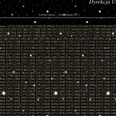
Dyrekcja 
Czytaj więcej...
|
komentarze
[0]
trony: [
1
] [
2
] [
3
] [
4
] [
5
] [
6
] [
7
] [
8
] [
9
] [
10
] [
11
] [
12
] [
13
] [
14
] [
15
] [
16
] [
17
] [
18
] [
19
] [
20
] [
2
22
] [
23
] [
24
] [
25
] [
26
] [
27
] [
28
] [
29
] [
30
] [
31
] [
32
] [
33
] [
34
] [
35
] [
36
] [
37
] [
38
] [
39
] [
40
] [
4
42
] [
43
] [
44
] [
45
] [
46
] [
47
] [
48
] [
49
] [
50
] [
51
] [
52
] [
53
] [
54
] [
55
] [
56
] [
57
] [
58
] [
59
] [
60
] [
6
62
] [
63
] [
64
] [
65
] [
66
] [
67
] [
68
] [
69
] [
70
] [
71
] [
72
] [
73
] [
74
] [
75
] [
76
] [
77
] [
78
] [
79
] [
80
] [
8
2
] [
83
] [
84
] [
85
] [
86
] [
87
] [
88
] [
89
] [
90
] [
91
] [
92
] [
93
] [
94
] [
95
] [
96
] [
97
] [
98
] [
99
] [
100
] [
1
102
] [
103
] [
104
] [
105
] [
106
] [
107
] [
108
] [
109
] [
110
] [
111
] [
112
] [
113
] [
114
] [
115
] [
116
] [
11
118
] [
119
] [
120
] [
121
] [
122
] [
123
] [
124
] [
125
] [
126
] [
127
] [
128
] [
129
] [
130
] [
131
] [
132
] [
13
134
] [
135
] [
136
] [
137
] [
138
] [
139
] [
140
] [
141
] [
142
] [
143
] [
144
] [
145
] [
146
] [
147
] [
148
] [
14
150
] [
151
] [
152
] [
153
] [
154
] [
155
] [
156
] [
157
] [
158
] [
159
] [
160
] [
161
] [
162
] [
163
] [
164
] [
16
166
] [
167
] [
168
] [
169
] [
170
] [
171
] [
172
] [
173
] [
174
] [
175
] [
176
] [
177
] [
178
] [
179
] [
180
] [
18
182
] [
183
] [
184
] [
185
] [
186
] [
187
] [
188
] [
189
] [
190
] [
191
] [
192
] [
193
] [
194
] [
195
] [
196
] [
19
198
] [
199
] [
200
] [
201
] [
202
] [
203
] [
204
] [
205
] [
206
] [
207
] [
208
] [
209
] [
210
] [
211
] [
212
] [
21
214
] [
215
] [
216
] [
217
] [
218
] [
219
] [
220
] [
221
] [
222
] [
223
] [
224
] [
225
] [
226
] [
227
] [
228
] [
22
230
] [
231
] [
232
] [
233
] [
234
] [
235
] [
236
] [
237
] [
238
] [
239
] [
240
] [
241
] [
242
] [
243
] [
244
] [
24
246
] [
247
] [
248
] [
249
] [
250
] [
251
] [
252
] [
253
] [
254
] [
255
] [
256
] [
257
] [
258
] [
259
] [
260
] [
26
262
] [
263
] [
264
] [
265
] [
266
] [
267
] [
268
] [
269
] [
270
] [
271
] [
272
] [
273
] [
274
] [
275
] [
276
] [
27
278
] [
279
] [
280
] [
281
] [
282
] [
283
] [
284
] [
285
] [
286
] [
287
] [
288
] [
289
] [
290
] [
291
] [
292
] [
29
294
] [
295
] [
296
] [
297
] [
298
] [
299
] [
300
] [
301
] [
302
] [
303
] [
304
] [
305
] [
306
] [
307
] [
308
] [
30
310
] [
311
] [
312
] [
313
] [
314
] [
315
] [
316
] [
317
] [
318
] [
319
] [
320
] [
321
] [
322
] [
323
] [
324
] [
32
326
] [
327
] [
328
] [
329
] [
330
] [
331
] [
332
] [
333
] [
334
] [
335
] [
336
] [
337
] [
338
] [
339
] [
340
] [
34
342
] [
343
] [
344
] [
345
] [
346
] [
347
] [
348
] [
349
] [
350
] [
351
] [
352
] [
353
] [
354
] [
355
] [
356
] [
35
358
] [
359
] [
360
] [
361
] [
362
] [
363
] [
364
] [
365
] [
366
] [
367
] [
368
] [
369
] [
370
] [
371
] [
372
] [
37
374
] [
375
] [
376
] [
377
] [
378
] [
379
] [
380
] [
381
] [
382
] [
383
] [
384
] [
385
] [
386
] [
387
] [
388
] [
38
390
] [
391
] [
392
] [
393
] [
394
] [
395
] [
396
] [
397
] [
398
] [
399
] [
400
] [
401
] [
402
] [
403
] [
404
] [
40
406
] [
407
] [
408
] [
409
] [
410
] [
411
] [
412
] [
413
] [
414
] [
415
] [
416
] [
417
] [
418
] [
419
] [
420
] [
42
422
] [
423
] [
424
] [
425
] [
426
] [
427
] [
428
] [
429
] [
430
] [
431
] [
432
] [
433
] [
434
] [
435
] [
436
] [
43
438
] [
439
] [
440
] [
441
] [
442
] [
443
] [
444
] [
445
] [
446
] [
447
] [
448
] [
449
] [
450
] [
451
] [
452
] [
45
454
] [
455
] [
456
] [
457
] [
458
] [
459
] [
460
] [
461
] [
462
] [
463
] [
464
] [
465
] [
466
] [
467
] [
468
] [
46
470
] [
471
] [
472
] [
473
] [
474
] [
475
] [
476
] [
477
] [
478
] [
479
] [
480
] [
481
] [
482
] [
483
] [
484
] [
48