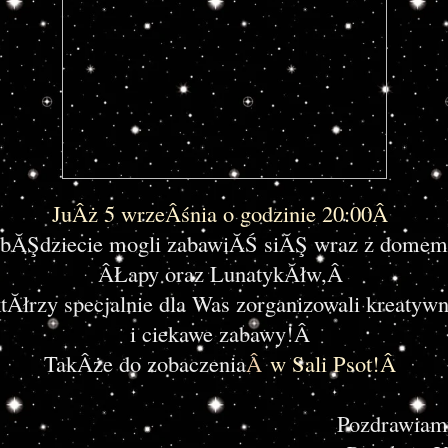
JuÂż 5 wrzeÂśnia o godzinie 20:00Â
bĂŞdziecie mogli zabawiĂŚ siĂŞ wraz z domem
ÂŁapy oraz LunatykĂłw,Â
tĂłrzy specjalnie dla Was zorganizowali kreatyw
i ciekawe zabawy!Â
TakÂże do zobaczenia
Â
w Sali Psot!Â
Pozdrawiam