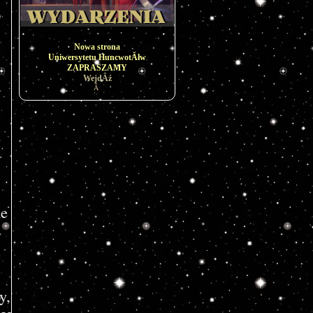
Nowa strona
Uniwersytetu HuncwotĂłw
ZAPRASZAMY
WejdÂź
Â
ne
y,