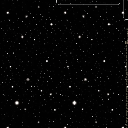
s
[
[
[
[
8
[
[
[
[
[
[
[
[
[
[
[
[
[
[
[
[
[
[
[
[
[
[
[
[