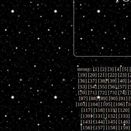
strony: [
1
] [
2
] [
3
] [
4
] [
5
] 
[
19
] [
20
] [
21
] [
22
] [
23
] [
[
36
] [
37
] [
38
] [
39
] [
40
] [
[
53
] [
54
] [
55
] [
56
] [
57
] [
[
70
] [
71
] [
72
] [
73
] [
74
] [
[
87
] [
88
] [
89
] [
90
] [
91
] [
[
103
] [
104
] [
105
] [
106
] [
1
[
117
] [
118
] [
119
] [
120
] 
[
130
] [
131
] [
132
] [
133
]
[
143
] [
144
] [
145
] [
146
]
[
156
] [
157
] [
158
] [
159
]