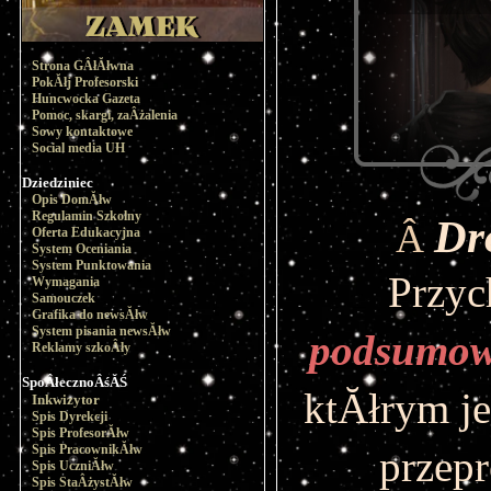
Strona GÂłĂłwna
PokĂłj Profesorski
Huncwocka Gazeta
Pomoc, skargi, zaÂżalenia
Sowy kontaktowe
Social media UH
Dziedziniec
Opis DomĂłw
Regulamin Szkolny
Dr
Â
Oferta Edukacyjna
System Oceniania
System Punktowania
Wymagania
Samouczek
Grafika do newsĂłw
System pisania newsĂłw
podsumowa
Reklamy szkoÂły
SpoÂłecznoÂśĂŚ
ktĂłrym jes
Inkwizytor
Spis Dyrekcji
Spis ProfesorĂłw
Spis PracownikĂłw
przepr
Spis UczniĂłw
Spis StaÂżystĂłw