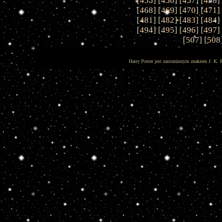
[
455
] [
456
] [
457
] [
458
]
[
468
] [
469
] [
470
] [
471
]
[
481
] [
482
] [
483
] [
484
]
[
494
] [
495
] [
496
] [
497
]
[
507
] [
508
Harry Potter jest zastrzeżonym znakiem J. K. 