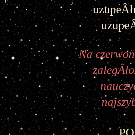
uzupeÂłn
uzupeÂ
Na czerwon
zalegÂło
nauczyc
najszy
P