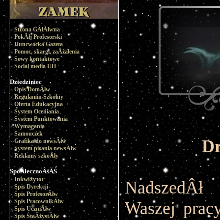
Strona GÂłĂłwna
PokĂłj Profesorski
Huncwocka Gazeta
Pomoc, skargi, zaÂżalenia
Sowy kontaktowe
Social media UH
Dziedziniec
Opis DomĂłw
Regulamin Szkolny
Oferta Edukacyjna
System Oceniania
System Punktowania
Wymagania
Samouczek
Dr
Grafika do newsĂłw
System pisania newsĂłw
Reklamy szkoÂły
SpoÂłecznoÂśĂŚ
Inkwizytor
NadszedÂł
Spis Dyrekcji
Spis ProfesorĂłw
Spis PracownikĂłw
Waszej prac
Spis UczniĂłw
Spis StaÂżystĂłw