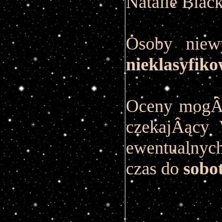
Natalie Blac
Osoby niew
nieklasyfik
Oceny mog
czekajÂący 
ewentualnyc
czas do
sobo