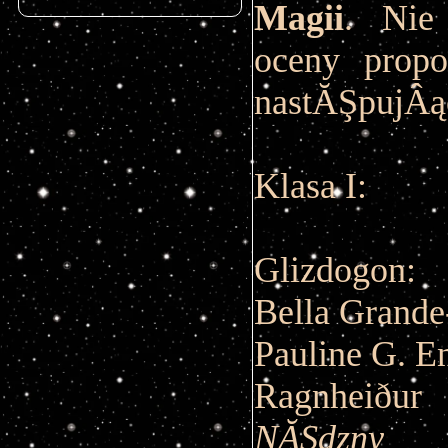
Magii
. Nie
oceny prop
nastĂŞpujÂą
Klasa I:
Glizdogon:
Bella Grand
Pauline G. E
Ragnheiður
NĂŞdzny