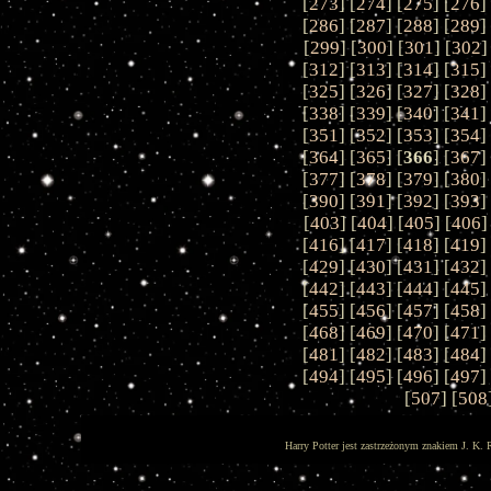
[
273
] [
274
] [
275
] [
276
]
[
286
] [
287
] [
288
] [
289
]
[
299
] [
300
] [
301
] [
302
]
[
312
] [
313
] [
314
] [
315
]
[
325
] [
326
] [
327
] [
328
]
[
338
] [
339
] [
340
] [
341
]
[
351
] [
352
] [
353
] [
354
]
[
364
] [
365
] [
366
] [
367
]
[
377
] [
378
] [
379
] [
380
]
[
390
] [
391
] [
392
] [
393
]
[
403
] [
404
] [
405
] [
406
]
[
416
] [
417
] [
418
] [
419
]
[
429
] [
430
] [
431
] [
432
]
[
442
] [
443
] [
444
] [
445
]
[
455
] [
456
] [
457
] [
458
]
[
468
] [
469
] [
470
] [
471
]
[
481
] [
482
] [
483
] [
484
]
[
494
] [
495
] [
496
] [
497
]
[
507
] [
508
Harry Potter jest zastrzeżonym znakiem J. K. 