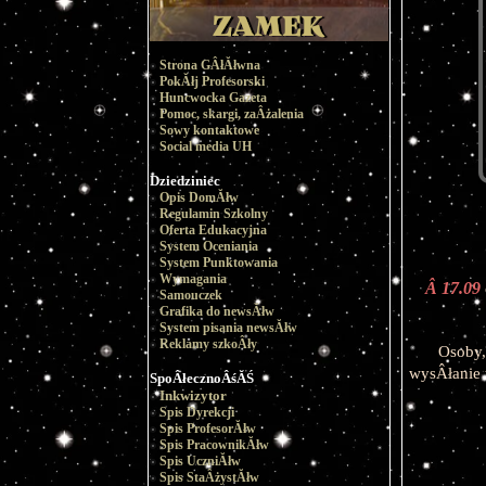
Strona GÂłĂłwna
PokĂłj Profesorski
Huncwocka Gazeta
Pomoc, skargi, zaÂżalenia
Sowy kontaktowe
Social media UH
Dziedziniec
Opis DomĂłw
Regulamin Szkolny
Oferta Edukacyjna
System Oceniania
System Punktowania
Wymagania
Â 17.09
Samouczek
Grafika do newsĂłw
System pisania newsĂłw
Reklamy szkoÂły
Osoby,
wysÂłanie 
SpoÂłecznoÂśĂŚ
Inkwizytor
Spis Dyrekcji
Spis ProfesorĂłw
Spis PracownikĂłw
Spis UczniĂłw
Spis StaÂżystĂłw