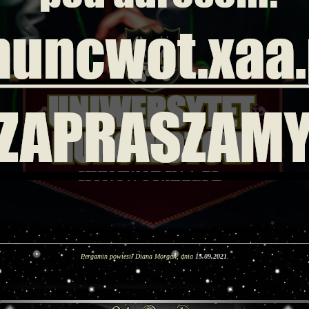
Pergamin powiesił Diana Morgan, dnia
15.09.2021
.