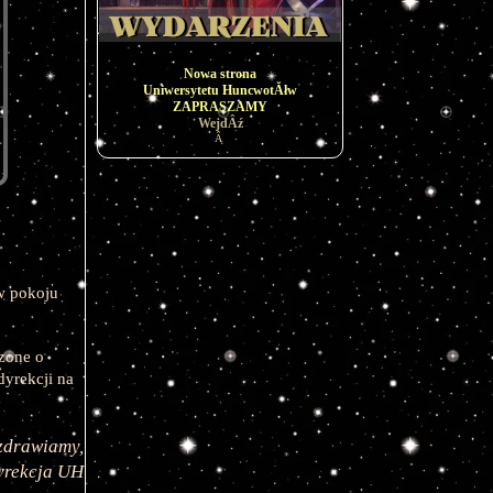
Nowa strona
Uniwersytetu HuncwotĂłw
ZAPRASZAMY
WejdÂź
Â
w pokoju 
one o 
dyrekcji na 
zdrawiamy,
yrekcja UH