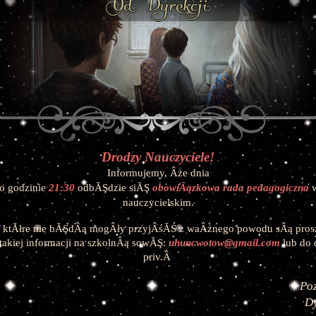
Drodzy Nauczyciele!
Informujemy, Âże dnia
o godzinie
21
:30
odbĂŞdzie siĂŞ
obowiÂązkowa rada pedagogiczna
 
nauczycielskim.
 ktĂłre nie bĂŞdÂą mogÂły przyjÂśĂŚ z waÂżnego powodu sÂą prosz
takiej informacji na szkolnÂą sowĂŞ: 
uhuncwotow@gmail.com
 lub do 
priv.Â 
Po
D