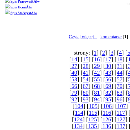
Spis PracownikĂłw
po
Spis UczniĂłw
Spis StaÂżystĂłw
Czytaj więcej...
|
komentarze
[1]
strony: [
1
] [
2
] [
3
] [
4
] [
[
14
] [
15
] [
16
] [
17
] [
18
] [
[
27
] [
28
] [
29
] [
30
] [
31
] [
[
40
] [
41
] [
42
] [
43
] [
44
] [
[
53
] [
54
] [
55
] [
56
] [
57
] [
[
66
] [
67
] [
68
] [
69
] [
70
] [
[
79
] [
80
] [
81
] [
82
] [
83
] [
[
92
] [
93
] [
94
] [
95
] [
96
] [
[
104
] [
105
] [
106
] [
107
] 
[
114
] [
115
] [
116
] [
117
] 
[
124
] [
125
] [
126
] [
127
] 
[
134
] [
135
] [
136
] [
137
] 