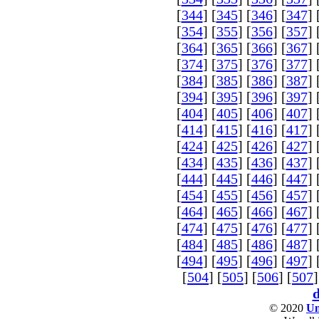
[
344
] [
345
] [
346
] [
347
] 
[
354
] [
355
] [
356
] [
357
] 
[
364
] [
365
] [
366
] [
367
] 
[
374
] [
375
] [
376
] [
377
] 
[
384
] [
385
] [
386
] [
387
] 
[
394
] [
395
] [
396
] [
397
] 
[
404
] [
405
] [
406
] [
407
] 
[
414
] [
415
] [
416
] [
417
] 
[
424
] [
425
] [
426
] [
427
] 
[
434
] [
435
] [
436
] [
437
] 
[
444
] [
445
] [
446
] [
447
] 
[
454
] [
455
] [
456
] [
457
] 
[
464
] [
465
] [
466
] [
467
] 
[
474
] [
475
] [
476
] [
477
] 
[
484
] [
485
] [
486
] [
487
] 
[
494
] [
495
] [
496
] [
497
] 
[
504
] [
505
] [
506
] [
507
]
© 2020
Un