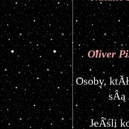
Oliver Pi
Osoby, ktĂł
sÂą 
JeÂśli k