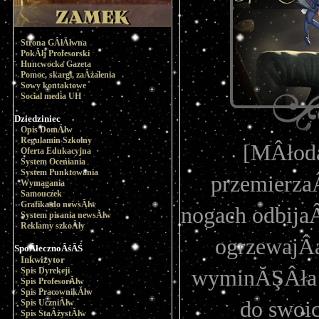
Strona GÂłĂłwna
PokĂłj Profesorski
Huncwocka Gazeta
Pomoc, skargi, zaÂżalenia
Sowy kontaktowe
Social media UH
Dziedziniec
Opis DomĂłw
Regulamin Szkolny
[MÂłoda
Oferta Edukacyjna
System Oceniania
System Punktowania
przemierzaÂ
Wymagania
Samouczek
Grafika do newsĂłw
nogach odbijaÂ
System pisania newsĂłw
Reklamy szkoÂły
ogrzewajÂą
SpoÂłecznoÂśĂŚ
Inkwizytor
Spis Dyrekcji
wyminĂŞÂła p
Spis ProfesorĂłw
Spis PracownikĂłw
do swoic
Spis UczniĂłw
Spis StaÂżystĂłw