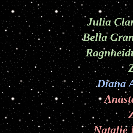
Julia Cla
Bella Gra
Ragnheidu
Diana 
Anast
Natalie 