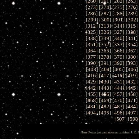
[
260
] [
261
] [
262
] [
263
]
[
273
] [
274
] [
275
] [
276
]
[
286
] [
287
] [
288
] [
289
]
[
299
] [
300
] [
301
] [
302
]
[
312
] [
313
] [
314
] [
315
]
[
325
] [
326
] [
327
] [
328
]
[
338
] [
339
] [
340
] [
341
]
[
351
] [
352
] [
353
] [
354
]
[
364
] [
365
] [
366
] [
367
]
[
377
] [
378
] [
379
] [
380
]
[
390
] [
391
] [
392
] [
393
]
[
403
] [
404
] [
405
] [
406
]
[
416
] [
417
] [
418
] [
419
]
[
429
] [
430
] [
431
] [
432
]
[
442
] [
443
] [
444
] [
445
]
[
455
] [
456
] [
457
] [
458
]
[
468
] [
469
] [
470
] [
471
]
[
481
] [
482
] [
483
] [
484
]
[
494
] [
495
] [
496
] [
497
]
[
507
] [
508
Harry Potter jest zastrzeżonym znakiem J. K. 