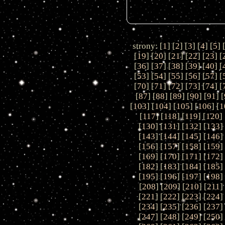
strony: [
1
] [
2
] [
3
] [
4
] [
5
] 
[
19
] [
20
] [
21
] [
22
] [
23
] [
[
36
] [
37
] [
38
] [
39
] [
40
] [
[
53
] [
54
] [
55
] [
56
] [
57
] [
[
70
] [
71
] [
72
] [
73
] [
74
] [
[
87
] [
88
] [
89
] [
90
] [
91
] [
[
103
] [
104
] [
105
] [
106
] [
1
[
117
] [
118
] [
119
] [
120
] 
[
130
] [
131
] [
132
] [
133
]
[
143
] [
144
] [
145
] [
146
]
[
156
] [
157
] [
158
] [
159
]
[
169
] [
170
] [
171
] [
172
]
[
182
] [
183
] [
184
] [
185
]
[
195
] [
196
] [
197
] [
198
]
[
208
] [
209
] [
210
] [
211
]
[
221
] [
222
] [
223
] [
224
]
[
234
] [
235
] [
236
] [
237
]
[
247
] [
248
] [
249
] [
250
]