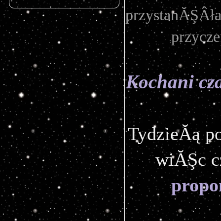
przystanĂŞÂła 
przycze
Kochani czar
TydzieĂą po
wiĂŞc c
propo