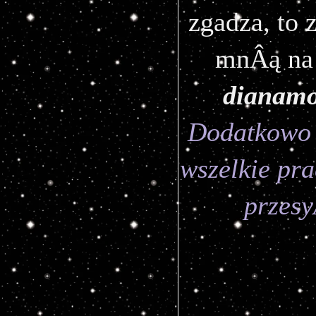
zgadza, to 
dianam
Dodatkowo 
wszelkie pr
przesy