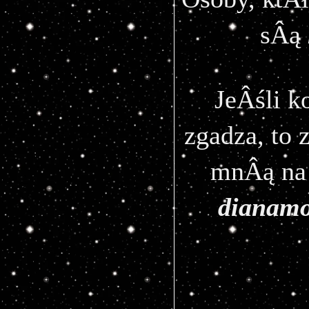
sÂą 
JeÂśli k
zgadza, to 
dianam