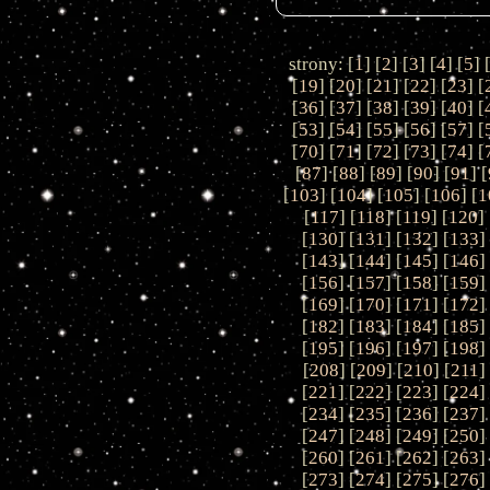
strony: [
1
] [
2
] [
3
] [
4
] [
5
] 
[
19
] [
20
] [
21
] [
22
] [
23
] [
[
36
] [
37
] [
38
] [
39
] [
40
] [
[
53
] [
54
] [
55
] [
56
] [
57
] [
[
70
] [
71
] [
72
] [
73
] [
74
] [
[
87
] [
88
] [
89
] [
90
] [
91
] [
[
103
] [
104
] [
105
] [
106
] [
1
[
117
] [
118
] [
119
] [
120
] 
[
130
] [
131
] [
132
] [
133
]
[
143
] [
144
] [
145
] [
146
]
[
156
] [
157
] [
158
] [
159
]
[
169
] [
170
] [
171
] [
172
]
[
182
] [
183
] [
184
] [
185
]
[
195
] [
196
] [
197
] [
198
]
[
208
] [
209
] [
210
] [
211
]
[
221
] [
222
] [
223
] [
224
]
[
234
] [
235
] [
236
] [
237
]
[
247
] [
248
] [
249
] [
250
]
[
260
] [
261
] [
262
] [
263
]
[
273
] [
274
] [
275
] [
276
]