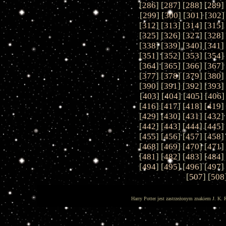
[
286
] [
287
] [
288
] [
289
]
[
299
] [
300
] [
301
] [
302
]
[
312
] [
313
] [
314
] [
315
]
[
325
] [
326
] [
327
] [
328
]
[
338
] [
339
] [
340
] [
341
]
[
351
] [
352
] [
353
] [
354
]
[
364
] [
365
] [
366
] [
367
]
[
377
] [
378
] [
379
] [
380
]
[
390
] [
391
] [
392
] [
393
]
[
403
] [
404
] [
405
] [
406
]
[
416
] [
417
] [
418
] [
419
]
[
429
] [
430
] [
431
] [
432
]
[
442
] [
443
] [
444
] [
445
]
[
455
] [
456
] [
457
] [
458
]
[
468
] [
469
] [
470
] [
471
]
[
481
] [
482
] [
483
] [
484
]
[
494
] [
495
] [
496
] [
497
]
[
507
] [
508
Harry Potter jest zastrzeżonym znakiem J. K. 