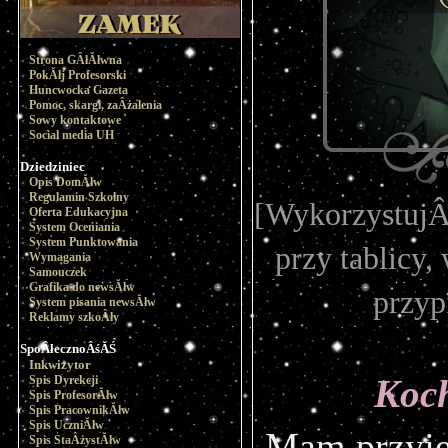
Strona GÂłĂłwna
PokĂłj Profesorski
Huncwocka Gazeta
Pomoc, skargi, zaÂżalenia
Sowy kontaktowe
Social media UH
Dziedziniec
Opis DomĂłw
Regulamin Szkolny
[WykorzystujÂą
Oferta Edukacyjna
System Oceniania
System Punktowania
przy tablicy,
Wymagania
Samouczek
Grafika do newsĂłw
przyp
System pisania newsĂłw
Reklamy szkoÂły
SpoÂłecznoÂśĂŚ
Inkwizytor
Koc
Spis Dyrekcji
Spis ProfesorĂłw
Spis PracownikĂłw
Spis UczniĂłw
Mam przyj
Spis StaÂżystĂłw