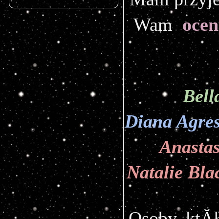
Wam 
oce
Bell
Diana Agres
Anastas
Natalie Bla
Osoby, ktĂł