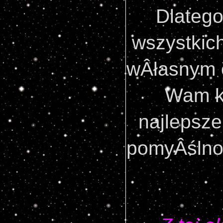
Dlatego
wszystkich
wÂłasnym 
Wam ko
najlepsze
pomyÂślnoÂ