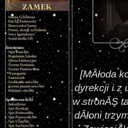
Strona GÂłĂłwna
PokĂłj Profesorski
Huncwocka Gazeta
Pomoc, skargi, zaÂżalenia
Sowy kontaktowe
Social media UH
Dziedziniec
Opis DomĂłw
Regulamin Szkolny
Oferta Edukacyjna
System Oceniania
System Punktowania
[MÂłoda ko
Wymagania
Samouczek
Grafika do newsĂłw
dyrekcji i 
System pisania newsĂłw
Reklamy szkoÂły
w stronĂŞ ta
SpoÂłecznoÂśĂŚ
Inkwizytor
Spis Dyrekcji
dÂłoni trzy
Spis ProfesorĂłw
Spis PracownikĂłw
Spis UczniĂłw
Spis StaÂżystĂłw