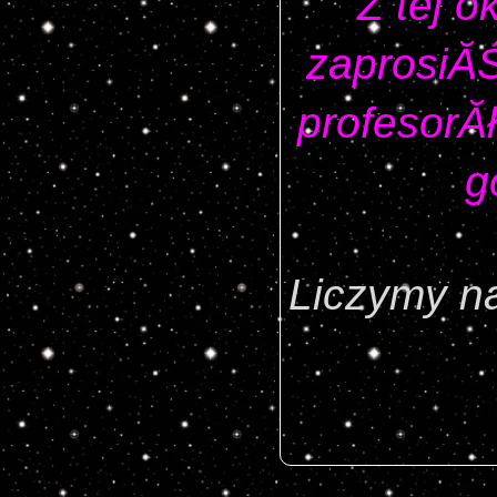
Z tej o
zaprosiĂŚ
profesorĂł
g
Liczymy 