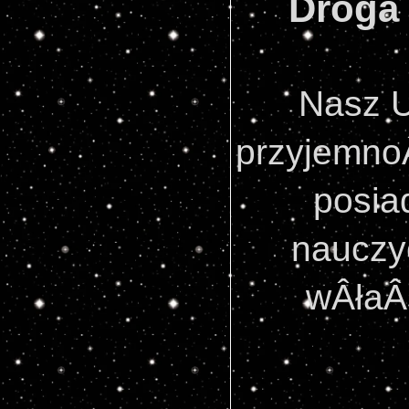
Droga
Nasz U
przyjemno
posia
nauczyc
wÂłaÂś