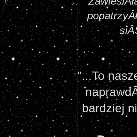
ZawiesiÂła
popatrzyÂł
siĂŞ
“...To nasz
naprawdĂŞ
bardziej n