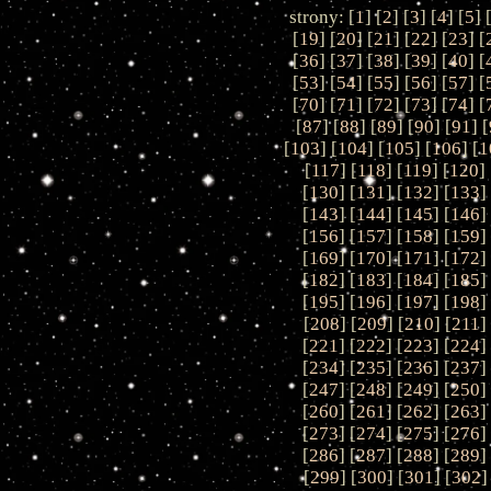
strony: [
1
] [
2
] [
3
] [
4
] [
5
] 
[
19
] [
20
] [
21
] [
22
] [
23
] [
[
36
] [
37
] [
38
] [
39
] [
40
] [
[
53
] [
54
] [
55
] [
56
] [
57
] [
[
70
] [
71
] [
72
] [
73
] [
74
] [
[
87
] [
88
] [
89
] [
90
] [
91
] [
[
103
] [
104
] [
105
] [
106
] [
1
[
117
] [
118
] [
119
] [
120
] 
[
130
] [
131
] [
132
] [
133
]
[
143
] [
144
] [
145
] [
146
]
[
156
] [
157
] [
158
] [
159
]
[
169
] [
170
] [
171
] [
172
]
[
182
] [
183
] [
184
] [
185
]
[
195
] [
196
] [
197
] [
198
]
[
208
] [
209
] [
210
] [
211
]
[
221
] [
222
] [
223
] [
224
]
[
234
] [
235
] [
236
] [
237
]
[
247
] [
248
] [
249
] [
250
]
[
260
] [
261
] [
262
] [
263
]
[
273
] [
274
] [
275
] [
276
]
[
286
] [
287
] [
288
] [
289
]
[
299
] [
300
] [
301
] [
302
]