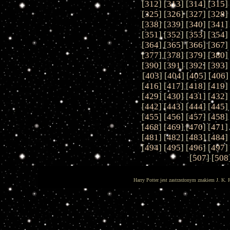
[
312
] [
313
] [
314
] [
315
]
[
325
] [
326
] [
327
] [
328
]
[
338
] [
339
] [
340
] [
341
]
[
351
] [
352
] [
353
] [
354
]
[
364
] [
365
] [
366
] [
367
]
[
377
] [
378
] [
379
] [
380
]
[
390
] [
391
] [
392
] [
393
]
[
403
] [
404
] [
405
] [
406
]
[
416
] [
417
] [
418
] [
419
]
[
429
] [
430
] [
431
] [
432
]
[
442
] [
443
] [
444
] [
445
]
[
455
] [
456
] [
457
] [
458
]
[
468
] [
469
] [
470
] [
471
]
[
481
] [
482
] [
483
] [
484
]
[
494
] [
495
] [
496
] [
497
]
[
507
] [
508
Harry Potter jest zastrzeżonym znakiem J. K. 