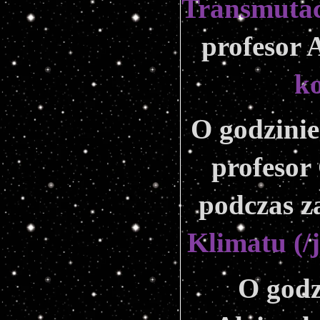
Transmuta
profesor 
k
O godzinie
profesor
podczas 
Klimatu (/
O godz