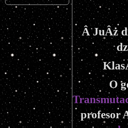
Â JuÂż d
dz
Klas
O g
Transmuta
profesor 