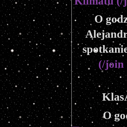
Klimatu (/
O godz
Alejandr
spotkanie
(/joi
Klas
O go