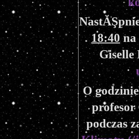
k
18:40
 na
Gisell
O godzinie
profesor
podczas 