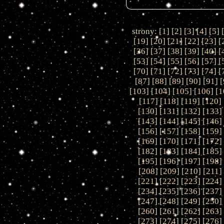
strony: [
1
] [
2
] [
3
] [
4
] [
5
] 
[
19
] [
20
] [
21
] [
22
] [
23
] [
[
36
] [
37
] [
38
] [
39
] [
40
] [
[
53
] [
54
] [
55
] [
56
] [
57
] [
[
70
] [
71
] [
72
] [
73
] [
74
] [
[
87
] [
88
] [
89
] [
90
] [
91
] [
[
103
] [
104
] [
105
] [
106
] [
1
[
117
] [
118
] [
119
] [
120
] 
[
130
] [
131
] [
132
] [
133
]
[
143
] [
144
] [
145
] [
146
]
[
156
] [
157
] [
158
] [
159
]
[
169
] [
170
] [
171
] [
172
]
[
182
] [
183
] [
184
] [
185
]
[
195
] [
196
] [
197
] [
198
]
[
208
] [
209
] [
210
] [
211
]
[
221
] [
222
] [
223
] [
224
]
[
234
] [
235
] [
236
] [
237
]
[
247
] [
248
] [
249
] [
250
]
[
260
] [
261
] [
262
] [
263
]
[
273
] [
274
] [
275
] [
276
]