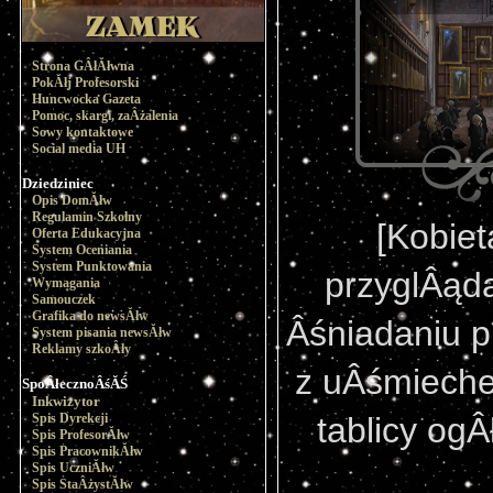
Strona GÂłĂłwna
PokĂłj Profesorski
Huncwocka Gazeta
Pomoc, skargi, zaÂżalenia
Sowy kontaktowe
Social media UH
Dziedziniec
Opis DomĂłw
Regulamin Szkolny
[Kobiet
Oferta Edukacyjna
System Oceniania
System Punktowania
przyglÂąda
Wymagania
Samouczek
Grafika do newsĂłw
Âśniadaniu p
System pisania newsĂłw
Reklamy szkoÂły
z uÂśmieche
SpoÂłecznoÂśĂŚ
Inkwizytor
Spis Dyrekcji
tablicy og
Spis ProfesorĂłw
Spis PracownikĂłw
Spis UczniĂłw
Spis StaÂżystĂłw