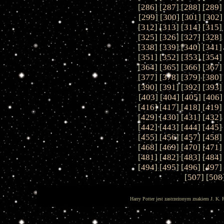
[
286
] [
287
] [
288
] [
289
]
[
299
] [
300
] [
301
] [
302
]
[
312
] [
313
] [
314
] [
315
]
[
325
] [
326
] [
327
] [
328
]
[
338
] [
339
] [
340
] [
341
]
[
351
] [
352
] [
353
] [
354
]
[
364
] [
365
] [
366
] [
367
]
[
377
] [
378
] [
379
] [
380
]
[
390
] [
391
] [
392
] [
393
]
[
403
] [
404
] [
405
] [
406
]
[
416
] [
417
] [
418
] [
419
]
[
429
] [
430
] [
431
] [
432
]
[
442
] [
443
] [
444
] [
445
]
[
455
] [
456
] [
457
] [
458
]
[
468
] [
469
] [
470
] [
471
]
[
481
] [
482
] [
483
] [
484
]
[
494
] [
495
] [
496
] [
497
]
[
507
] [
508
Harry Potter jest zastrzeżonym znakiem J. K. 