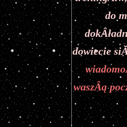
do m
dokÂładn
dowiecie si
wiadomoÂ
waszÂą poc