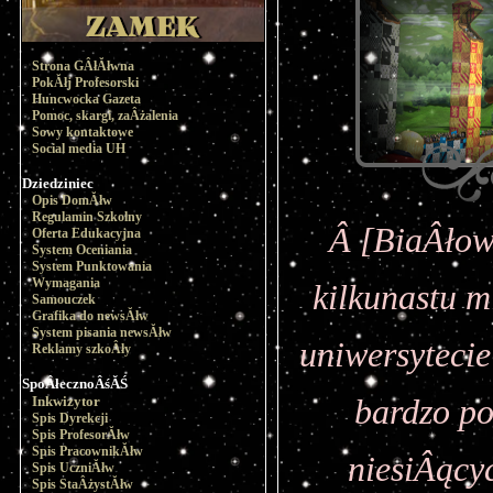
Strona GÂłĂłwna
PokĂłj Profesorski
Huncwocka Gazeta
Pomoc, skargi, zaÂżalenia
Sowy kontaktowe
Social media UH
Dziedziniec
Opis DomĂłw
Regulamin Szkolny
Â [BiaÂłow
Oferta Edukacyjna
System Oceniania
System Punktowania
Wymagania
kilkunastu m
Samouczek
Grafika do newsĂłw
System pisania newsĂłw
uniwersytecie
Reklamy szkoÂły
SpoÂłecznoÂśĂŚ
Inkwizytor
bardzo po
Spis Dyrekcji
Spis ProfesorĂłw
Spis PracownikĂłw
niesiÂący
Spis UczniĂłw
Spis StaÂżystĂłw