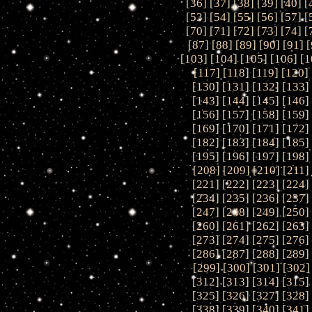
[
36
] [
37
] [
38
] [
39
] [
40
] [
[
53
] [
54
] [
55
] [
56
] [
57
] [
[
70
] [
71
] [
72
] [
73
] [
74
] [
[
87
] [
88
] [
89
] [
90
] [
91
] [
[
103
] [
104
] [
105
] [
106
] [
1
[
117
] [
118
] [
119
] [
120
] 
[
130
] [
131
] [
132
] [
133
]
[
143
] [
144
] [
145
] [
146
]
[
156
] [
157
] [
158
] [
159
]
[
169
] [
170
] [
171
] [
172
]
[
182
] [
183
] [
184
] [
185
]
[
195
] [
196
] [
197
] [
198
]
[
208
] [
209
] [
210
] [
211
]
[
221
] [
222
] [
223
] [
224
]
[
234
] [
235
] [
236
] [
237
]
[
247
] [
248
] [
249
] [
250
]
[
260
] [
261
] [
262
] [
263
]
[
273
] [
274
] [
275
] [
276
]
[
286
] [
287
] [
288
] [
289
]
[
299
] [
300
] [
301
] [
302
]
[
312
] [
313
] [
314
] [
315
]
[
325
] [
326
] [
327
] [
328
]
[
338
] [
339
] [
340
] [
341
]