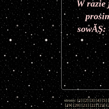
W razie 
prosi
sowĂŞ:
strony: [
1
] [
2
] [
3
] [
4
] [
5
] 
[
19
] [
20
] [
21
] [
22
] [
23
] [