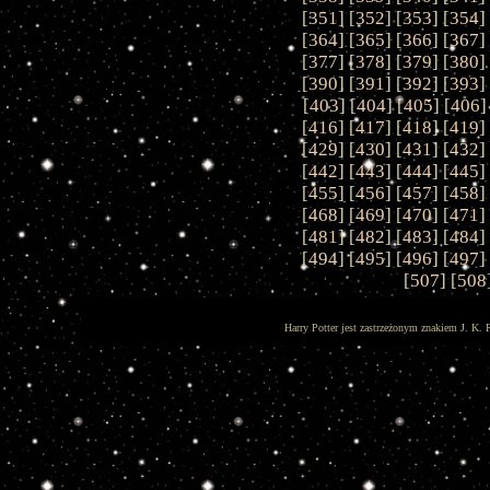
[
351
] [
352
] [
353
] [
354
]
[
364
] [
365
] [
366
] [
367
]
[
377
] [
378
] [
379
] [
380
]
[
390
] [
391
] [
392
] [
393
]
[
403
] [
404
] [
405
] [
406
]
[
416
] [
417
] [
418
] [
419
]
[
429
] [
430
] [
431
] [
432
]
[
442
] [
443
] [
444
] [
445
]
[
455
] [
456
] [
457
] [
458
]
[
468
] [
469
] [
470
] [
471
]
[
481
] [
482
] [
483
] [
484
]
[
494
] [
495
] [
496
] [
497
]
[
507
] [
508
Harry Potter jest zastrzeżonym znakiem J. K. 