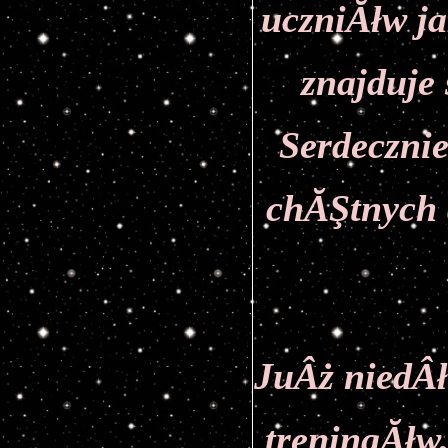
uczniĂłw jak
znajduje 
Serdecznie
chĂŞtnych 
JuÂż niedÂł
treningĂłw,