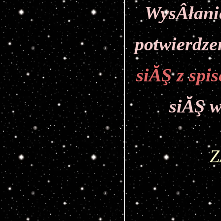
WysÂłanie
potwierdze
siĂŞ z spi
siĂŞ w
Z