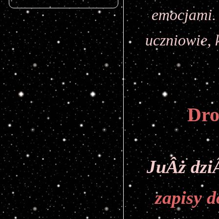
emocjami. 
uczniowie, 
Dro
JuÂż dzi
zapisy d