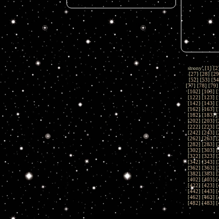
strony: [
1
] [
2
[
27
] [
28
] [
29
[
52
] [
53
] [
54
[
77
] [
78
] [
79
]
[
102
] [
103
] [
[
122
] [
123
] [
[
142
] [
143
] [
[
162
] [
163
] [
[
182
] [
183
] [
[
202
] [
203
] [
[
222
] [
223
] [
[
242
] [
243
] [
[
262
] [
263
] [
[
282
] [
283
] [
[
302
] [
303
] [
[
322
] [
323
] [
[
342
] [
343
] [
[
362
] [
363
] [
[
382
] [
383
] [
[
402
] [
403
] [
[
422
] [
423
] [
[
442
] [
443
] [
[
462
] [
463
] [
[
482
] [
483
] [