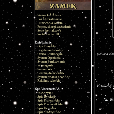
Strona GÂłĂłwna
PokĂłj Profesorski
Huncwocka Gazeta
Pomoc, skargi, zaÂżalenia
Sowy kontaktowe
Social media UH
Dziedziniec
Opis DomĂłw
Regulamin Szkolny
[MÂłoda kobie
Oferta Edukacyjna
System Oceniania
System Punktowania
Wymagania
Samouczek
Grafika do newsĂłw
System pisania newsĂłw
Reklamy szkoÂły
SpoÂłecznoÂśĂŚ
Inkwizytor
Spis Dyrekcji
Spis ProfesorĂłw
Spis PracownikĂłw
Spis UczniĂłw
Spis StaÂżystĂłw