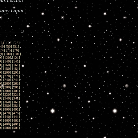
Was mocno!
inny Lupin
[
24
] [
25
] [
26
]
49
] [
50
] [
51
]
74
] [
75
] [
76
]
9
] [
100
] [
101
]
9
] [
120
] [
121
]
9
] [
140
] [
141
]
9
] [
160
] [
161
]
9
] [
180
] [
181
]
9
] [
200
] [
201
]
9
] [
220
] [
221
]
9
] [
240
] [
241
]
9
] [
260
] [
261
]
9
] [
280
] [
281
]
9
] [
300
] [
301
]
9
] [
320
] [
321
]
9
] [
340
] [
341
]
9
] [
360
] [
361
]
9
] [
380
] [
381
]
9
] [
400
] [
401
]
9
] [
420
] [
421
]
9
] [
440
] [
441
]
9
] [
460
] [
461
]
9
] [
480
] [
481
]
9
] [
500
] [
501
]