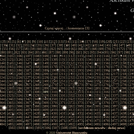
ÂŚciskam 
G
Czytaj więcej...
|
komentarze
[3]
] [
3
] [
4
] [
5
] [
6
] [
7
] [
8
] [
9
] [
10
] [
11
] [
12
] [
13
] [
14
] [
15
] [
16
] [
17
] [
18
] [
19
] [
20
] [
21
] [
22
] [
23
] 
] [
30
] [
31
] [
32
] [
33
] [
34
] [
35
] [
36
] [
37
] [
38
] [
39
] [
40
] [
41
] [
42
] [
43
] [
44
] [
45
] [
46
] [
47
] [
48
] [
] [
55
] [
56
] [
57
] [
58
] [
59
] [
60
] [
61
] [
62
] [
63
] [
64
] [
65
] [
66
] [
67
] [
68
] [
69
] [
70
] [
71
] [
72
] [
73
] [
 [
80
] [
81
] [
82
] [
83
] [
84
] [
85
] [
86
] [
87
] [
88
] [
89
] [
90
] [
91
] [
92
] [
93
] [
94
] [
95
] [
96
] [
97
] [
98
] [
9
104
] [
105
] [
106
] [
107
] [
108
] [
109
] [
110
] [
111
] [
112
] [
113
] [
114
] [
115
] [
116
] [
117
] [
118
] [
11
124
] [
125
] [
126
] [
127
] [
128
] [
129
] [
130
] [
131
] [
132
] [
133
] [
134
] [
135
] [
136
] [
137
] [
138
] [
13
144
] [
145
] [
146
] [
147
] [
148
] [
149
] [
150
] [
151
] [
152
] [
153
] [
154
] [
155
] [
156
] [
157
] [
158
] [
15
164
] [
165
] [
166
] [
167
] [
168
] [
169
] [
170
] [
171
] [
172
] [
173
] [
174
] [
175
] [
176
] [
177
] [
178
] [
17
184
] [
185
] [
186
] [
187
] [
188
] [
189
] [
190
] [
191
] [
192
] [
193
] [
194
] [
195
] [
196
] [
197
] [
198
] [
19
204
] [
205
] [
206
] [
207
] [
208
] [
209
] [
210
] [
211
] [
212
] [
213
] [
214
] [
215
] [
216
] [
217
] [
218
] [
21
224
] [
225
] [
226
] [
227
] [
228
] [
229
] [
230
] [
231
] [
232
] [
233
] [
234
] [
235
] [
236
] [
237
] [
238
] [
23
244
] [
245
] [
246
] [
247
] [
248
] [
249
] [
250
] [
251
] [
252
] [
253
] [
254
] [
255
] [
256
] [
257
] [
258
] [
25
264
] [
265
] [
266
] [
267
] [
268
] [
269
] [
270
] [
271
] [
272
] [
273
] [
274
] [
275
] [
276
] [
277
] [
278
] [
27
284
] [
285
] [
286
] [
287
] [
288
] [
289
] [
290
] [
291
] [
292
] [
293
] [
294
] [
295
] [
296
] [
297
] [
298
] [
29
304
] [
305
] [
306
] [
307
] [
308
] [
309
] [
310
] [
311
] [
312
] [
313
] [
314
] [
315
] [
316
] [
317
] [
318
] [
31
324
] [
325
] [
326
] [
327
] [
328
] [
329
] [
330
] [
331
] [
332
] [
333
] [
334
] [
335
] [
336
] [
337
] [
338
] [
33
344
] [
345
] [
346
] [
347
] [
348
] [
349
] [
350
] [
351
] [
352
] [
353
] [
354
] [
355
] [
356
] [
357
] [
358
] [
35
364
] [
365
] [
366
] [
367
] [
368
] [
369
] [
370
] [
371
] [
372
] [
373
] [
374
] [
375
] [
376
] [
377
] [
378
] [
37
384
] [
385
] [
386
] [
387
] [
388
] [
389
] [
390
] [
391
] [
392
] [
393
] [
394
] [
395
] [
396
] [
397
] [
398
] [
39
404
] [
405
] [
406
] [
407
] [
408
] [
409
] [
410
] [
411
] [
412
] [
413
] [
414
] [
415
] [
416
] [
417
] [
418
] [
41
424
] [
425
] [
426
] [
427
] [
428
] [
429
] [
430
] [
431
] [
432
] [
433
] [
434
] [
435
] [
436
] [
437
] [
438
] [
43
444
] [
445
] [
446
] [
447
] [
448
] [
449
] [
450
] [
451
] [
452
] [
453
] [
454
] [
455
] [
456
] [
457
] [
458
] [
45
464
] [
465
] [
466
] [
467
] [
468
] [
469
] [
470
] [
471
] [
472
] [
473
] [
474
] [
475
] [
476
] [
477
] [
478
] [
47
484
] [
485
] [
486
] [
487
] [
488
] [
489
] [
490
] [
491
] [
492
] [
493
] [
494
] [
495
] [
496
] [
497
] [
498
] [
49
[
502
] [
503
] [
504
] [
505
] [
506
] [
507
] [
508
] [
509
] [
archiwum newsów
|
dodaj news
]
© 2020
Uniwersytet Huncwotów
.