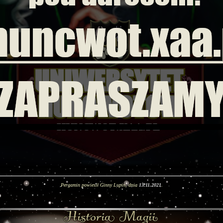
Pergamin powiesił Ginny Lupin, dnia
13.11.2021
.