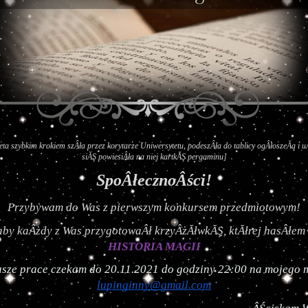
ta szybkim krokiem szÂła przez korytarze Uniwersytetu, podeszÂła do tablicy ogÂłoszeĂą i u
siĂŞ powiesiÂła na niej kartkĂŞ pergaminu]
SpoÂłecznoÂści!
Przybywam do Was z pierwszym konkursem przedmiotowym!
HISTORIA MAGII
lupinginny@gmail.com