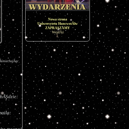
Nowa strona
Uniwersytetu HuncwotĂłw
ZAPRASZAMY
WejdÂź
Â
ÂśmiechajÂąc 
ProszĂŞ aby kaÂżdy z Was przygotowaÂł krzyÂżĂłwkĂŞ, ktĂłrej hasÂłem bĂŞdzie: 
Na Wasze prace czekam do 20.11.2021 do godziny 22:00 na mojego maila: 