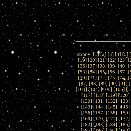
strony: [
1
] [
2
] [
3
] [
4
] [
5
] 
[
19
] [
20
] [
21
] [
22
] [
23
] [
[
36
] [
37
] [
38
] [
39
] [
40
] [
[
53
] [
54
] [
55
] [
56
] [
57
] [
[
70
] [
71
] [
72
] [
73
] [
74
] [
[
87
] [
88
] [
89
] [
90
] [
91
] [
[
103
] [
104
] [
105
] [
106
] [
1
[
117
] [
118
] [
119
] [
120
] 
[
130
] [
131
] [
132
] [
133
]
[
143
] [
144
] [
145
] [
146
]
[
156
] [
157
] [
158
] [
159
]
[
169
] [
170
] [
171
] [
172
]
[
182
] [
183
] [
184
] [
185
]
[
195
] [
196
] [
197
] [
198
]