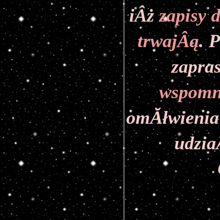
iÂż
 zapisy 
trwajÂą
. 
zapra
wspomn
omĂłwienia 
udzia