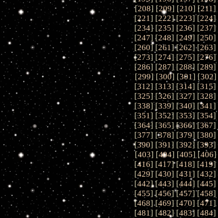
[
208
] [
209
] [
210
] [
211
]
[
221
] [
222
] [
223
] [
224
]
[
234
] [
235
] [
236
] [
237
]
[
247
] [
248
] [
249
] [
250
]
[
260
] [
261
] [
262
] [
263
]
[
273
] [
274
] [
275
] [
276
]
[
286
] [
287
] [
288
] [
289
]
[
299
] [
300
] [
301
] [
302
]
[
312
] [
313
] [
314
] [
315
]
[
325
] [
326
] [
327
] [
328
]
[
338
] [
339
] [
340
] [
341
]
[
351
] [
352
] [
353
] [
354
]
[
364
] [
365
] [
366
] [
367
]
[
377
] [
378
] [
379
] [
380
]
[
390
] [
391
] [
392
] [
393
]
[
403
] [
404
] [
405
] [
406
]
[
416
] [
417
] [
418
] [
419
]
[
429
] [
430
] [
431
] [
432
]
[
442
] [
443
] [
444
] [
445
]
[
455
] [
456
] [
457
] [
458
]
[
468
] [
469
] [
470
] [
471
]
[
481
] [
482
] [
483
] [
484
]