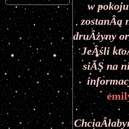
w pokoju
zostanÂą n
druÂżyny or
JeÂśli kto
siĂŞ na n
emil
ChciaÂłaby