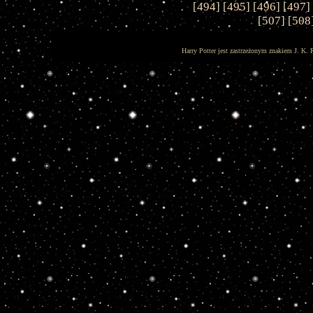
[
494
] [
495
] [
496
] [
497
]
[
507
] [
508
Harry Potter jest zastrzeżonym znakiem J. K. 