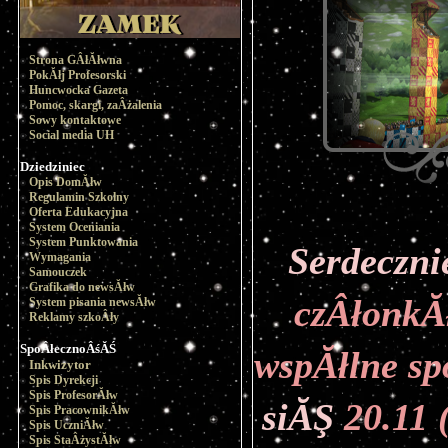
Strona GÂłĂłwna
PokĂłj Profesorski
Huncwocka Gazeta
Pomoc, skargi, zaÂżalenia
Sowy kontaktowe
Social media UH
Dziedziniec
Opis DomĂłw
Regulamin Szkolny
Oferta Edukacyjna
System Oceniania
System Punktowania
Wymagania
Samouczek
Grafika do newsĂłw
czÂłonkĂł
System pisania newsĂłw
Reklamy szkoÂły
SpoÂłecznoÂśĂŚ
wspĂłlne sp
Inkwizytor
Spis Dyrekcji
Spis ProfesorĂłw
siĂŞ
 20.11 
Spis PracownikĂłw
Spis UczniĂłw
Spis StaÂżystĂłw