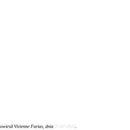
wiesił Vivienne Farias, dnia
07.07.2022
.