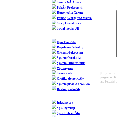
Strona GÂłĂłwna
PokĂłj Profesorski
Huncwocka Gazeta
Pomoc, skargi, zaÂżalenia
Sowy kontaktowe
Social media UH
Dziedziniec
Opis DomĂłw
Regulamin Szkolny
Oferta Edukacyjna
System Oceniania
System Punktowania
Wymagania
[Gdy na dwor
Samouczek
pergamin. Te
Grafika do newsĂłw
lub bardziej
System pisania newsĂłw
Reklamy szkoÂły
SpoÂłecznoÂśĂŚ
PrzyszÂła
Inkwizytor
Spis Dyrekcji
Spis ProfesorĂłw