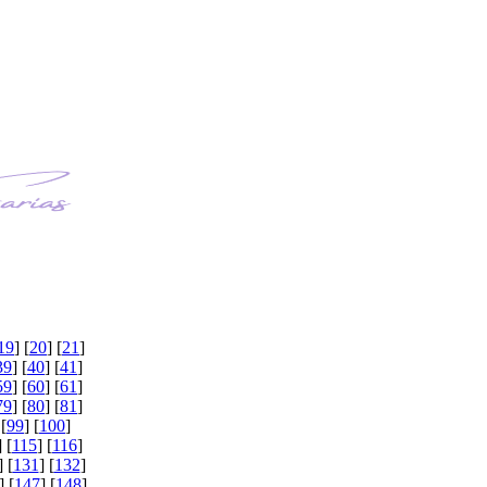
proszĂŞ o 
unikator.
 wieczoru,
19
] [
20
] [
21
]
39
] [
40
] [
41
]
59
] [
60
] [
61
]
79
] [
80
] [
81
]
 [
99
] [
100
]
] [
115
] [
116
]
] [
131
] [
132
]
] [
147
] [
148
]