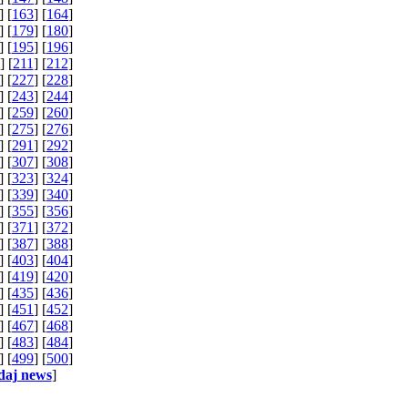
] [
163
] [
164
]
] [
179
] [
180
]
] [
195
] [
196
]
] [
211
] [
212
]
] [
227
] [
228
]
] [
243
] [
244
]
] [
259
] [
260
]
] [
275
] [
276
]
] [
291
] [
292
]
] [
307
] [
308
]
] [
323
] [
324
]
] [
339
] [
340
]
] [
355
] [
356
]
] [
371
] [
372
]
] [
387
] [
388
]
] [
403
] [
404
]
] [
419
] [
420
]
] [
435
] [
436
]
] [
451
] [
452
]
] [
467
] [
468
]
] [
483
] [
484
]
] [
499
] [
500
]
daj news
]