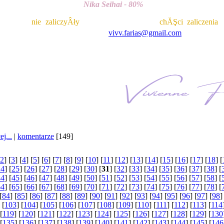
Nika Seihai - 80%
łe osoby 
nie zaliczyÂły
 Klubu. W przypadku 
chĂŞci zaliczenia
 
ie siĂŞ do mnie poprzez sowĂŞ: 
vivv.farias@gmail.com
 lub inny kom
MiÂłego
j...
|
komentarze
[149]
2
] [
3
] [
4
] [
5
] [
6
] [
7
] [
8
] [
9
] [
10
] [
11
] [
12
] [
13
] [
14
] [
15
] [
16
] [
17
] [
18
] [
24
] [
25
] [
26
] [
27
] [
28
] [
29
] [
30
] [
31
] [
32
] [
33
] [
34
] [
35
] [
36
] [
37
] [
38
] [
44
] [
45
] [
46
] [
47
] [
48
] [
49
] [
50
] [
51
] [
52
] [
53
] [
54
] [
55
] [
56
] [
57
] [
58
] [
64
] [
65
] [
66
] [
67
] [
68
] [
69
] [
70
] [
71
] [
72
] [
73
] [
74
] [
75
] [
76
] [
77
] [
78
] [
[
84
] [
85
] [
86
] [
87
] [
88
] [
89
] [
90
] [
91
] [
92
] [
93
] [
94
] [
95
] [
96
] [
97
] [
98
]
 [
103
] [
104
] [
105
] [
106
] [
107
] [
108
] [
109
] [
110
] [
111
] [
112
] [
113
] [
114
[
119
] [
120
] [
121
] [
122
] [
123
] [
124
] [
125
] [
126
] [
127
] [
128
] [
129
] [
130
 [
135
] [
136
] [
137
] [
138
] [
139
] [
140
] [
141
] [
142
] [
143
] [
144
] [
145
] [
146