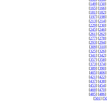
[
149
] [
150
]
[
165
] [
166
]
[
181
] [
182
]
[
197
] [
198
]
[
213
] [
214
]
[
229
] [
230
]
[
245
] [
246
]
[
261
] [
262
]
[
277
] [
278
]
[
293
] [
294
]
[
309
] [
310
]
[
325
] [
326
]
[
341
] [
342
]
[
357
] [
358
]
[
373
] [
374
]
[
389
] [
390
]
[
405
] [
406
]
[
421
] [
422
]
[
437
] [
438
]
[
453
] [
454
]
[
469
] [
470
]
[
485
] [
486
]
[
501
] [
5