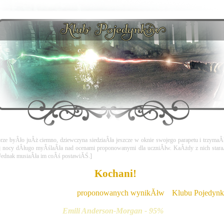
ze byÂło juÂż ciemno, dziewczyna siedziaÂła jeszcze w oknie swojego parapetu i trzymaÂł
j nocy dÂługo myÂślaÂła nad ocenami proponowanymi dla uczniĂłw. KaÂżdy z nich staraÂ
. Jednak musiaÂła im coÂś postawiĂŚ.]
Kochani!
 pora na przedstawienie 
proponowanych wynikĂłw
 z 
Klubu Pojedyn
Emili Anderson-Morgan - 95%