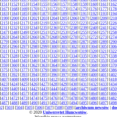
 [
151
] [
152
] [
153
] [
154
] [
155
] [
156
] [
157
] [
158
] [
159
] [
160
] [
161
] [
162
 [
167
] [
168
] [
169
] [
170
] [
171
] [
172
] [
173
] [
174
] [
175
] [
176
] [
177
] [
178
 [
183
] [
184
] [
185
] [
186
] [
187
] [
188
] [
189
] [
190
] [
191
] [
192
] [
193
] [
194
 [
199
] [
200
] [
201
] [
202
] [
203
] [
204
] [
205
] [
206
] [
207
] [
208
] [
209
] [
210
 [
215
] [
216
] [
217
] [
218
] [
219
] [
220
] [
221
] [
222
] [
223
] [
224
] [
225
] [
226
 [
231
] [
232
] [
233
] [
234
] [
235
] [
236
] [
237
] [
238
] [
239
] [
240
] [
241
] [
242
 [
247
] [
248
] [
249
] [
250
] [
251
] [
252
] [
253
] [
254
] [
255
] [
256
] [
257
] [
258
 [
263
] [
264
] [
265
] [
266
] [
267
] [
268
] [
269
] [
270
] [
271
] [
272
] [
273
] [
274
 [
279
] [
280
] [
281
] [
282
] [
283
] [
284
] [
285
] [
286
] [
287
] [
288
] [
289
] [
290
 [
295
] [
296
] [
297
] [
298
] [
299
] [
300
] [
301
] [
302
] [
303
] [
304
] [
305
] [
306
 [
311
] [
312
] [
313
] [
314
] [
315
] [
316
] [
317
] [
318
] [
319
] [
320
] [
321
] [
322
 [
327
] [
328
] [
329
] [
330
] [
331
] [
332
] [
333
] [
334
] [
335
] [
336
] [
337
] [
338
 [
343
] [
344
] [
345
] [
346
] [
347
] [
348
] [
349
] [
350
] [
351
] [
352
] [
353
] [
354
 [
359
] [
360
] [
361
] [
362
] [
363
] [
364
] [
365
] [
366
] [
367
] [
368
] [
369
] [
370
 [
375
] [
376
] [
377
] [
378
] [
379
] [
380
] [
381
] [
382
] [
383
] [
384
] [
385
] [
386
 [
391
] [
392
] [
393
] [
394
] [
395
] [
396
] [
397
] [
398
] [
399
] [
400
] [
401
] [
402
 [
407
] [
408
] [
409
] [
410
] [
411
] [
412
] [
413
] [
414
] [
415
] [
416
] [
417
] [
418
 [
423
] [
424
] [
425
] [
426
] [
427
] [
428
] [
429
] [
430
] [
431
] [
432
] [
433
] [
434
 [
439
] [
440
] [
441
] [
442
] [
443
] [
444
] [
445
] [
446
] [
447
] [
448
] [
449
] [
450
 [
455
] [
456
] [
457
] [
458
] [
459
] [
460
] [
461
] [
462
] [
463
] [
464
] [
465
] [
466
 [
471
] [
472
] [
473
] [
474
] [
475
] [
476
] [
477
] [
478
] [
479
] [
480
] [
481
] [
482
 [
487
] [
488
] [
489
] [
490
] [
491
] [
492
] [
493
] [
494
] [
495
] [
496
] [
497
] [
498
02
] [
503
] [
504
] [
505
] [
506
] [
507
] [
508
] [
509
] [
archiwum newsów
|
do
© 2020
Uniwersytet Huncwotów
.
Wszelkie prawa zastrzeżone.