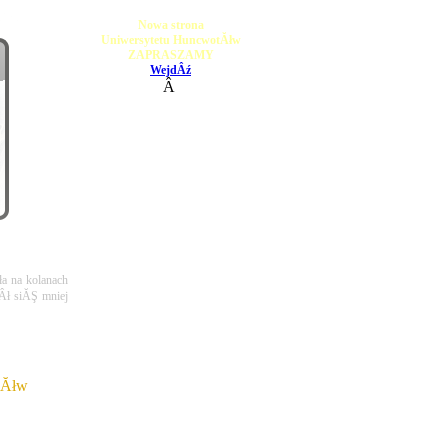
Nowa strona
Uniwersytetu HuncwotĂłw
ZAPRASZAMY
WejdÂź
Â
a na kolanach 
ł siĂŞ mniej 
kĂłw
.