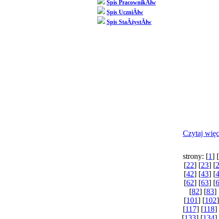
Spis PracownikĂłw
Spis UczniĂłw
PozostaÂ
Spis StaÂżystĂłw
zgÂłoszen
Czytaj więce
strony: [
1
] [
[
22
] [
23
] [
[
42
] [
43
] [
[
62
] [
63
] [
[
82
] [
83
] 
[
101
] [
102
]
[
117
] [
118
] 
[
133
] [
134
]