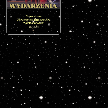
Nowa strona
Uniwersytetu HuncwotĂłw
ZAPRASZAMY
WejdÂź
Â