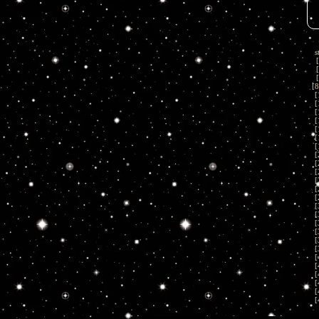
s
[
[
[
[
8
[
[
[
[
[
[
[
[
[
[
[
[
[
[
[
[
[
[
[
[
[
[
[
[
[