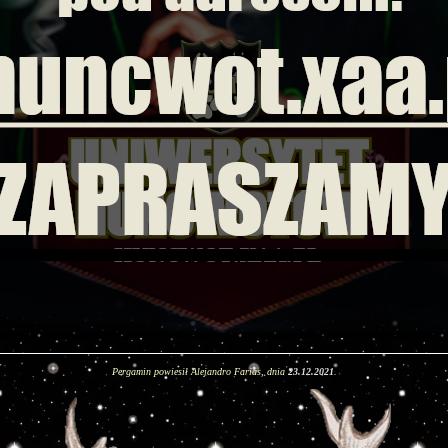
Pergamin powiesił Alejandro Farias, dnia
23.12.2021
.