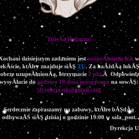
DzieĂą Rogacza!
Kochani dzisiejszym zadaniem jest 
uzupeÂłnienie luk
 w
tekÂście, ktĂłry znajduje siĂŞ 
TU
. Za kaÂżdÂą lukĂŞ
obrze uzupeÂłnionÂą, otrzymacie 
2 pkt
.Â  Odpowiedzi
wysyÂłacie do 
godziny 19 dnia jutrzejszego
 na s
dyrekcja.uh@gmail.co
m
Serdecznie zapraszamy na zabawy, ktĂłre bĂŞdÂą 
odbywaĂŚ siĂŞ dzisiaj o godzinie 19:00 w sala_psot.
Dyrekcja 