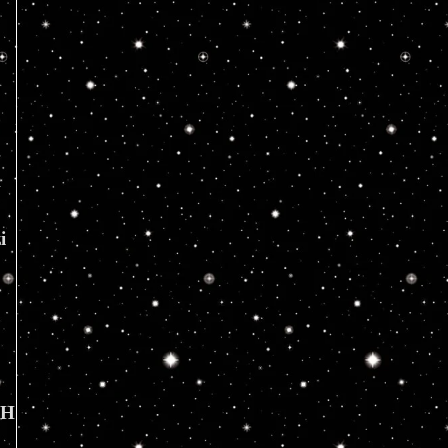
 
 
 
owĂŞ: 
UH