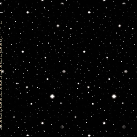
1
]
1
]
1
]
1
]
01
]
7
]
3
]
9
]
5
]
1
]
7
]
3
]
9
]
5
]
1
]
7
]
3
]
9
]
5
]
1
]
7
]
3
]
9
]
5
]
1
]
7
]
3
]
9
]
5
]
1
]