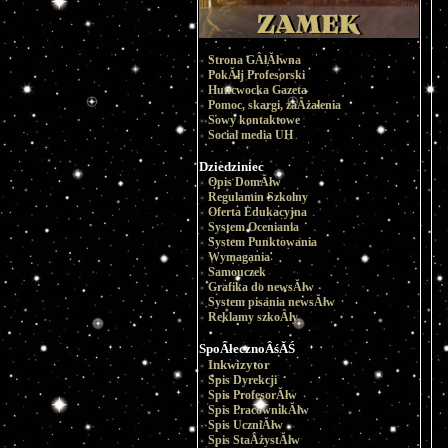
Strona GÂłĂłwna
PokĂłj Profesorski
Huncwocka Gazeta
Pomoc, skargi, zaÂżalenia
Sowy kontaktowe
Social media UH
Dziedziniec
Opis DomĂłw
Regulamin Szkolny
Oferta Edukacyjna
System Oceniania
System Punktowania
Wymagania
Samouczek
Grafika do newsĂłw
System pisania newsĂłw
Reklamy szkoÂły
SpoÂłecznoÂśĂŚ
Inkwizytor
Spis Dyrekcji
Spis ProfesorĂłw
Spis PracownikĂłw
Spis UczniĂłw
Spis StaÂżystĂłw