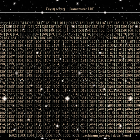
Czytaj więcej...
|
komentarze
[40]
trony: [
1
] [
2
] [
3
] [
4
] [
5
] [
6
] [
7
] [
8
] [
9
] [
10
] [
11
] [
12
] [
13
] [
14
] [
15
] [
16
] [
17
] [
18
] [
19
] [
20
] [
2
22
] [
23
] [
24
] [
25
] [
26
] [
27
] [
28
] [
29
] [
30
] [
31
] [
32
] [
33
] [
34
] [
35
] [
36
] [
37
] [
38
] [
39
] [
40
] [
4
42
] [
43
] [
44
] [
45
] [
46
] [
47
] [
48
] [
49
] [
50
] [
51
] [
52
] [
53
] [
54
] [
55
] [
56
] [
57
] [
58
] [
59
] [
60
] [
6
62
] [
63
] [
64
] [
65
] [
66
] [
67
] [
68
] [
69
] [
70
] [
71
] [
72
] [
73
] [
74
] [
75
] [
76
] [
77
] [
78
] [
79
] [
80
] [
8
2
] [
83
] [
84
] [
85
] [
86
] [
87
] [
88
] [
89
] [
90
] [
91
] [
92
] [
93
] [
94
] [
95
] [
96
] [
97
] [
98
] [
99
] [
100
] [
1
102
] [
103
] [
104
] [
105
] [
106
] [
107
] [
108
] [
109
] [
110
] [
111
] [
112
] [
113
] [
114
] [
115
] [
116
] [
11
118
] [
119
] [
120
] [
121
] [
122
] [
123
] [
124
] [
125
] [
126
] [
127
] [
128
] [
129
] [
130
] [
131
] [
132
] [
13
134
] [
135
] [
136
] [
137
] [
138
] [
139
] [
140
] [
141
] [
142
] [
143
] [
144
] [
145
] [
146
] [
147
] [
148
] [
14
150
] [
151
] [
152
] [
153
] [
154
] [
155
] [
156
] [
157
] [
158
] [
159
] [
160
] [
161
] [
162
] [
163
] [
164
] [
16
166
] [
167
] [
168
] [
169
] [
170
] [
171
] [
172
] [
173
] [
174
] [
175
] [
176
] [
177
] [
178
] [
179
] [
180
] [
18
182
] [
183
] [
184
] [
185
] [
186
] [
187
] [
188
] [
189
] [
190
] [
191
] [
192
] [
193
] [
194
] [
195
] [
196
] [
19
198
] [
199
] [
200
] [
201
] [
202
] [
203
] [
204
] [
205
] [
206
] [
207
] [
208
] [
209
] [
210
] [
211
] [
212
] [
21
214
] [
215
] [
216
] [
217
] [
218
] [
219
] [
220
] [
221
] [
222
] [
223
] [
224
] [
225
] [
226
] [
227
] [
228
] [
22
230
] [
231
] [
232
] [
233
] [
234
] [
235
] [
236
] [
237
] [
238
] [
239
] [
240
] [
241
] [
242
] [
243
] [
244
] [
24
246
] [
247
] [
248
] [
249
] [
250
] [
251
] [
252
] [
253
] [
254
] [
255
] [
256
] [
257
] [
258
] [
259
] [
260
] [
26
262
] [
263
] [
264
] [
265
] [
266
] [
267
] [
268
] [
269
] [
270
] [
271
] [
272
] [
273
] [
274
] [
275
] [
276
] [
27
278
] [
279
] [
280
] [
281
] [
282
] [
283
] [
284
] [
285
] [
286
] [
287
] [
288
] [
289
] [
290
] [
291
] [
292
] [
29
294
] [
295
] [
296
] [
297
] [
298
] [
299
] [
300
] [
301
] [
302
] [
303
] [
304
] [
305
] [
306
] [
307
] [
308
] [
30
310
] [
311
] [
312
] [
313
] [
314
] [
315
] [
316
] [
317
] [
318
] [
319
] [
320
] [
321
] [
322
] [
323
] [
324
] [
32
326
] [
327
] [
328
] [
329
] [
330
] [
331
] [
332
] [
333
] [
334
] [
335
] [
336
] [
337
] [
338
] [
339
] [
340
] [
34
342
] [
343
] [
344
] [
345
] [
346
] [
347
] [
348
] [
349
] [
350
] [
351
] [
352
] [
353
] [
354
] [
355
] [
356
] [
35
358
] [
359
] [
360
] [
361
] [
362
] [
363
] [
364
] [
365
] [
366
] [
367
] [
368
] [
369
] [
370
] [
371
] [
372
] [
37
374
] [
375
] [
376
] [
377
] [
378
] [
379
] [
380
] [
381
] [
382
] [
383
] [
384
] [
385
] [
386
] [
387
] [
388
] [
38
390
] [
391
] [
392
] [
393
] [
394
] [
395
] [
396
] [
397
] [
398
] [
399
] [
400
] [
401
] [
402
] [
403
] [
404
] [
40
406
] [
407
] [
408
] [
409
] [
410
] [
411
] [
412
] [
413
] [
414
] [
415
] [
416
] [
417
] [
418
] [
419
] [
420
] [
42
422
] [
423
] [
424
] [
425
] [
426
] [
427
] [
428
] [
429
] [
430
] [
431
] [
432
] [
433
] [
434
] [
435
] [
436
] [
43
438
] [
439
] [
440
] [
441
] [
442
] [
443
] [
444
] [
445
] [
446
] [
447
] [
448
] [
449
] [
450
] [
451
] [
452
] [
45
454
] [
455
] [
456
] [
457
] [
458
] [
459
] [
460
] [
461
] [
462
] [
463
] [
464
] [
465
] [
466
] [
467
] [
468
] [
46
470
] [
471
] [
472
] [
473
] [
474
] [
475
] [
476
] [
477
] [
478
] [
479
] [
480
] [
481
] [
482
] [
483
] [
484
] [
48
486
] [
487
] [
488
] [
489
] [
490
] [
491
] [
492
] [
493
] [
494
] [
495
] [
496
] [
497
] [
498
] [
499
] [
500
] [
50
[
502
] [
503
] [
504
] [
505
] [
506
] [
507
] [
508
] [
509
] [
archiwum newsów
|
dodaj news
]