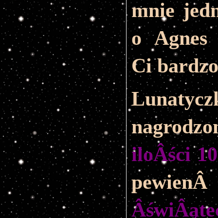
mnie jed
o Agnes 
Ci bardzo
Lunat
nagrod
iloÂści 1
pe
ÂświÂąt