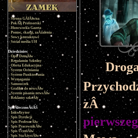
Strona GÂłĂłwna
PokĂłj Profesorski
Huncwocka Gazeta
Pomoc, skargi, zaÂżalenia
Sowy kontaktowe
Social media UH
Dziedziniec
Opis DomĂłw
Regulamin Szkolny
Droga
Oferta Edukacyjna
System Oceniania
System Punktowania
Wymagania
Przyc
Samouczek
Grafika do newsĂłw
System pisania newsĂłw
Reklamy szkoÂły
z
SpoÂłecznoÂśĂŚ
Inkwizytor
pierwsze
Spis Dyrekcji
Spis ProfesorĂłw
Spis PracownikĂłw
Spis UczniĂłw
Spis StaÂżystĂłw