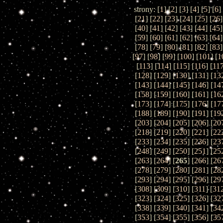
strony: [
1
] [
2
] [
3
] [
4
] [
5
] [
6
]
[
21
] [
22
] [
23
] [
24
] [
25
] [
26
]
[
40
] [
41
] [
42
] [
43
] [
44
] [
45
]
[
59
] [
60
] [
61
] [
62
] [
63
] [
64
]
[
78
] [
79
] [
80
] [
81
] [
82
] [
83
]
[
97
] [
98
] [
99
] [
100
] [
101
] [
1
[
113
] [
114
] [
115
] [
116
] [
11
[
128
] [
129
] [
130
] [
131
] [
13
[
143
] [
144
] [
145
] [
146
] [
14
[
158
] [
159
] [
160
] [
161
] [
16
[
173
] [
174
] [
175
] [
176
] [
17
[
188
] [
189
] [
190
] [
191
] [
19
[
203
] [
204
] [
205
] [
206
] [
20
[
218
] [
219
] [
220
] [
221
] [
22
[
233
] [
234
] [
235
] [
236
] [
23
[
248
] [
249
] [
250
] [
251
] [
25
[
263
] [
264
] [
265
] [
266
] [
26
[
278
] [
279
] [
280
] [
281
] [
28
[
293
] [
294
] [
295
] [
296
] [
29
[
308
] [
309
] [
310
] [
311
] [
31
[
323
] [
324
] [
325
] [
326
] [
32
[
338
] [
339
] [
340
] [
341
] [
34
[
353
] [
354
] [
355
] [
356
] [
35