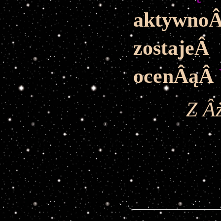
aktywn
zosta
ocenÂąÂ
Z Â