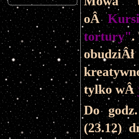
Mowa t
oÂ
Kurs
tortury"
.
obudz
kreatywn
tylko wÂ
Do godz.
(23.12) 