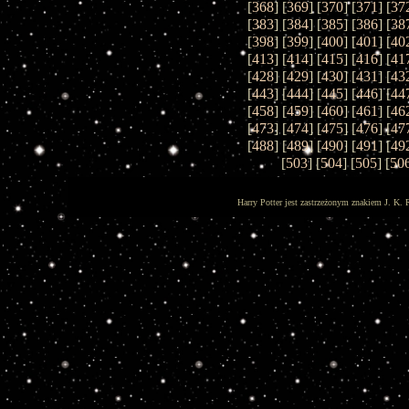
[
368
] [
369
] [
370
] [
371
] [
37
[
383
] [
384
] [
385
] [
386
] [
38
[
398
] [
399
] [
400
] [
401
] [
40
[
413
] [
414
] [
415
] [
416
] [
41
[
428
] [
429
] [
430
] [
431
] [
43
[
443
] [
444
] [
445
] [
446
] [
44
[
458
] [
459
] [
460
] [
461
] [
46
[
473
] [
474
] [
475
] [
476
] [
47
[
488
] [
489
] [
490
] [
491
] [
49
[
503
] [
504
] [
505
] [
50
Harry Potter jest zastrzeżonym znakiem J. K. 